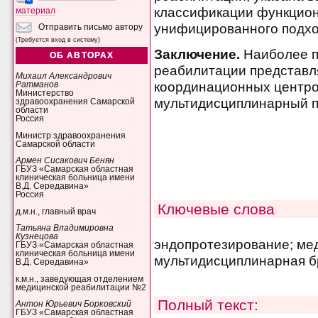
классификации функцион
материал
унифицированного подход
Отправить письмо автору
(Требуется вход в систему)
Заключение.
Наиболее п
ОБ АВТОРАХ
реабилитации представл
Михаил Александрович
координационных центро
Ратманов
Министерство
мультидисциплинарный по
здравоохранения Самарской
области
Россия
Министр здравоохранения
Самарской области
Армен Сисакович Бенян
ГБУЗ «Самарская областная
клиническая больница имени
В.Д. Середавина»
Россия
Ключевые слова
д.м.н., главный врач
Татьяна Владимировна
Кузнецова
эндопротезирование; ме
ГБУЗ «Самарская областная
клиническая больница имени
мультидисциплинарная б
В.Д. Середавина»
к.м.н., заведующая отделением
медицинской реабилитации №2
Полный текст:
Антон Юрьевич Борковский
ГБУЗ «Самарская областная