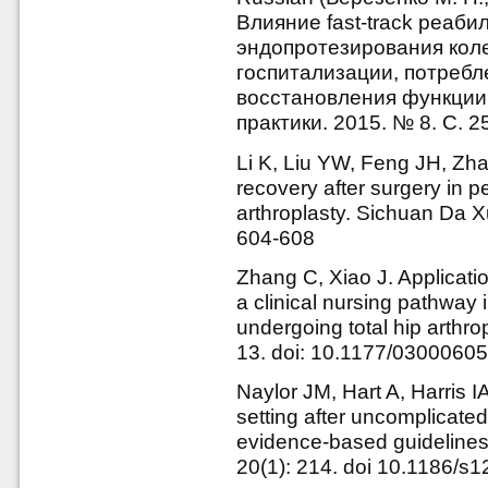
Влияние fast-track реаби
эндопротезирования коле
госпитализации, потребл
восстановления функции 
практики. 2015. № 8. С. 2
Li K, Liu YW, Feng JH, Zha
recovery after surgery in p
arthroplasty. Sichuan Da 
604-608
Zhang C, Xiao J. Applicatio
a clinical nursing pathway i
undergoing total hip arthro
13. doi: 10.1177/030006
Naylor JM, Hart A, Harris IA
setting after uncomplicated 
evidence-based guidelines
20(1): 214. doi 10.1186/s