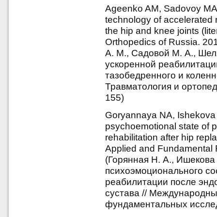
Ageenko AM, Sadovoy MA,
technology of accelerated re
the hip and knee joints (li
Orthopedics of Russia. 20
А. М., Садовой М. А., Шел
ускоренной реабилитаци
тазобедренного и коленно
Травматология и ортопеди
155)
Goryannaya NA, Ishekova 
psychoemotional state of pat
rehabilitation after hip rep
Applied and Fundamental R
(Горянная Н. А., Ишекова
психоэмоционального со
реабилитации после энд
сустава // Международн
фундаментальных исследо