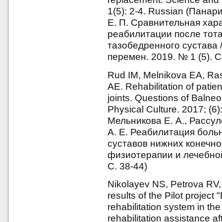
1(5): 2-4. Russian (Панар
Е. П. Сравнительная хар
реабилитации после тот
тазобедренного сустава /
перемен. 2019. № 1 (5). С.
Rud IM, Melnikova EA, Ra
AE. Rehabilitation of patie
joints. Questions of Balne
Physical Culture. 2017; (6)
Мельникова Е. А., Рассуло
А. Е. Реабилитация боль
суставов нижних конечно
физиотерапии и лечебной
С. 38-44)
Nikolayev NS, Petrova RV,
results of the Pilot projec
rehabilitation system in th
rehabilitation assistance a