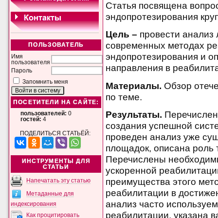
Статья посвящена вопро
эндопротезирования круп
Цель –
провести анализ
современных методах ре
ПОЛЬЗОВАТЕЛЬ
эндопротезирования и о
Имя
пользователя
направления в реабилит
Пароль
Запомнить меня
Материалы.
Обзор отеч
по теме.
ПОСЕТИТЕЛИ НА САЙТЕ:
Результаты.
Перечислен
пользователей:
0
гостей:
4
создания успешной сист
ПОДЕЛИТЬСЯ СТАТЬЁЙ:
проведен анализ уже с
площадок, описана роль
Перечислены необходимы
ИНСТРУМЕНТЫ ДЛЯ
СТАТЬИ
ускоренной реабилитаци
преимущества этого мето
Напечатать эту статью
реабилитации в достижен
Метаданные для
анализ часто используе
индексирования
реабилитации, указана 
Как процитировать