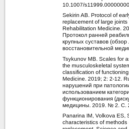
10.1007/s11999.0000000
Sekirin AB. Protocol of earl
replacement of large joints 
Rehabilitation Medicine. 2
Протокол ранней реабил
крупных суставов (обзор 
восстановительной медиц
Tsykunov MB. Scales for as
the musculoskeletal system
classification of functionin
Medicine. 2019; 2: 2-12. 
нарушений при патологи
использованием категор
функционирования (диску
медицины. 2019. № 2. С. 
Panarina IM, Volkova ES, 
characteristics of methods o
replacement. Science and 