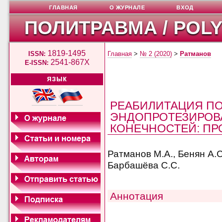
ГЛАВНАЯ
О ЖУРНАЛЕ
ВХОД
ПОЛИТРАВМА / POL
1819-1495
ISSN:
Главная
>
№ 2 (2020)
>
Ратманов
2541-867X
E-ISSN:
ЯЗЫК
РЕАБИЛИТАЦИЯ П
ЭНДОПРОТЕЗИРОВ
КОНЕЧНОСТЕЙ: ПР
Ратманов М.А., Бенян А.С
Барбашёва С.С.
Аннотация