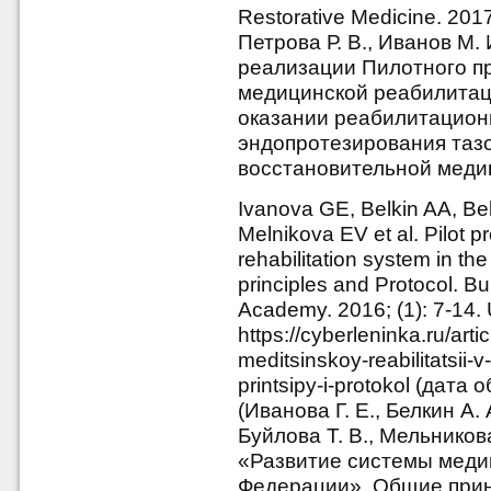
Restorative Medicine. 2017
Петрова Р. В., Иванов М. 
реализации Пилотного п
медицинской реабилитац
оказании реабилитацион
эндопротезирования тазо
восстановительной медиц
Ivanova GE, Belkin AA, Be
Melnikova EV et al. Pilot 
rehabilitation system in t
principles and Protocol. Bu
Academy. 2016; (1): 7-14.
https://cyberleninka.ru/arti
meditsinskoy-reabilitatsii-
printsipy-i-protokol (дата
(Иванова Г. Е., Белкин А. 
Буйлова Т. В., Мельников
«Развитие системы меди
Федерации». Общие принц