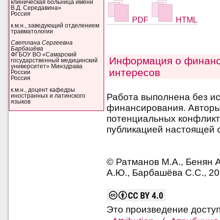
клиническая больница имени
В.Д. Середавина»
Россия
PDF
HTML
к.м.н., заведующий отделением
травматологии
Светлана Сергеевна
Барбашёва
ФГБОУ ВО «Самарский
Информация о финанс
государственный медицинский
университет» Минздрава
интересов
России
Россия
к.м.н., доцент кафедры
Работа выполнена без и
иностранных и латинского
языков
финансирования. Авторы 
потенциальных конфликт
публикацией настоящей с
© Ратманов М.А., Бенян А
А.Ю., Барбашёва С.С., 2
Это произведение досту