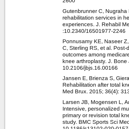
2600
Gutenbrunner C, Nugraha B
rehabilitation services in 
experiences. J. Rehabil Me
:10.2340/16501977-2246
Ponnusamy KE, Naseer Z, 
C, Sterling RS, et al. Post
outcomes among medicare pa
knee arthroplasty. J. Bone 
10.2106/jbjs.16.00166
Jansen E, Brienza S, Gier
Rehabilitation after total 
Med Brux. 2015; 36(4): 31
Larsen JB, Mogensen L, Ar
Intensive, personalized mult
primary or revision total kn
study. BMC Sports Sci Med 
10.1186/s13102-020-0157