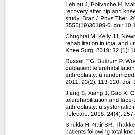
Lebleu J, Poilvache H, Mah
recovery after hip and knee
study. Braz J Phys Ther. 2
3555(19)30199-6. doi: 10.1
Chughtai М, Kelly JJ, Newm
rehabilitation in total and
Knee Surg. 2019; 32 (1): 
Russell TG, Buttrum P, Woo
outpatient telerehabilitation
arthroplasty: a randomized 
2011; 93(2): 113-120. doi: 
Jiang S, Xiang J, Gao X, G
telerehabilitation and face-t
arthroplasty: a systematic
Telecare. 2018; 24(4): 25
Shukla H, Nair SR, Thakker 
patients following total kn