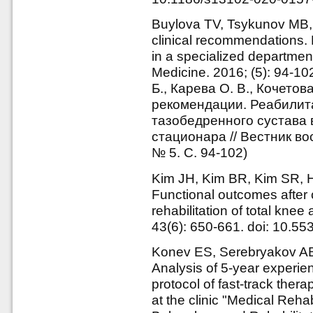
Buylova TV, Tsykunov MB,
clinical recommendations. 
in a specialized department 
Medicine. 2016; (5): 94-1
Б., Карева О. В., Кочето
рекомендации. Реабилит
тазобедренного сустава
стационара // Вестник в
№ 5. С. 94-102)
Kim JH, Kim BR, Kim SR, H
Functional outcomes after c
rehabilitation of total kne
43(6): 650-661. doi: 10.5
Konev ES, Serebryakov AB
Analysis of 5-year experien
protocol of fast-track thera
at the clinic "Medical Reha