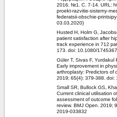
2016. №1. С. 7-14. URL: htt
proekt-razvitie-sistemy-med
federatsii-obschie-printsi
03.03.2020)
Husted H, Holm G, Jacobsen
patient satisfaction after 
track experience in 712 pat
173. doi: 10.1080/17453
Güler T, Sivas F, Yurdakul 
Early improvement in physica
arthroplasty: Predictors o
2019; 65(4): 379-388. doi:
Small SR, Bullock GS, Khali
Current clinical utilisation
assessment of outcome fol
review. BMJ Open. 2019; 9
2019-033832