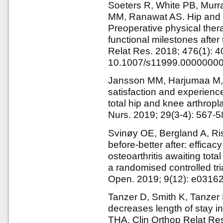
Soeters R, White PB, Murr
MM, Ranawat AS. Hip and 
Preoperative physical ther
functional milestones after t
Relat Res. 2018; 476(1): 40
10.1007/s11999.0000000
Jansson MM, Harjumaa M, P
satisfaction and experience
total hip and knee arthropla
Nurs. 2019; 29(3-4): 567-5
Svinøy OE, Bergland A, Ris
before-better after: efficacy
osteoarthritis awaiting tota
a randomised controlled tr
Open. 2019; 9(12): e0316
Tanzer D, Smith K, Tanzer
decreases length of stay 
THA. Clin Orthop Relat Res