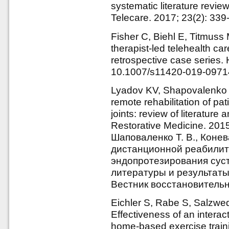
systematic literature revi
Telecare. 2017; 23(2): 33
Fisher C, Biehl E, Titmus
therapist-led telehealth car
retrospective case series. 
10.1007/s11420-019-0971
Lyadov KV, Shapovalenko 
remote rehabilitation of pa
joints: review of literature
Restorative Medicine. 2015
Шаповаленко Т. В., Коне
дистанционной реабилит
эндопротезирования суст
литературы и результаты
Вестник восстановительн
Eichler S, Rabe S, Salzwedel
Effectiveness of an interact
home-based exercise trainin