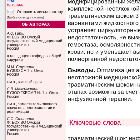
модифицированный желат
материал
комплексной неотложной
Отправить письмо автору
травматическим шоком 3 
(Требуется вход в систему)
вариантами жидкостного 
ОБ АВТОРАХ
устраняет циркуляторны
А.О. Гирш
недостаточность, не вы
ФГБОУ ВО Омский
государственный медицинский
гемостаза, осмолярности
университет
Россия
крови, но и уменьшает 
д.м.н., доцент кафедры общей
полиорганной недостато
хирургии
М.М. Стуканов
Выводы.
Оптимизация а
БУЗОО СМП, г. Омск
Россия
неотложной медицинско
к.м.н., главный врач
травматическим шоком н
С.В. Максимишин
этапах возможна за сче
БУЗОО ГКБСМП № 1, г. Омск
Россия
инфузионной терапии.
к.м.н., заместитель главного
врача по анестезиологии и
реанимации
С.С. Степанов
Ключевые слова
ФГБОУ ВО Омский
государственный медицинский
университет
Россия
травматический шок; ин