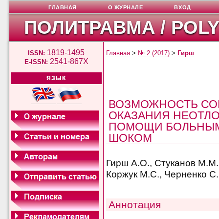
ГЛАВНАЯ
О ЖУРНАЛЕ
ВХОД
ПОЛИТРАВМА / POL
1819-1495
ISSN:
Главная
>
№ 2 (2017)
>
Гирш
2541-867X
E-ISSN:
ЯЗЫК
ВОЗМОЖНОСТЬ СО
ОКАЗАНИЯ НЕОТЛ
ПОМОЩИ БОЛЬНЫМ
ШОКОМ
Гирш А.О., Стуканов М.М.
Коржук М.С., Черненко С.
Аннотация