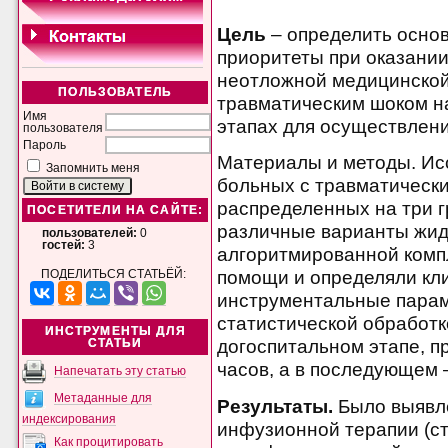
Цель
– определить осно
приоритеты при оказани
неотложной медицинско
ПОЛЬЗОВАТЕЛЬ
травматическим шоком н
Имя
этапах для осуществлени
пользователя
Пароль
Материалы и методы. Ис
Запомнить меня
больных с травматически
распределенных на три г
ПОСЕТИТЕЛИ НА САЙТЕ:
различные варианты жид
пользователей:
0
гостей:
3
алгоритмированной комп
помощи и определяли кл
ПОДЕЛИТЬСЯ СТАТЬЁЙ:
инструментальные парам
статистической обработк
ИНСТРУМЕНТЫ ДЛЯ
догоспитальном этапе, п
СТАТЬИ
часов, а в последующем –
Напечатать эту статью
Метаданные для
Результаты.
Было выявле
индексирования
инфузионной терапии (с
Как процитировать