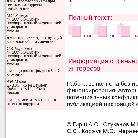
д.м.н., профессор кафедры
гистологии с курсом
эмбриологии
Полный текст:
М.С. Коржук
ФГБОУ ВО Омский
государственный медицинский
университет
Россия
HTML
PDF
HTM
д.м.н., профессор, заведующий
кафедрой общей хирургии
С.В. Черненко
ФГБОУ ВО Омский
государственный медицинский
Информация о финанс
университет
Россия
интересов
к.м.н., доцент кафедры общей
хирургии
А.И. Малюк
Работа выполнена без и
БУЗОО ГКБ № 1 имени
финансирования. Авторы 
Кабанова А.Н., г. Омск
Россия
потенциальных конфликт
к.м.н., заместитель главного
публикацией настоящей с
врача по хирургии
© Гирш А.О., Стуканов М
С.С., Коржук М.С., Черне