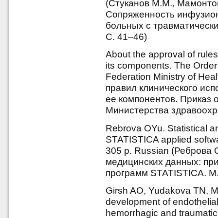
(Стуканов М.М., Мамонтов
Сопряженность инфузион
больных с травматически
С. 41–46)
About the approval of rules
its components. The Order 
Federation Ministry of He
правил клинического исп
ее компонентов. Приказ о
Министерства здравоохра
Rebrova OYu. Statistical an
STATISTICA applied softwa
305 р. Russian (Реброва
медицинских данных: пр
программ STATISTICA. М.:
Girsh AO, Yudakova TN, Ma
development of endothelial 
hemorrhagic and traumatic 