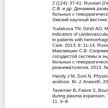
2 (124): 37-41. Russian 
С.В. и др. Динамика раз
больных с геморрагическ
Омский научный вестник. 
Yudakova TN, Girsh AO, Ma
indicators of cardiovascul
in patients with hemorrhag
Care. 2013; 6: 11-14. Russ
Максмишин С.В. Сопряже
сосудистой системы и э
больных с геморрагическ
реаниматология. 2013. № 
Handy J M, Soni N. Physiol
acidosis. Br. J. Anaesth. 
Tavernier B, Faivre S, Bou
during plasma expansion. T
11: 3–9.