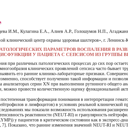
а
цева
И.М., К
улагина
Е.А.,
Алиев А.Р.
,
Голошумов Н.П.
,
Агаджаня
ой клинический центр охраны здоровья шахтеров»,
г. Ленинск-
АТОЛОГИЧЕСКИХ ПАРАМЕТРОВ ВОСПАЛЕНИЯ В РАЗ
ИСФУНКЦИИ У ПАЦИЕТА С СЕПСИСОМ ИЗ ГРУППЫ 
ния при различных патологических процессах до сих пор остает
а многообразия клинических проявлений сепсиса часто бывает т
выявить его ранние клинико-лабораторные признаки. Совершен
сомненно, способствует получению такой информации и позволя
 на анализаторах серии
XN
при выполнении рутинного общего ана
и, можно провести количественную оценку функциональной акт
 постепенная трансформация понимания в интерпретации гемат
нейтрофилов и лимфоцитов)
в условиях реальной клинической п
следованиях мы показали возможность
использования
расширенн
тенсивность реактивности
(
NEUT
-RI)
и гранулярность нейтрофи
LYMP)) у пациентов в критическом состоянии
как в экспресс-диа
6, 7]. Показано, что ранние изменения значений NEUT-RI и NEU