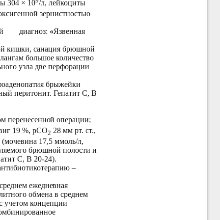
ты 304 × 10
/л, лейкоциты
оксигенной зернистностью
й
диагноз:
«
Язвенная
кой кишки, санация брюшной
флангам большое количество
ьного узла две перфорации
фоаденопатия брыжейки
ый перитонит. Гепатит С, В
мом перенесенной операции
;
двиг 19 %, рСО
28 мм рт. ст.,
2
 (мочевина 17,5 ммоль/л,
деляемого брюшной полости и
атит С, В 20-24).
 антибиотикотерапию –
 среднем ежедневная
литного обмена в среднем
 с учетом концепции
комбинированное