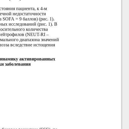
тояния пациента, к 4-м
чечной недостаточности
SOFA = 9 баллов) (рис. 1).
ых исследований (рис. 1). В
тносительного количества
 нейтрофилов (NEUT-RI –
рмального диапазона значений
поэза вследствие истощения
 динамику активированных
тки заболевания