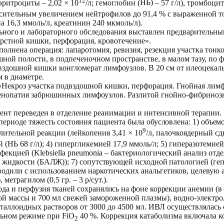
эритроциты – 2,02 × 10
/л; гемоглобин (
НЬ)
– 57 г/л), тромбоци
сительным увеличением нейтрофилов до 91,4 % с выраженной т
а 16,3 ммоль/л, креатинин 240 мкмоль/л).
ного и лабораторного обследования выставлен предварительны
ерстной кишки, перфорация, кровотечение».
олнена операция: лапаротомия, ревизия, резекция участка тон
ной полости, в подпеченочном пространстве, в малом тазу, по 
вздошной кишки конгломерат лимфоузлов. В 20 см от илеоцекал
 в диаметре.
«Некроз участка подвздошной кишки, перфорация. Гнойная лим
нопатия забрюшинных лимфоузлов. Разлитой гнойно-фибринозн
ент переведен в отделение реанимации и интенсивной терапии.
ериоде тяжесть состояния пациента была
обусловлена: 1) объе
9
лительной реакции (лей
копения 3,41 × 10
/л, палочкоядерный с
 (НЬ 68 г/л); 4
) гипергликемией 17,9 ммоль/л; 5) гиперазотемией
инфекцией
(
Klebsiella pneumonia – бактериологический анализ от
 жидкости (БАЛЖ)); 7) сопутствующей исходной па
тологией (геп
одили с использова
нием наркотических анальгетиков, целевую
 метрагилом (0,5 гр. – 3 р/сут.).
ода и перфу
зия тканей сохранялись на фоне коррекции анемии (в
ой массы и 700 мл свежей замороженной плазмы), водно-электро
таллоидных растворов от 3000 до 4500 мл. ИВЛ осуществлялась
льном режиме при FiO
40 %. Коррекция катаболизма включала 
2