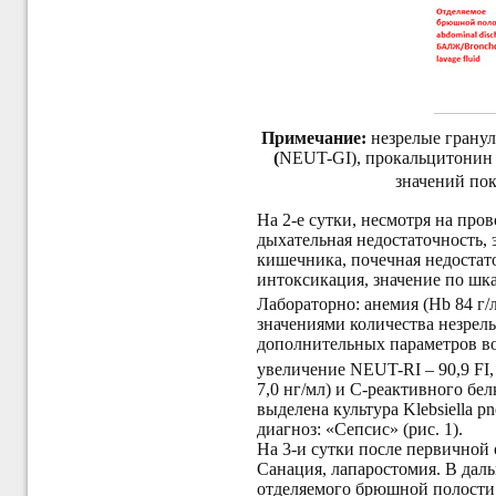
Примечание:
незрелые гранул
(
NEUT-GI), прокальцитонин 
значений пок
На 2-е сутки, несмотря на про
дыхательная недостаточность, 
кишечника, почечная недостато
интоксикация, значение по шк
Лабораторно: анемия
(Н
b
84 г/
значениями количества незрел
дополнительных параметров во
увеличение NEUT-RI – 90,9 FI,
7,0 нг/мл) и С-реактивного бе
выделена культура Klebsiella 
диагноз: «Сепсис» (рис. 1).
На 3-и сутки после первичной
Санация, лапаростомия. В дал
отделяемого брюшной полости 