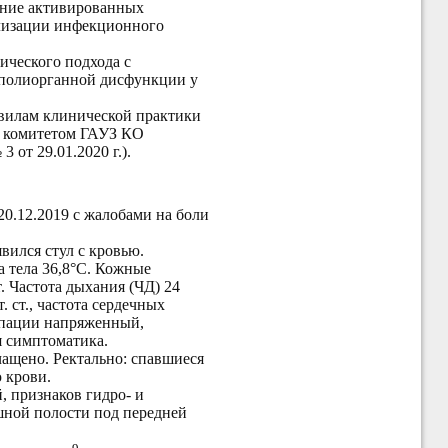
ание
активированных
ализации инфекционного
ического подхода с
 полиорганной дисфункции у
авилам клинической практики
им комитетом ГАУЗ КО
от 29.01.2020 г.).
0.12.2019 с жалобами на боли
вился стул с кровью.
 тела 36,8°С. Кожные
. Частота дыхания (ЧД) 24
 ст., частота сердечных
льпации напряженный,
я симптоматика.
ащено. Ректально: спавшиеся
 крови.
 признаков гидро- и
шной полости под передней
9