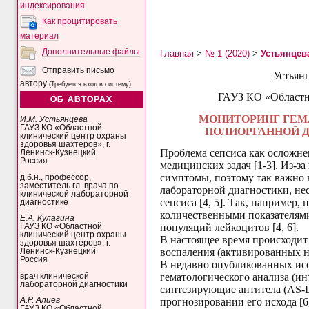
индексирования
Как процитировать
материал
Дополнительные файлы
Главная
>
№ 1 (2020)
>
Устьянцев
Отправить письмо
У
стьян
автору
(Требуется вход в систему)
ГАУЗ КО «Областн
ОБ АВТОРАХ
МОНИТОРИНГ ГЕМ
И.М. Устьянцева
ГАУЗ КО «Областной
ПОЛИОРГАННОЙ Д
клинический центр охраны
здоровья шахтеров», г.
Проблема сепсиса как осложне
Ленинск-Кузнецкий
Россия
медицинских задач [1-3]. Из-з
симптомы, поэтому так важно 
д.б.н., профессор,
заместитель гл. врача по
лабораторной диагностики, не
клинической лабораторной
сепсиса [4, 5]. Так, например,
диагностике
количественными показателям
Е.А. Кулагина
популяций лейкоцитов [4, 6].
ГАУЗ КО «Областной
клинический центр охраны
В настоящее время происходит
здоровья шахтеров», г.
воспаления (
активированных 
Ленинск-Кузнецкий
Россия
В недавно опубликованных ис
гематологического анализа
(ин
врач клинической
лабораторной диагностики
синтезирующие антитела (AS-
А.Р. Алиев
прогнозировании его исхода [
ГАУЗ КО «Областной