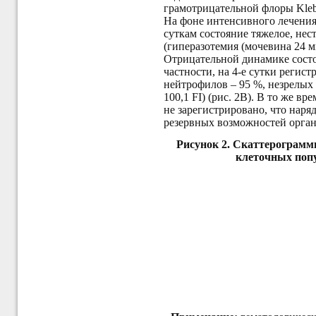
грамотрицательной флоры
Kleb
На фоне интенсивного лечения
суткам состояние тяжелое, не
(гиперазотемия (мочевина 24
м
Отрицательной динамике состоя
частности, на 4-е сутки регис
нейтрофилов – 95 %, незрелых
100,1 FI) (рис. 2В). В то же 
не зарегистрировано, что нар
резервных возможностей орган
Рисунок 2. Скаттерограм
клеточных попул