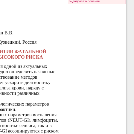
эндопротезирование
н В.В.
Кузнецкий, Россия
ВИТИИ ФАТАЛЬНОЙ
ВЫСОКОГО РИСКА
ся одной из актуальных
рудно определить начальные
ствование методов
ет ускорить диагностику
лиза крови, наряду с
ивности различных
ологических параметров
рактики.
ых параметров воспаления
лов (
NEUT-GI)
, лимфоциты,
гностике сепсиса, так и в
T-GI ассоциируются с риском