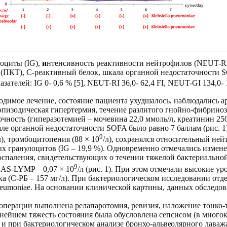
оциты (IG),
и
нтенсивность реактивности нейтрофилов
(NEUT-RI
(ПКТ), С-реактивный белок, шкала органной недостаточности
азателей:
IG 0- 0,6 % [5], NEUT-RI 36,0- 62,4 FI, NEUT-GI 134,0- 1
водимое лечение, состояние пациента ухудшалось, наблюдались а
эпизодическая гипертермия, течение разлитого гнойно-фибриноз
чность (гиперазотемией – мочевина 22,0 ммоль/л, креатинин 25
але органной недостаточности
SOFA
было равно 7 баллам (рис. 1)
9
л), тромбоцитопения (88 × 10
/л), сохранялся относительный ней
ых гранулоцитов (IG – 19,9 %). Одновременно отмечались измен
спаления, свидетельствующих о течении тяжелой бактериально
9
 AS-LYMP – 0,07 × 10
/л (рис. 1). При этом отмечали высокие 
лка (С-РБ – 157 мг/л). При бактериологическом исследовании от
pneumoniae. На основании клинической картины, данных обследо
 операции выполнена
релапаротомия, ревизия, наложение тонко-
ьнейшем тяжесть состояния была обусловлена сепсисом (в много
и при бактериологическом анализе бронхо-
альвеолярного лаваж