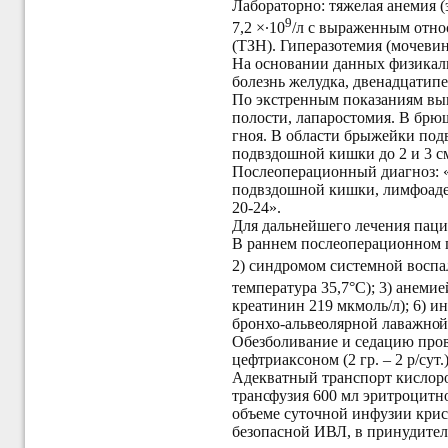
Лабораторно: тяжелая анемия (
9
7,2 ×∙10
/л с выраженным отно
(ТЗН). Гиперазотемия (мочевин
На основании данных физикаль
болезнь желудка, двенадцатип
По экстренным показаниям вып
полости, лапаростомия. В брюш
гноя. В области брыжейки под
подвздошной кишки до 2 и 3 см
Послеоперационный диагноз: 
подвздошной кишки, лимфоаде
20-24».
Для дальнейшего лечения паци
В раннем послеоперационном п
2) синдромом системной воспа
температура 35,7°С); 3
) анемией
креатинин 219 мкмоль/л); 6) 
бронхо-
альвеолярной лаважной
Обезболивание и седацию пров
цефтриаксоном (2 гр. – 2 р/сут.),
Адекватный транспорт кислор
транс
фузия 600 мл эритроцитн
объеме суточной инфузии крис
безопасной ИВЛ, в принудите