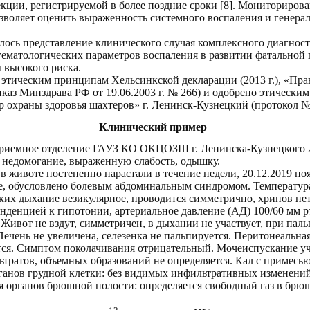
кции, регистрируемой в более поздние сроки [8]. Мониториров
зволяет оценить выраженность системного воспаления и генер
лось представление клинического случая комплексного диагност
ематологических параметров воспаления в развитии фатальной
 высокого риска.
 этическим принципам Хельсинкской декларации (2013 г.), «Пр
каз Минздрава РФ от 19.06.2003 г. № 266) и одобрено этическ
охраны здоровья шахтеров» г. Ленинск-Кузнецкий (протокол № 3 
Клинический пример
приемное отделение ГАУЗ КО ОКЦОЗШ г. Ленинска-Кузнецкого 2
е недомогание, выраженную слабость, одышку.
 в животе постепенно нарастали в течение недели, 20.12.2019 поя
е, обусловлено болевым абдоминальным синдромом. Температура
ких дыхание везикулярное, проводится симметрично, хрипов нет
нденцией к гипотонии, артериальное давление (АД) 100/60 мм рт.
 Живот не вздут, симметричен, в дыхании не участвует, при па
Печень не увеличена, селезенка не пальпируется. Перитонеальна
ся. Симптом поколачивания отрицательный. Мочеиспускание уч
тратов, объемных образований не определяется. Кал с примесью
анов грудной клетки: без видимых инфильтративных изменений,
я органов брюшной полости: определяется свободный газ в брю
12