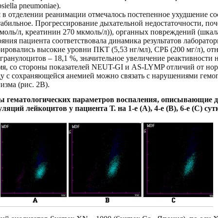
siella pneumoniae).
 в отделении реанимации отмечалось постепенное ухудшение сос
стабильное. Прогрессирование дыхательной недостаточности, по
моль/л, креатинин 270 мкмоль/л)), органных повреждений (шкала 
ния пациента соответствовала динамика результатов лабораторн
трировались высокие уровни ПКТ (5,53
нг/мл), СРБ (200 мг/л), о
 гранулоцитов – 18,1 %, значительное увеличение реактивности
время, со стороны показателей NEUT-GI и AS-LYMP отличий от но
яду с сохраняющейся анемией можно связать с нарушениями гемо
изма (рис. 2В).
мы гематологических параметров воспаления, описывающие
яций лейкоцитов у пациента Т. на 1-е (А), 4-е (В), 6-е (С) cу