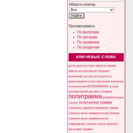
Область поиска
Просматривать
По выпускам
По авторам
По названию
По разделам
КЛЮЧЕВЫЕ СЛОВА
дети
диагностика
закрытая травма
интенсивная терапия
живота
коленный сустав
летальность
микрохирургия
огнестрельные ранения
остеосинтез
осложнения
острый
респираторный дистресс-синдром
политравма
реабилитация
сочетанная травма
сепсис
тотальное эндопротезирование
травма
спинного мозга
травматическая болезнь
спинного мозга
травматическое
черепно-
повреждение спинного мозга
мозговая травма