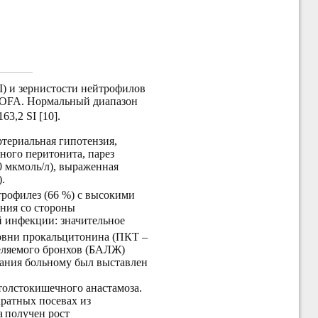
) и зернистости нейтрофилов
 SOFA. Нормальный диапазон
63,2 SI [10].
ртериальная гипотензия,
ного перитонита, парез
0 мкмоль/л), выраженная
.
трофилез (66 %) с высокими
ения со стороны
й инфекции: значительное
уровни прокальцитонина (ПКТ –
деляемого бронхов (БАЛЖ)
вания больному был выставлен
толстокишечного анастамоза.
кратных посевах из
а
получен рост