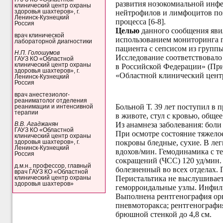
развития нозокомиальной инфе
клинический центр охраны
здоровья шахтеров», г.
нейтрофилов и лимфоцитов
по
Ленинск-Кузнецкий
процесса [6-8].
Россия
Целью
данного сообщения яви
врач клинической
использованием мониторинга г
лабораторной диагностики
пациента с сепсисом из группы
Н.П. Голошумов
Исследование соответствовало
ГАУЗ КО «Областной
клинический центр охраны
в Российской Федерации» (При
здоровья шахтеров», г.
«Областной клинический центр 
Ленинск-Кузнецкий
Россия
врач анестезиолог-
реаниматолог отделения
Больной Т. 39 лет
поступил в 
реанимации и интенсивной
терапии
в животе, стул с кровью, обще
Из анамнеза заболевания: боли
В.В. Агаджанян
ГАУЗ КО «Областной
При осмотре состояние тяжело
клинический центр охраны
покровы бледные, сухие. В лег
здоровья шахтеров», г.
Ленинск-Кузнецкий
вдохов/мин. Гемодинамика с те
Россия
сокращений (ЧСС) 120 уд/мин.
д.м.н., профессор, главный
болезненный во всех отделах. 
врач ГАУЗ КО «Областной
Перистальтика не выслушивает
клинический центр охраны
здоровья шахтеров»
геморроидальные узлы. Инфиль
Выполнена рентгенография орг
пневмоторакса; рентгенографи
брюшной стенкой до 4,8 см.