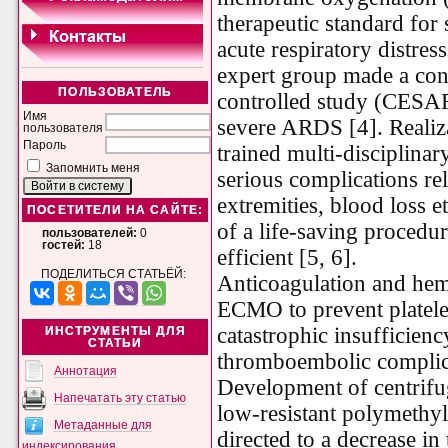
therapeutic standard for 
acute respiratory distr
expert group made a con
ПОЛЬЗОВАТЕЛЬ
controlled study (CESAR
Имя
severe ARDS [4]. Realiz
пользователя
Пароль
trained multi-disciplinary
Запомнить меня
serious complications re
extremities, blood loss 
ПОСЕТИТЕЛИ НА САЙТЕ:
of a life-saving procedu
пользователей:
0
гостей:
18
efficient [5, 6].
ПОДЕЛИТЬСЯ СТАТЬЁЙ:
Anticoagulation and hem
ECMO to prevent platele
catastrophic insufficienc
ИНСТРУМЕНТЫ ДЛЯ
СТАТЬИ
thromboembolic complic
Аннотация
Development of centrifu
Напечатать эту статью
low-resistant polymethy
Метаданные для
directed to a decrease 
индексирования