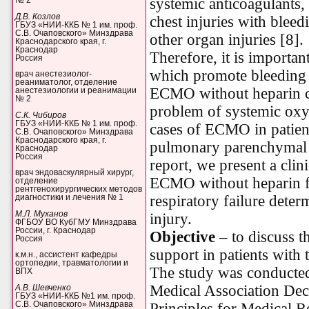
systemic anticoagulants, 
№ 2
Д.В. Козлов
chest injuries with bleed
ГБУЗ «НИИ-ККБ № 1 им. проф.
С.В. Очаповского» Минздрава
other organ injuries [8].
Краснодарского края, г.
Краснодар
Therefore, it is important
Россия
which promote bleeding 
врач анестезиолог-
реаниматолог, отделение
ECMO without heparin ca
анестезиологии и реанимации
№ 2
problem of systemic oxy
С.К. Чибиров
ГБУЗ «НИИ-ККБ № 1 им. проф.
cases of ECMO in patien
С.В. Очаповского» Минздрава
Краснодарского края, г.
pulmonary parenchymal i
Краснодар
Россия
report, we present a clin
врач эндоваскулярный хирург,
ECMO without heparin fo
отделение
рентгенохирургических методов
respiratory failure deter
диагностики и лечения № 1
М.Л. Муханов
injury.
ФГБОУ ВО КубГМУ Минздрава
России, г. Краснодар
Objective
–
to discuss t
Россия
support in patients with 
к.м.н., ассистент кафедры
ортопедии, травматологии и
The study was conducte
ВПХ
Medical Association Decl
А.В. Шевченко
ГБУЗ «НИИ-ККБ №1 им. проф.
С.В. Очаповского» Минздрава
Principles for Medical 