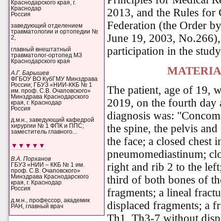
Краснодарского края, г.
Краснодар
2013, and the Rules for C
Россия
Federation (the Order by
заведующий отделением
травматологии и ортопедии №
June 19, 2003, No.266), 
2,
participation in the stud
главный внештатный
травматолог-ортопед МЗ
Краснодарского края
MATERIA
А.Г. Барышев
ФГБОУ ВО КубГМУ Минздрава
России; ГБУЗ «НИИ-ККБ № 1
The patient, age of 19, 
им. проф. С.В. Очаповского»
Минздрава Краснодарского
2019, on the fourth day a
края, г. Краснодар
Россия
diagnosis was: "Concomit
д.м.н., заведующий кафедрой
the spine, the pelvis an
хирургии № 1 ФПК и ППС;
заместитель главного...
the face; a closed chest 
▼▼▼▼▼
pneumomediastinum; close
В.А. Порханов
right and rib 2 to the lef
ГБУЗ «НИИ – ККБ № 1 им.
проф. С.В. Очаповского»
Минздрава Краснодарского
third of both bones of th
края, г. Краснодар
Россия
fragments; a lineal fract
д.м.н., профессор, академик
displaced fragments; a fr
РАН, главный врач
Th1, Th3-7 without displ