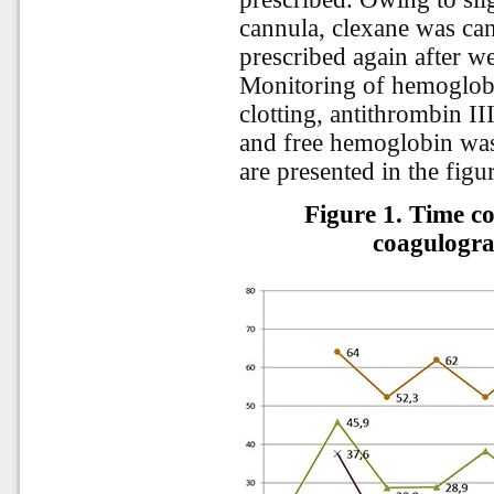
cannula, clexane was can
prescribed again after
Monitoring of hemoglobin
clotting, antithrombin II
and free hemoglobin was
are presented in the figu
Figure 1. Time co
coagulog