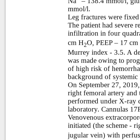
Na
–
138.4 mmol/l, gl
mmol/l.
Leg fractures were fixed
The patient had severe r
infiltration in four quadr
cm H
O, PEEP – 17 cm
2
Murrey index - 3.5. A d
was made owing to progre
of high risk of hemorrha
background of systemic 
On September 27, 2019, a
right femoral artery and 
performed under X-ray co
laboratory. Cannulas 17F
Venovenous extracorpor
initiated (the scheme - ri
jugular vein) with perfu