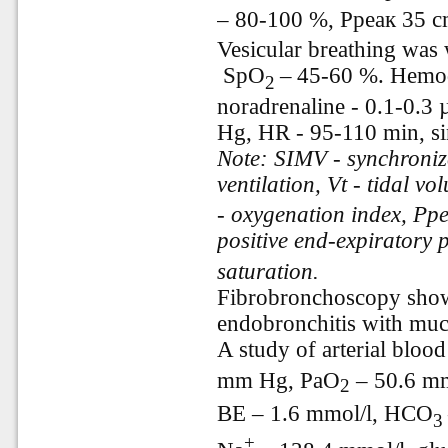
– 80-100 %, Рреак 35 
Vesicular breathing was
SpO
–
45-60 %. Hemod
2
noradrenaline - 0.1-0.3
Hg, HR - 95-110 min, s
Note: SIMV - synchroniz
ventilation, Vt - tidal vo
- oxygenation index, Рр
positive end-expiratory 
saturation.
Fibrobronchoscopy showed
endobronchitis with muc
A study of arterial bloo
mm Hg, PaО
–
50.6 m
2
BE
–
1.6 mmol/l, HCO
3
+