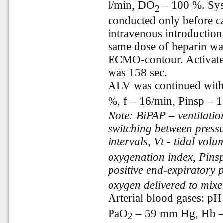
l/min, DO
– 100 %. Sys
2
conducted only before ca
intravenous introduction
same dose of heparin wa
ECMO-contour. Activated
was 158 sec.
ALV was continued with
%, f – 16/min, Pinsp – 
Note: BiPAP – ventilatio
switching between pressu
intervals, Vt - tidal volu
oxygenation index, Pins
positive end-expiratory 
oxygen delivered to mix
Arterial blood gases:
p
PaО
–
59 mm Hg, Hb
2