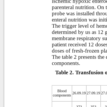
ischemic hypoxic enteroco
parenteral nutrition. On
probe was installed thr
enteral nutrition was init
The trigger level of h
determined by us as 12 g
membrane respiratory sup
patient received 12 dose
doses of fresh-frozen p
The table 2 presents the
components.
Table 2. Transfusion
Blood
26.09.19
27.09.19
27.
components
373
353
3