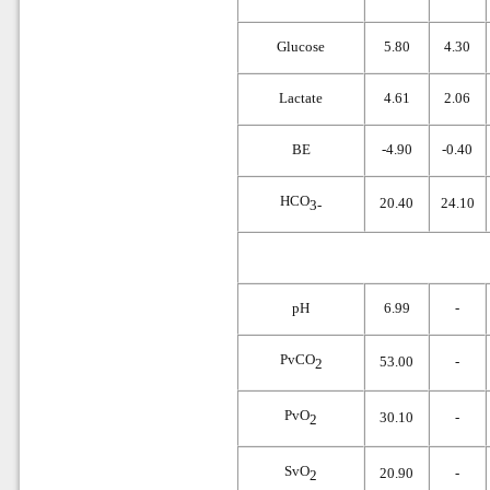
Glucose
5.80
4.30
Lactate
4.61
2.06
BE
-4.90
-0.40
HCO
20.40
24.10
3-
pH
6.99
-
PvCO
53.00
-
2
PvO
30.10
-
2
SvO
20.90
-
2