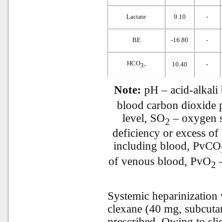
Lactate
9.10
-
BЕ
-16.80
-
HCO
10.40
-
3-
Note:
pH – acid-alkali
blood carbon dioxide 
level, SO
– oxygen sa
2
deficiency or excess of 
including blood, PvCO
of venous blood, PvO
–
2
Systemic heparinization
clexane (40 mg, subcuta
prescribed. Owing to sli