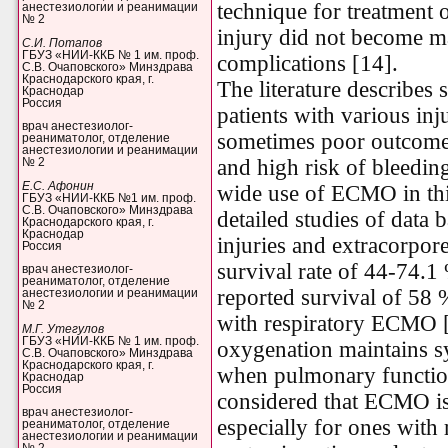
technique for treatment 
анестезиологии и реанимации
№ 2
injury did not become m
С.И. Потапов
ГБУЗ «НИИ-ККБ № 1 им. проф.
complications [14].
С.В. Очаповского» Минздрава
Краснодарского края, г.
The literature describe
Краснодар
Россия
patients with various inj
врач анестезиолог-
sometimes poor outcomes
реаниматолог, отделение
анестезиологии и реанимации
and high risk of bleedin
№ 2
Е.С. Афонин
wide use of ECMO in this
ГБУЗ «НИИ-ККБ №1 им. проф.
С.В. Очаповского» Минздрава
detailed studies of data 
Краснодарского края, г.
Краснодар
injuries and extracorpor
Россия
survival rate of 44-74.1
врач анестезиолог-
реаниматолог, отделение
reported survival of 58 
анестезиологии и реанимации
№ 2
with respiratory ECMO 
М.Г. Утегулов
ГБУЗ «НИИ-ККБ № 1 им. проф.
oxygenation maintains s
С.В. Очаповского» Минздрава
Краснодарского края, г.
when pulmonary function
Краснодар
Россия
considered that ECMO is 
врач анестезиолог-
especially for ones with 
реаниматолог, отделение
анестезиологии и реанимации