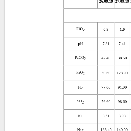
26.09.19
27.09.19
FiO
0.8
1.0
2
pH
7.31
7.41
PaCO
42.40
38.50
2
PaO
50.60
128.90
2
Hb
77.00
91.00
SO
76.60
98.60
2
K+
3.51
3.98
Na+
138.40
140.00