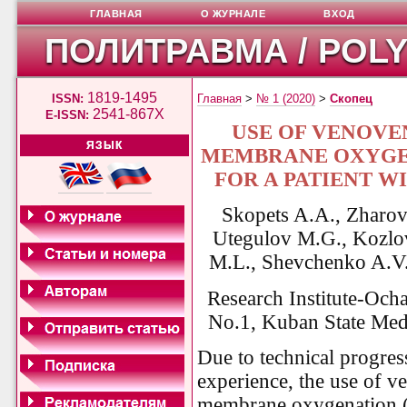
ГЛАВНАЯ
О ЖУРНАЛЕ
ВХОД
ПОЛИТРАВМА / POL
1819-1495
ISSN:
Главная
>
№ 1 (2020)
>
Скопец
2541-867X
E-ISSN:
USE OF VENOV
ЯЗЫК
MEMBRANE OXYGE
FOR A PATIENT 
Skopets A.A., Zharov 
Utegulov M.G., Kozlo
M.L., Shevchenko A.V.
Research Institute-Och
No.1,
Kuban State Medi
Due to technical progres
experience, the use of 
membrane oxygenation 