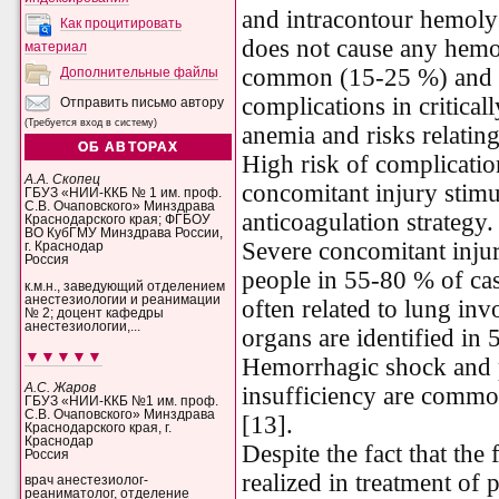
and intracontour hemolysi
Как процитировать
does not cause any hemo
материал
common (15-25 %) and ca
Дополнительные файлы
complications in criticall
Отправить письмо автору
(Требуется вход в систему)
anemia and risks relatin
ОБ АВТОРАХ
High risk of complicatio
А.А. Скопец
concomitant injury stimul
ГБУЗ «НИИ-ККБ № 1 им. проф.
С.В. Очаповского» Минздрава
anticoagulation strategy.
Краснодарского края; ФГБОУ
ВО КубГМУ Минздрава России,
Severe concomitant injur
г. Краснодар
Россия
people in 55-80 % of cas
к.м.н., заведующий отделением
анестезиологии и реанимации
often related to lung inv
№ 2; доцент кафедры
анестезиологии,...
organs are identified in 
▼▼▼▼▼
Hemorrhagic shock and p
А.С. Жаров
insufficiency are commo
ГБУЗ «НИИ-ККБ №1 им. проф.
С.В. Очаповского» Минздрава
[13].
Краснодарского края, г.
Краснодар
Despite the fact that th
Россия
realized in treatment of
врач анестезиолог-
реаниматолог, отделение