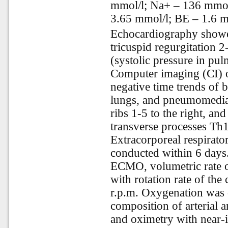
mmol/l; Na+
–
136 mmol
3.65 mmol/l; BE
–
1.6 
Echocardiography showed
tricuspid regurgitation 
(systolic pressure in p
Computer imaging (CI) o
negative time trends of bi
lungs, and pneumomedias
ribs 1-5 to the right, and 
transverse processes Th1
Extracorporeal respira
conducted within 6 days
ECMO, volumetric rate o
with rotation rate of th
r.p.m. Oxygenation was 
composition of arterial 
and oximetry with near-