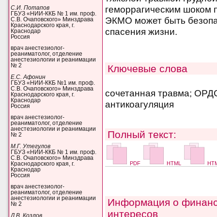
геморрагическим шоком 
С.И. Потапов
ГБУЗ «НИИ-ККБ № 1 им. проф.
ЭКМО может быть безоп
С.В. Очаповского» Минздрава
Краснодарского края, г.
спасения жизни.
Краснодар
Россия
врач анестезиолог-
реаниматолог, отделение
анестезиологии и реанимации
№ 2
Ключевые слова
Е.С. Афонин
ГБУЗ «НИИ-ККБ №1 им. проф.
С.В. Очаповского» Минздрава
сочетанная травма; ОРД
Краснодарского края, г.
Краснодар
антикоагуляция
Россия
врач анестезиолог-
реаниматолог, отделение
анестезиологии и реанимации
Полный текст:
№ 2
М.Г. Утегулов
ГБУЗ «НИИ-ККБ № 1 им. проф.
С.В. Очаповского» Минздрава
PDF
HTML
HTM
Краснодарского края, г.
Краснодар
Россия
врач анестезиолог-
реаниматолог, отделение
анестезиологии и реанимации
Информация о финанс
№ 2
интересов
Д.В. Козлов