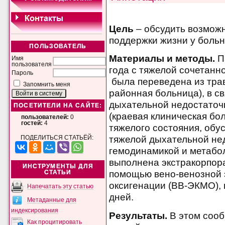
Цель
– обсудить возмож
поддержки жизни у боль
ПОЛЬЗОВАТЕЛЬ
Материалы и методы.
П
Имя
пользователя
года с тяжелой сочетанн
Пароль
была переведена из трав
Запомнить меня
районная больница), в с
дыхательной недостаточн
ПОСЕТИТЕЛИ НА САЙТЕ:
(краевая клиническая бол
пользователей:
0
гостей:
4
тяжелого состояния, обу
тяжелой дыхательной не
ПОДЕЛИТЬСЯ СТАТЬЁЙ:
гемодинамикой и метаб
выполнена экстракорпор
ИНСТРУМЕНТЫ ДЛЯ
помощью вено-венозной 
СТАТЬИ
оксигенации (ВВ-ЭКМО), 
Напечатать эту статью
дней.
Метаданные для
индексирования
Результаты.
В этом соо
Как процитировать