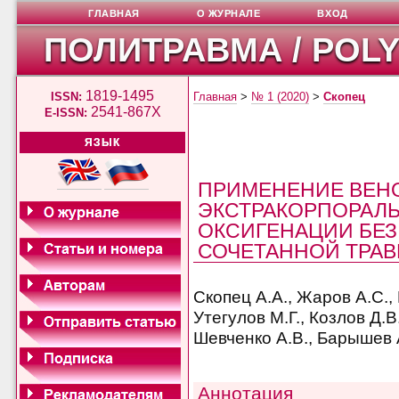
ГЛАВНАЯ
О ЖУРНАЛЕ
ВХОД
ПОЛИТРАВМА / POL
1819-1495
ISSN:
Главная
>
№ 1 (2020)
>
Скопец
2541-867X
E-ISSN:
ЯЗЫК
ПРИМЕНЕНИЕ ВЕН
ЭКСТРАКОРПОРАЛ
ОКСИГЕНАЦИИ БЕЗ
СОЧЕТАННОЙ ТРА
Скопец А.А., Жаров А.С.,
Утегулов М.Г., Козлов Д.В
Шевченко А.В., Барышев А
Аннотация