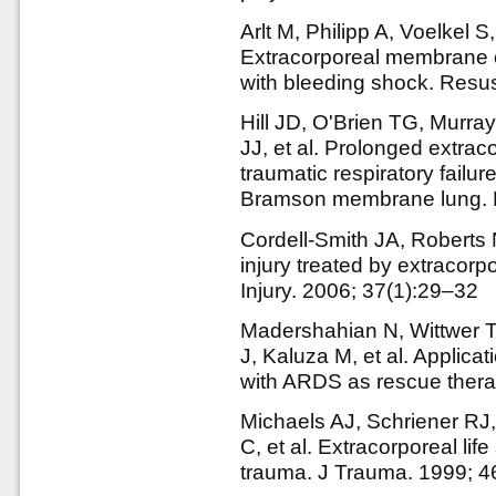
Arlt M, Philipp A, Voelkel S
Extracorporeal membrane o
with bleeding shock. Resus
Hill JD, O'Brien TG, Murr
JJ, et al. Prolonged extrac
traumatic respiratory failu
Bramson membrane lung. N
Cordell-Smith JA, Roberts 
injury treated by extraco
Injury. 2006; 37(1):29–32
Madershahian N, Wittwer T
J, Kaluza M, et al. Applica
with ARDS as rescue thera
Michaels AJ, Schriener RJ,
C, et al. Extracorporeal lif
trauma. J Trauma. 1999; 