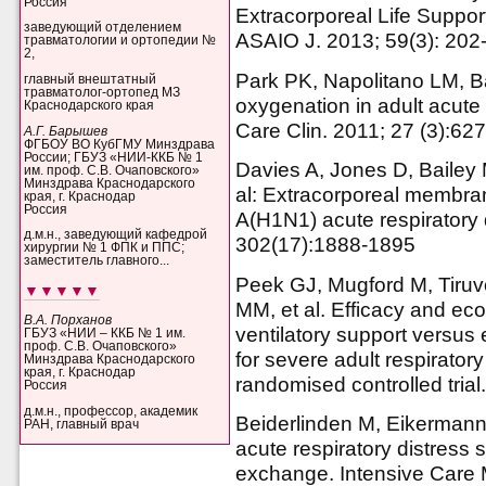
Россия
Extracorporeal Life Suppor
заведующий отделением
ASAIO J. 2013; 59(3): 202
травматологии и ортопедии №
2,
Park PK, Napolitano LM, B
главный внештатный
травматолог-ортопед МЗ
oxygenation in adult acute 
Краснодарского края
Care Clin. 2011; 27 (3):62
А.Г. Барышев
ФГБОУ ВО КубГМУ Минздрава
России; ГБУЗ «НИИ-ККБ № 1
Davies A, Jones D, Bailey 
им. проф. С.В. Очаповского»
Минздрава Краснодарского
al: Extracorporeal membra
края, г. Краснодар
Россия
A(H1N1) acute respiratory
д.м.н., заведующий кафедрой
302(17):1888-1895
хирургии № 1 ФПК и ППС;
заместитель главного...
Peek GJ, Mugford M, Tiruvo
▼▼▼▼▼
MM, et al. Efficacy and e
В.А. Порханов
ventilatory support versu
ГБУЗ «НИИ – ККБ № 1 им.
проф. С.В. Очаповского»
for severe adult respirator
Минздрава Краснодарского
края, г. Краснодар
randomised controlled tria
Россия
д.м.н., профессор, академик
Beiderlinden M, Eikermann 
РАН, главный врач
acute respiratory distress 
exchange. Intensive Care