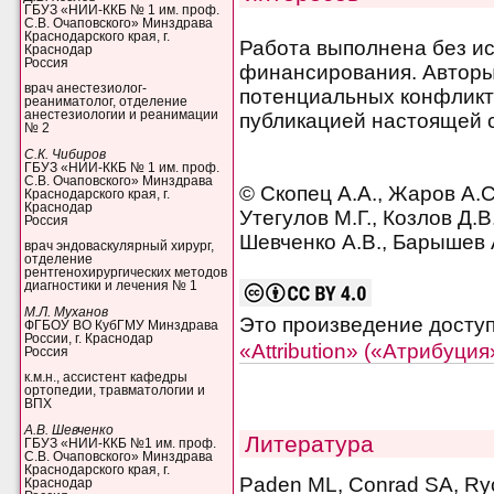
ГБУЗ «НИИ-ККБ № 1 им. проф.
С.В. Очаповского» Минздрава
Краснодарского края, г.
Работа выполнена без и
Краснодар
Россия
финансирования. Авторы 
врач анестезиолог-
потенциальных конфликт
реаниматолог, отделение
анестезиологии и реанимации
публикацией настоящей с
№ 2
С.К. Чибиров
ГБУЗ «НИИ-ККБ № 1 им. проф.
С.В. Очаповского» Минздрава
© Скопец А.А., Жаров А.С
Краснодарского края, г.
Краснодар
Утегулов М.Г., Козлов Д.В
Россия
Шевченко А.В., Барышев А
врач эндоваскулярный хирург,
отделение
рентгенохирургических методов
диагностики и лечения № 1
М.Л. Муханов
Это произведение досту
ФГБОУ ВО КубГМУ Минздрава
России, г. Краснодар
«Attribution» («Атрибуци
Россия
к.м.н., ассистент кафедры
ортопедии, травматологии и
ВПХ
А.В. Шевченко
Литература
ГБУЗ «НИИ-ККБ №1 им. проф.
С.В. Очаповского» Минздрава
Краснодарского края, г.
Paden ML, Conrad SA, Ryc
Краснодар