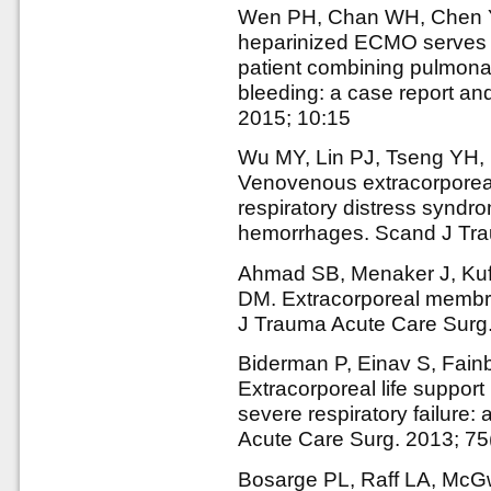
Wen PH, Chan WH, Chen Y
heparinized ECMO serves 
patient combining pulmona
bleeding: a case report and
2015; 10:15
Wu MY, Lin PJ, Tseng YH,
Venovenous extracorporeal 
respiratory distress syndrom
hemorrhages. Scand J Tr
Ahmad SB, Menaker J, Kufe
DM. Extracorporeal membran
J Trauma Acute Care Surg.
Biderman P, Einav S, Fainb
Extracorporeal life support 
severe respiratory failure:
Acute Care Surg. 2013; 7
Bosarge PL, Raff LA, McGwi