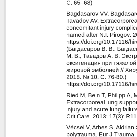
C. 65–68)
Bagdasarov VV, Bagdasaro
Tavadov AV. Extracorpore
concomitant injury complic
named after N.I. Pirogov. 2
https://doi.org/10.17116/h
(Багдасаров В. В., Багдас
М. В., Тавадов А. В. Эк
оксигенация при тяжелой
жировой эмболией // Хир
2018. № 10. С. 76-80.)
https://doi.org/10.17116/h
Ried M, Bein T, Philipp A, M
Extracorporeal lung suppor
injury and acute lung failur
Crit Care. 2013; 17(3): R1
Vécsei V, Arbes S, Aldrian S
polytrauma. Eur J Trauma.