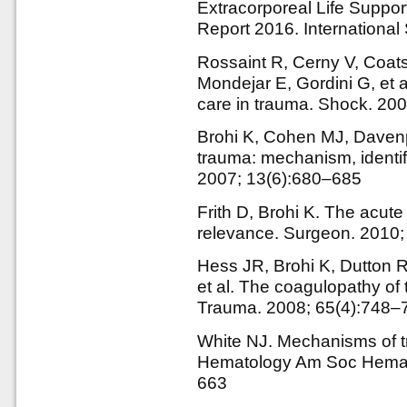
Extracorporeal Life Support
Report 2016. International
Rossaint R, Cerny V, Coat
Mondejar E, Gordini G, et 
care in trauma. Shock. 20
Brohi K, Cohen MJ, Davenp
trauma: mechanism, identifi
2007; 13(6):680–685
Frith D, Brohi K. The acute
relevance. Surgeon. 2010;
Hess JR, Brohi K, Dutton 
et al. The coagulopathy of
Trauma. 2008; 65(4):748–
White NJ. Mechanisms of 
Hematology Am Soc Hemat
663