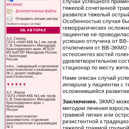
случай успешного приме
материал
тяжелой сочетанной трав
Дополнительные файлы
развился тяжелый остры
Отправить письмо автору
Особенностью случая был
(Требуется вход в систему)
геморрагических осложне
ОБ АВТОРАХ
пациентке не проводилас
А.А. Скопец
успешно отлучена от ВВ-
ГБУЗ «НИИ-ККБ № 1 им. проф.
С.В. Очаповского» Минздрава
отключения от ВВ-ЭКМО 
Краснодарского края; ФГБОУ
ВО КубГМУ Минздрава России,
остеосинтез костей голен
г. Краснодар
Россия
удовлетворительном сос
стационар по месту жите
к.м.н., заведующий отделением
анестезиологии и реанимации
№ 2; доцент кафедры
анестезиологии,...
Нами описан случай усп
гепарина
у пациентки с 
▼▼▼▼▼
осложнившейся развити
А.С. Жаров
ГБУЗ «НИИ-ККБ №1 им. проф.
С.В. Очаповского» Минздрава
Заключение.
ЭКМО може
Краснодарского края, г.
Краснодар
методом лечения взрослы
Россия
травмой легких или остр
врач анестезиолог-
реаниматолог, отделение
резистентной к традицио
анестезиологии и реанимации
№ 2
тяжелой травмой грудной