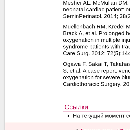
Mesher AL, McMullan DM. Ex
neonatal cardiac patient: 
SeminPerinatol. 2014; 38(
Muellenbach RM, Kredel M
Brack A, et al. Prolonged 
oxygenation in multiple inj
syndrome patients with tra
Care Surg. 2012; 72(5):1
Ogawa F, Sakai T, Takahas
S, et al. A case report: v
oxygenation for severe blun
Cardiothoracic Surgery. 20
Ссылки
На текущий момент с