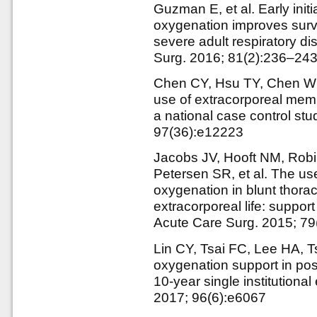
Guzman E, et al. Early ini
oxygenation improves survi
severe adult respiratory d
Surg. 2016; 81(2):236–24
Chen CY, Hsu TY, Chen W
use of extracorporeal mem
a national case control stu
97(36):e12223
Jacobs JV, Hooft NM, Rob
Petersen SR, et al. The u
oxygenation in blunt thorac
extracorporeal life: suppo
Acute Care Surg. 2015; 7
Lin CY, Tsai FC, Lee HA,
oxygenation support in pos
10-year single institutiona
2017; 96(6):e6067