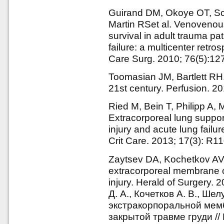
Guirand DM, Okoye OT, Sc
Martin RSet al. Venovenous
survival in adult trauma pa
failure: a multicenter retr
Care Surg. 2010; 76(5):1
Toomasian JM, Bartlett R
21st century. Perfusion. 20
Ried M, Bein T, Philipp A, M
Extracorporeal lung suppor
injury and acute lung failur
Crit Care. 2013; 17(3): R1
Zaytsev DA, Kochetkov AV,
extracorporeal membrane o
injury. Herald of Surgery.
Д. А., Кочетков А. В., Ше
экстракорпоральной мем
закрытой травме груди // 