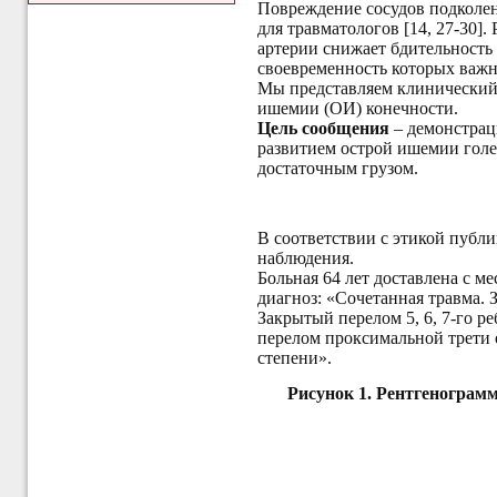
П
овреждение сосудов подколен
для травматологов
[14, 27-30].
артерии снижает бдительность 
своевременность которых важн
Мы представляем клинический
ишемии (ОИ) конечности.
Цель сообщения
– демонстрац
развитием острой ишемии гол
достаточным грузом.
В соответствии с этикой публ
наблюдения.
Больная 64
лет доставлена с м
диагноз: «
Сочетанная травма. 
Закрытый перелом 5, 6, 7-го 
перелом проксимальной трети 
степени».
Рисунок 1.
Рентгенограмма