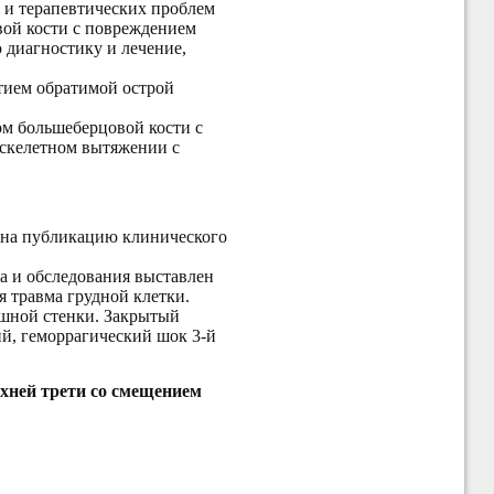
 и терапевтических проблем
вой кости с повреждением
 диагностику и лечение,
тием обратимой острой
ом большеберцовой кости с
 скелетном вытяжении с
 на публикацию клинического
ра и обследования выставлен
 травма грудной клетки.
юшной стенки. Закрытый
ий, геморрагический шок 3-й
рхней трети со смещением