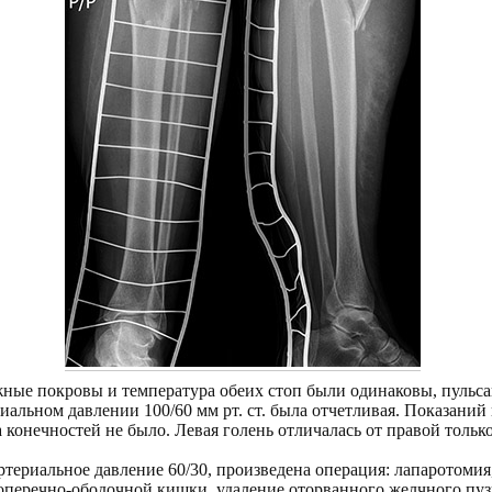
ные покровы и температура обеих стоп были одинаковы, пульса
альном давлении 100/60 мм рт. ст. была отчетливая. Показаний 
конечностей не было. Левая голень отличалась от правой тольк
ртериальное давление 60/30, произведена операция: лапаротомия
оперечно-ободочной кишки, удаление оторванного желчного пу