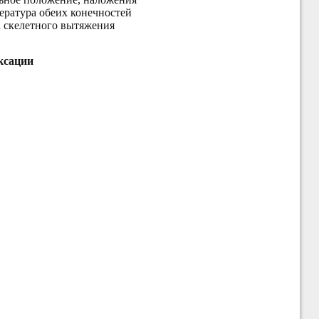
ература обеих конечностей
а скелетного вытяжения
ксации