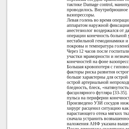
тактике Damage control,
манипул
проводилось. Внутрибрюшное к
вазопрессоры.
Левая голень во время операц
аппаратом наружной фиксации 
анестезиолог воздержался от 
операции конечность больной у
нестабильной гемодинамики и 
покровы и температура голене
Через 12 часов после госпитал
участки мраморности и незнач
конечностей на фоне вазопресс
Большая кровопотеря с гипово
факторы риска развития остро
больше характерны для острой
острой артериальной непроход
бледность, блеск, «натянутост
фасцилярного футляра [33-35]
пульса на периферии конечнос
Произведено УЗИ сосудов нижни
хирург расценил ситуацию как
нарастающего отека мягких тк
сначала устранить возвышенн
наложения АНФ указана выше
После демонтажа скелетного в