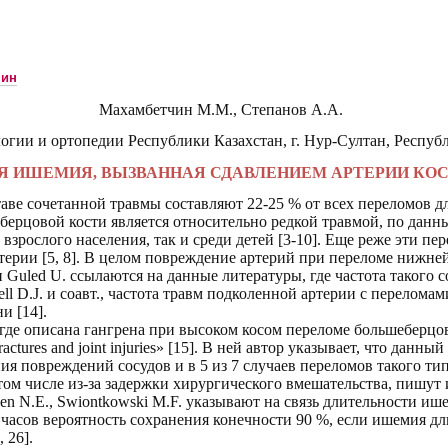
чин
Махамбетчин М.М.,
Степанов А.А.
огии и ортопедии Республики Казахстан,
г. Нур-Султан, Респуб
Я ИШЕМИЯ, ВЫЗВАННАЯ СДАВЛЕНИЕМ АРТЕРИИ К
аве сочетанной травмы составляют 22-25 % от всех переломов дл
ерцовой кости является относительно редкой травмой, по данны
 взрослого населения, так и среди детей
[3-10]
. Еще реже эти пе
терии
[5, 8]
.
В целом п
овреждение артерий при переломе нижней
 и
Guled
U. ссылаются на данные литературы, где
частота такого с
ll D.J.
и соавт., частота травм подколенной артерии с переломам
ени
[14].
де описана гангрена при высоком косом переломе большеберцово
ctures and joint injuries» [15]. В ней автор указывает, что данны
ия повреждений сосудов и в 5 из 7 случаев переломов такого тип
ом числе из-за задержки хирургического вмешательства, пишут и 
reen N.E., Swiontkowski M.F. указывают на связь длительности иш
часов вероятность сохранения конечности 90 %, если ишемия дл
 26].