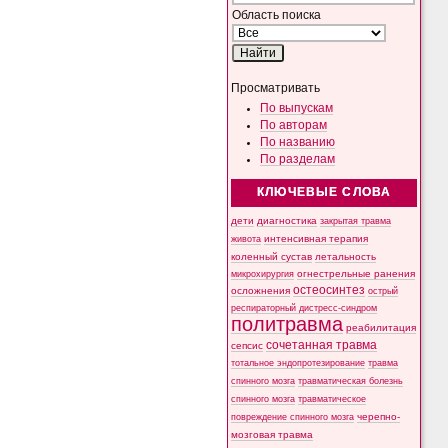
Область поиска
Просматривать
По выпускам
По авторам
По названию
По разделам
КЛЮЧЕВЫЕ СЛОВА
дети
диагностика
закрытая травма
интенсивная терапия
живота
коленный сустав
летальность
микрохирургия
огнестрельные ранения
остеосинтез
осложнения
острый
респираторный дистресс-синдром
политравма
реабилитация
сочетанная травма
сепсис
тотальное эндопротезирование
травма
спинного мозга
травматическая болезнь
спинного мозга
травматическое
черепно-
повреждение спинного мозга
мозговая травма