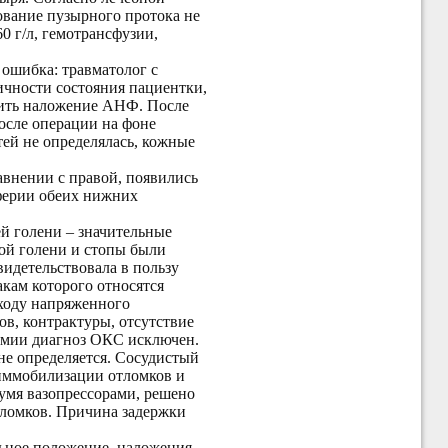
ование пузырного протока не
0 г/л, гемотрансфузии,
ошибка: травматолог с
ичности состояния пациентки,
жить наложение АНФ. После
осле операции на фоне
ей не определялась, кожные
авнении с правой, появились
ферии обеих нижних
й голени – значительные
ой голени и стопы были
идетельствовала в пользу
кам которого относятся
 ходу напряженного
в, контрактуры, отсутствие
шемии диагноз ОКС исключен.
не определяется. Сосудистый
 иммобилизации отломков и
умя вазопрессорами, решено
тломков. Причина задержки
льное положение, наложения