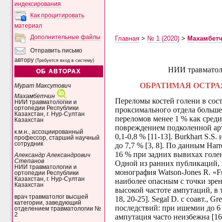
индексирования
Как процитировать
материал
Дополнительные файлы
Главная
>
№ 1 (2020)
>
Махамбет
Отправить письмо
автору
(Требуется вход в систему)
НИИ
травматол
ОБ АВТОРАХ
ОБРАТИМАЯ ОСТРА
Мурат Максутович
Махамбетчин
Переломы костей голени в сост
НИИ травматологии и
ортопедии Республики
проксимального отдела большеб
Казахстан, г. Нур-Султан
переломов менее 1 % как среди
Казахстан
повреждением подколенной ар
к.м.н., ассоциированный
0,1-0,8 % [11-13]. Burkhart S.S.
профессор, старший научный
сотрудник
до 7,7 %
[3, 8]
. По данным
Harre
16 % при задних вывихах гол
Александр Александрович
Степанов
Одной из ранних публикаций, г
НИИ травматологии и
монография Watson-Jones R. «Fra
ортопедии Республики
Казахстан, г. Нур-Султан
наиболее опасным с точки зрен
Казахстан
высокой частоте ампутаций, в т
врач травматолог высшей
18, 20-25].
Segal D. с соавт., G
категории, заведующий
последствий: при ишемии до 6 
отделением травматологии №
2
ампутация часто неизбежна [16,