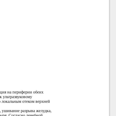
ция на периферии обеих
к ультразвуковому
о локальным отеком верхней
, ушивание разрыва желудка,
зыря. Согласно
лечебной