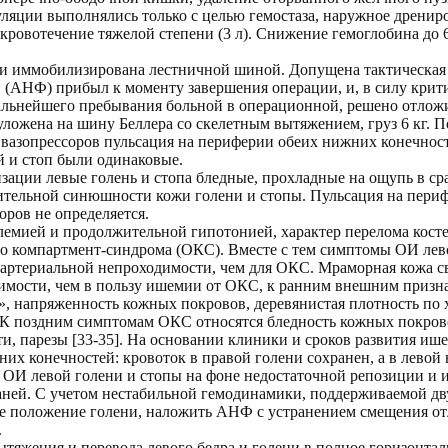
яции выполнялись только с целью гемостаза, наружное дренир
ровотечение тяжелой степени (3 л). Снижение гемоглобина до 6
ии иммобилизирована лестничной шиной. Допущена тактическая 
(АНФ) прибыл к моменту завершения операции, и, в силу крит
дальнейшего пребывания больной в операционной, решено отло
ложена на шину Беллера со скелетным вытяжением, груз 6 кг. П
вазопрессоров пульсация на периферии обеих нижних конечност
й и стоп были одинаковые.
изации левые голень и стопа бледные, прохладные на ощупь в ср
ительной синюшности кожи голени и стопы. Пульсация на пери
оров не определяется.
лемией и продолжительной гипотонией, характер перелома косте
го компартмент-синдрома (ОКС). Вместе с тем симптомы ОИ лев
 артериальной непроходимости, чем для ОКС. Мраморная кожа св
имости, чем в пользу ишемии от ОКС, к ранним внешним призна
ь», напряженность кожных покровов, деревянистая плотность по
. К поздним симптомам ОКС относятся бледность кожных покрово
ти, парезы [33-35]. На основании клиники и сроков развития и
х конечностей: кровоток в правой голени сохранен, а в левой 
 ОИ левой голени и стопы на фоне недостаточной репозиции и
аней. С учетом нестабильной гемодинамики, поддерживаемой дв
ое положение голени, наложить АНФ с устранением смещения о
.
ытяжения и перевода левого бедра и голени в полное горизонта