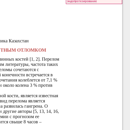
эндопротезирование
лика Казахстан
ОСТНЫМ ОТЛОМКОМ
инных костей [1, 2].
Перелом
м литературы, частота таких
реломы сочетаются с
 конечности встречается в
очетания колеблется от 7,1 %
и около колена 3
% против
й кости, является известная
й вид перелома является
а развилась гангрена. О
другие авторы [5, 13, 14, 16,
емии с прогнозом ее
ится свыше 8 часов –