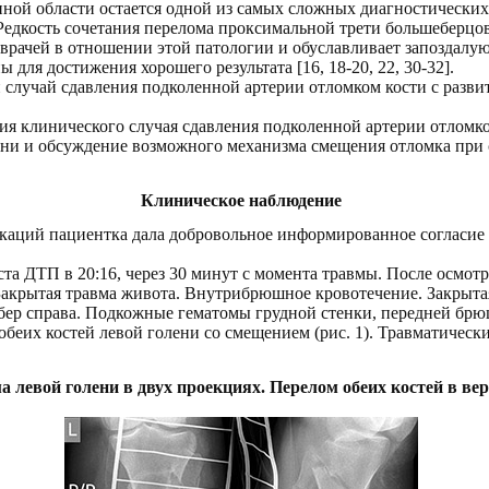
ной области остается одной из самых сложных диагностических
Редкость сочетания перелома проксимальной трети большеберцо
врачей в отношении этой патологии и обуславливает запоздалую
ы для достижения хорошего результата
[16, 18-20, 22, 30-32].
 случай
сдавления подколенной артерии отломком кости с разви
ия клинического случая сдавления подколенной артерии отломк
ени и обсуждение возможного механизма смещения отломка при
Клиническое наблюдение
икаций пациентка дала добровольное информированное согласие
еста ДТП в 20:16, через 30 минут с момента травмы. После осмот
Закрытая травма живота. Внутрибрюшное кровотечение. Закрытая
ребер справа. Подкожные гематомы грудной стенки, передней бр
обеих костей левой голени со смещением
(рис. 1). Травматическ
 левой голени в двух проекциях. Перелом обеих костей в ве