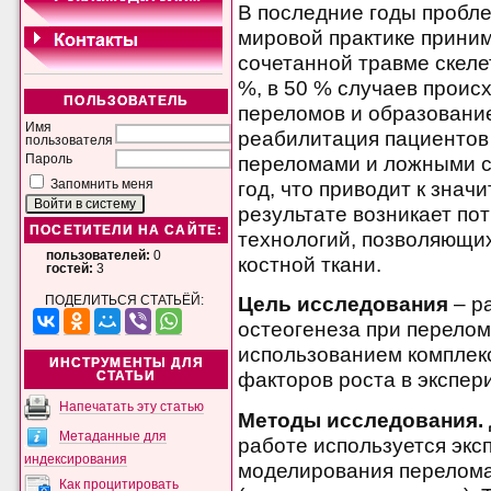
В последние годы пробл
мировой практике прини
сочетанной травме скел
%, в 50 % случаев проис
ПОЛЬЗОВАТЕЛЬ
переломов и образование
Имя
реабилитация пациенто
пользователя
переломами и ложными с
Пароль
год, что приводит к зна
Запомнить меня
результате возникает по
ПОСЕТИТЕЛИ НА САЙТЕ:
технологий, позволяющи
пользователей:
0
костной ткани.
гостей:
3
Цель исследования
– р
ПОДЕЛИТЬСЯ СТАТЬЁЙ:
остеогенеза при перелом
использованием компле
ИНСТРУМЕНТЫ ДЛЯ
факторов роста в экспер
СТАТЬИ
Напечатать эту статью
Методы исследования.
Метаданные для
работе используется эк
индексирования
моделирования перелома
Как процитировать