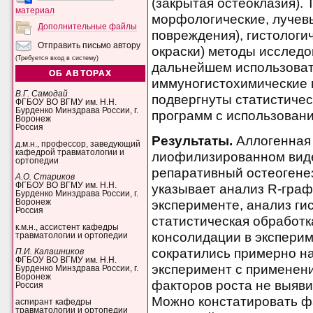
(закрытая остеоклазия).
материал
морфологические, лучев
Дополнительные файлы
повреждения), гистологи
Отправить письмо автору
окраски) методы исследо
(Требуется вход в систему)
дальнейшем использоват
ОБ АВТОРАХ
иммуногистохимические
В.Г. Самодай
подвергнуты статистичес
ФГБОУ ВО ВГМУ им. Н.Н.
Бурденко Минздрава России, г.
программ с использовани
Воронеж
Россия
Результаты.
Аллогенная 
д.м.н., профессор, заведующий
кафедрой травматологии и
лиофилизированном виде
ортопедии
репаративный остеогенез
А.О. Стариков
ФГБОУ ВО ВГМУ им. Н.Н.
указывает анализ R-граф
Бурденко Минздрава России, г.
эксперименте, анализ ги
Воронеж
Россия
статистическая обработк
к.м.н., ассистент кафедры
консолидации в экспери
травматологии и ортопедии
сократились примерно н
П.И. Калашников
ФГБОУ ВО ВГМУ им. Н.Н.
эксперимент с применен
Бурденко Минздрава России, г.
Воронеж
факторов роста не выяви
Россия
Можно констатировать фа
аспирант кафедры
травматологии и ортопедии