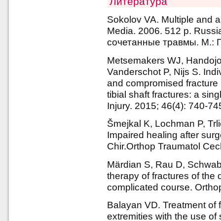
Литература
Sokolov VA. Multiple and 
Media. 2006. 512 p. Russ
сочетанные травмы. М.: 
Metsemakers WJ, Handojo 
Vanderschot P, Nijs S. Indiv
and compromised fracture he
tibial shaft fractures: a si
Injury. 2015; 46(4): 740-74
Šmejkal K, Lochman P, Trli
Impaired healing after surg
Chir.Orthop Traumatol Cec
Märdian S, Rau D, Schwabe 
therapy of fractures of the d
complicated course. Orthop
Balayan VD. Treatment of fa
extremities with the use of