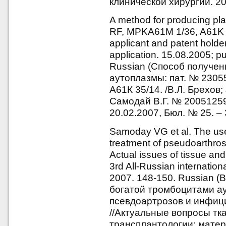
клинической хирургии. 201
A method for producing pla
RF, MPKA61M 1/36, A61K 3
applicant and patent hold
application. 15.08.2005; pu
Russian (Способ получе
аутоплазмы: пат. № 2305
А61К 35/14. /В.Л. Брехов
Самодай В.Г. № 200512592
20.02.2007, Бюл. № 25. – 3
Samoday VG et al. The use 
treatment of pseudoarthros
Actual issues of tissue and 
3rd All-Russian internatio
2007. 148-150. Russian (
богатой тромбоцитами а
псевдоартрозов и инфиц
//Актуальные вопросы тк
трансплантологии: матер.