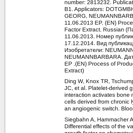
number: 2813232. Publicati
B1. Applicators: DOTGM
GEORG, NEUMANNBARBARA
11.06.2013 EP. (EN) Proces
Factor Extract. Russian 
11.06.2013. Номер публи
17.12.2014. Вид публик
Изобретатели: NEUMA
NEUMANNBARBARA. Дата 
EP .(EN) Process of Produc
Extract)
Ding W, Knox TR, Tschum
JC, et al. Platelet-derive
interaction activates bon
cells derived from chronic 
an angiogenic switch. Blo
Siegbahn A, Hammacher A,
Differential effects of the 