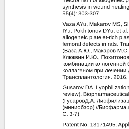
mechanism of allogeneic pl
synthesis in wound healin
55(4): 303-307
Vaza AYu, Makarov MS, Sla
IYu, Pokhitonov DYu, et al.
allogeneic platelet-rich pla
femoral defects in rats. Tr
(Ваза А.Ю., Макаров М.С.
Клюквин И.Ю., Похитонов
комбинации аллогенной 
коллагеном при лечении 
Трансплантология. 2016. 
Gusarov DA. Lyophilization
review). Biopharmaceutical
(ГусаровД.А. Лиофилиза
(миниобзор) //Биофармаце
С. 3-7)
Patent No. 13171495. Appli