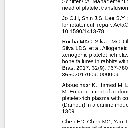
Schiffer CA. Management of
need of platelet transfusi
Jo C.H, Shin J.S, Lee S.Y, 
for rotator cuff repair. Act
10.1590/1413-78
Rocha MAC, Silva LMC, Ol
Silva LDS, et al. Allogene
xenogenic platelet rich plas
bone failures in rabbits wi
Bras. 2017; 32(9): 767-780
865020170090000009
Abouelnasr K, Hamed M, L
M. Enhancement of abdomina
platelet-rich plasma with c
(Damour) in a canine model
1309
Chen FC, Chen MC, Yan TT