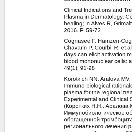
Clinical Indications and Tr
Plasma in Dermatology. C
healing; in Alves R, Grima
2016. P. 59-72
Cognasee F, Hamzen-Cogna
Chavarin P, Courbil R, et al
days can elicit activation 
blood mononuclear cells: an
49(1): 91-98
Korotkich NN, Aralova MV, 
Immuno-biological rationale
plasma for the regional tr
Experimental and Clinical 
(Коротких Н.Н., Аралова 
Иммунобиологическое о
обогащенной тромбоцита
регионального лечения р