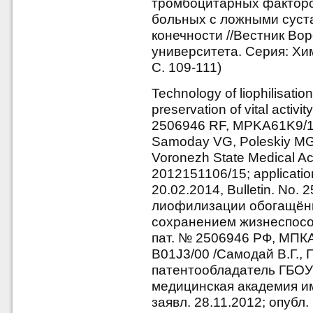
тромбоцитарных факторо
больных с ложными суст
конечности //Вестник Во
университета. Серия: Хи
С. 109-111)
Technology of liophilisatio
preservation of vital acti
2506946 RF, MPKA61K9/19
Samoday VG, Poleskiy MG; 
Voronezh State Medical A
2012151106/15; applicatio
20.02.2014, Bulletin. No. 
лиофилизации обогащён
сохранением жизнеспос
пат. № 2506946 РФ, МПКA
B01J3/00 /Самодай В.Г., 
патентообладатель ГБОУ
медицинская академия им
заявл. 28.11.2012; опубл. 