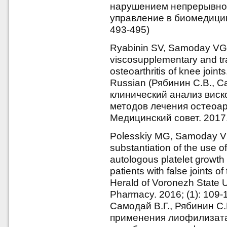
нарушением непрерывнос
управление в биомедицинс
493-495)
Ryabinin SV, Samoday VG. 
viscosupplementary and tra
osteoarthritis of knee join
Russian (Рябинин С.В., 
клинический анализ вис
методов лечения остеоар
Медицинский совет. 2017.
Polesskiy MG, Samoday VG
substantiation of the use of
autologous platelet growth f
patients with false joints o
Herald of Voronezh State Un
Pharmacy. 2016; (1): 109-
Самодай В.Г., Рябинин С
применения лиофилизата