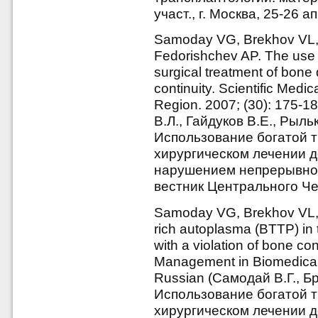
участ., г. Москва, 25-26 а
Samoday VG, Brekhov VL,
Fedorishchev AP. The use o
surgical treatment of bone 
continuity. Scientific Medic
Region. 2007; (30): 175-1
В.Л., Гайдуков В.Е., Рыл
Использование богатой 
хирургическом лечении д
нарушением непрерывнос
вестник Центрального Че
Samoday VG, Brekhov VL, 
rich autoplasma (BTTP) in 
with a violation of bone co
Management in Biomedical 
Russian (Самодай В.Г., Бр
Использование богатой 
хирургическом лечении д