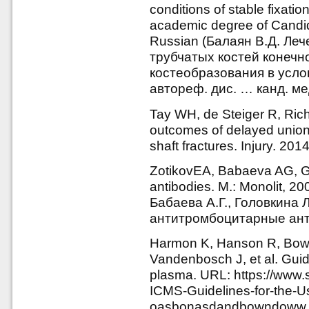
conditions of stable fixation
academic degree of Candid
Russian (Балаян В.Д. Ле
трубчатых костей конечн
костеобразования в усло
автореф. дис. … канд. мед
Tay WH, de Steiger R, Ric
outcomes of delayed union 
shaft fractures. Injury. 20
ZotikovEA, Babaeva AG, Gol
antibodies. M.: Monolit, 2
Бабаева А.Г., Головкина 
антитромбоцитарные антит
Harmon K, Hanson R, Bowe
Vandenbosch J, et al. Guidel
plasma. URL: https://www
ICMS-Guidelines-for-the-Us
oasbonasdandbowndoww