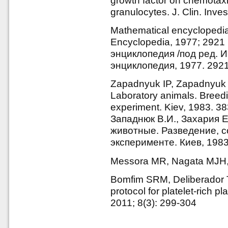
growth factor on chemotaxi
granulocytes. J. Clin. Inve
Mathematical encyclopedia
Encyclopedia, 1977; 2921
энциклопедия /под ред. И
энциклопедия, 1977. 2921
Zapadnyuk IP, Zapadnyuk 
Laboratory animals. Bree
experiment. Kiev, 1983. 3
Западнюк В.И., Захария 
животные. Разведение, с
эксперименте. Киев, 1983.
Messora MR, Nagata MJH, 
Bomfim SRM, Deliberador T
protocol for platelet-rich 
2011; 8(3): 299-304