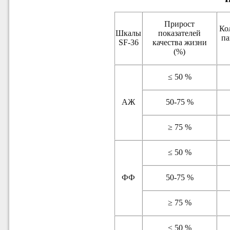
Прирост
Ко
Шкалы
показателей
па
SF-36
качества жизни
(%)
≤ 50 %
АЖ
50-75 %
≥ 75 %
≤ 50 %
ФФ
50-75 %
≥ 75 %
≤ 50 %