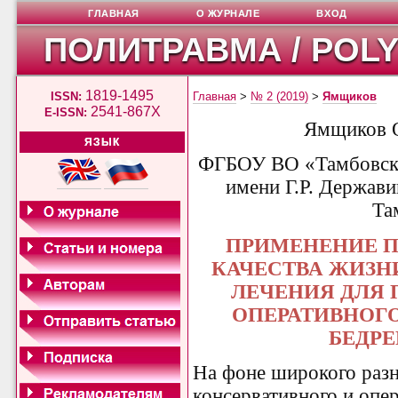
ГЛАВНАЯ
О ЖУРНАЛЕ
ВХОД
ПОЛИТРАВМА / POL
1819-1495
ISSN:
Главная
>
№ 2 (2019)
>
Ямщиков
2541-867X
E-ISSN:
Ямщиков О
ЯЗЫК
ФГБОУ ВО «Тамбовски
имени Г.Р. Держави
Та
ПРИМЕНЕНИЕ П
КАЧЕСТВА ЖИЗН
ЛЕЧЕНИЯ ДЛЯ 
ОПЕРАТИВНОГ
БЕДР
На фоне широкого раз
консервативного и опе