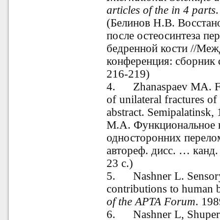
articles of the in 4 parts
(Белинов Н.В. Восстан
после остеосинтеза пе
бедренной кости //Меж
конференция: сборник с
216-219)
4.
Zhanaspaev MA. Fun
of unilateral fractures o
abstract. Semipalatinsk
М.А. Функциональное 
односторонних перелом
автореф. дисc. … канд.
23 c.)
5.
Nashner L. Sensor
contributions to human 
of the APTA Forum
. 198
6.
Nashner L, Shuper