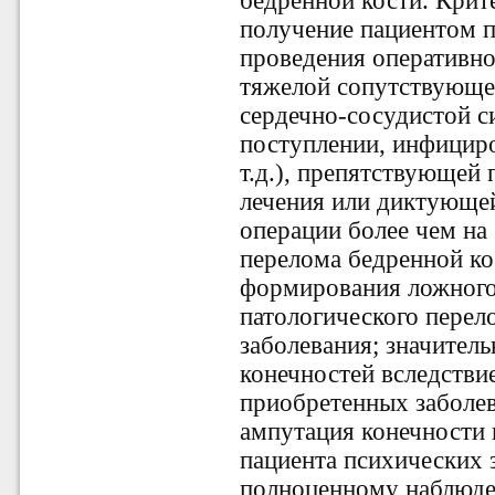
бедренной кости. Крит
получение пациентом п
проведения оперативно
тяжелой сопутствующей
сердечно-сосудистой с
поступлении, инфициро
т.д.), препятствующей
лечения или диктующе
операции более чем на 
перелома бедренной ко
формирования ложного 
патологического перел
заболевания; значите
конечностей вследстви
приобретенных заболев
ампутация конечности 
пациента психических 
полноценному наблюде