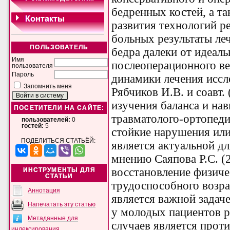
бедренных костей, а т
развития технологий р
больных результаты ле
ПОЛЬЗОВАТЕЛЬ
бедра далеки от идеал
Имя
послеоперационного ве
пользователя
Пароль
динамики лечения иссл
Запомнить меня
Рябчиков И.В. и соавт.
изучения баланса и на
ПОСЕТИТЕЛИ НА САЙТЕ:
травматолого-ортопед
пользователей:
0
гостей:
5
стойкие нарушения ил
ПОДЕЛИТЬСЯ СТАТЬЁЙ:
является актуальной дл
мнению Саяпова Р.С. (2
восстановление физиче
ИНСТРУМЕНТЫ ДЛЯ
СТАТЬИ
трудоспособного возра
Аннотация
является важной задач
Напечатать эту статью
у молодых пациентов р
Метаданные для
случаев является прот
индексирования