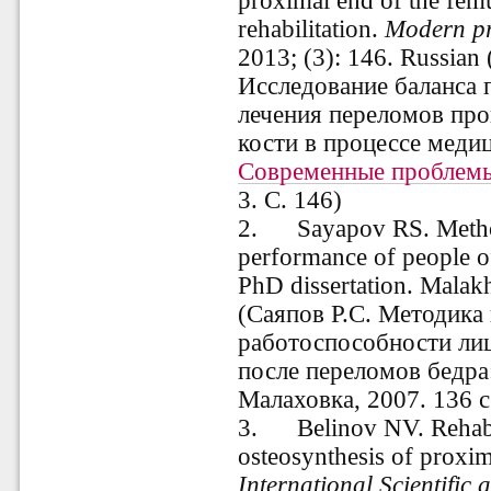
proximal end of the femu
rehabilitation.
Modern pr
2013; (3): 146. Russian
Исследование баланса 
лечения переломов про
кости в процессе медиц
Современные проблемы
3. С. 146)
2.
Sayapov RS. Method
performance of people of
PhD dissertation. Malak
(Саяпов Р.С. Методика
работоспособности лиц
после переломов бедра:
Малаховка, 2007. 136 c
3.
Belinov NV. Rehabil
osteosynthesis of proxim
International Scientific 