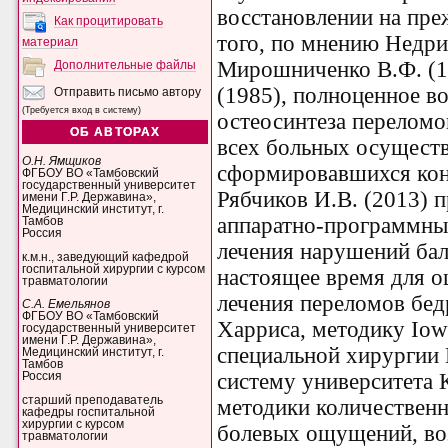
восстановлении на пре
Как процитировать
того, по мнению Недри
материал
Мирошниченко В.Ф. (1
Дополнительные файлы
(1985), полноценное в
Отправить письмо автору
(Требуется вход в систему)
остеосинтеза переломо
ОБ АВТОРАХ
всех больных осуществ
О.Н. Ямщиков
сформировавшихся конт
ФГБОУ ВО «Тамбовский
государственный университет
Рябчиков И.В. (2013) 
имени Г.Р. Державина»,
Медицинский институт, г.
аппаратно-программный
Тамбов
Россия
лечения нарушений бал
к.м.н., заведующий кафедрой
госпитальной хирургии с курсом
настоящее время для о
травматологии
лечения переломов бе
С.А. Емельянов
ФГБОУ ВО «Тамбовский
Харриса, методику Iow
государственный университет
имени Г.Р. Державина»,
специальной хирургии 
Медицинский институт, г.
Тамбов
систему университета
Россия
старший преподаватель
методики количествен
кафедры госпитальной
хирургии с курсом
болевых ощущений, во
травматологии