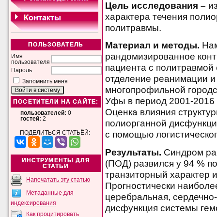
Цель исследования –
и
характера течения
полио
политравмы.
Материал и методы.
Нам
ПОЛЬЗОВАТЕЛЬ
рандомизированное конт
Имя
пользователя
пациента с политравмой с
Пароль
отделение реанимации и
Запомнить меня
многопрофильной городск
Уфы в период 2001-2016 
ПОСЕТИТЕЛИ НА САЙТЕ:
Оценка влияния структур
пользователей:
0
гостей:
2
полиорганной дисфункци
с помощью логистическог
ПОДЕЛИТЬСЯ СТАТЬЁЙ:
Результаты.
Синдром ра
ИНСТРУМЕНТЫ ДЛЯ
(ПОД) развился у 94 % п
СТАТЬИ
транзиторный характер и
Напечатать эту статью
Прогностически наиболе
Метаданные для
церебральная, сердечно-
индексирования
дисфункция системы гемо
Как процитировать