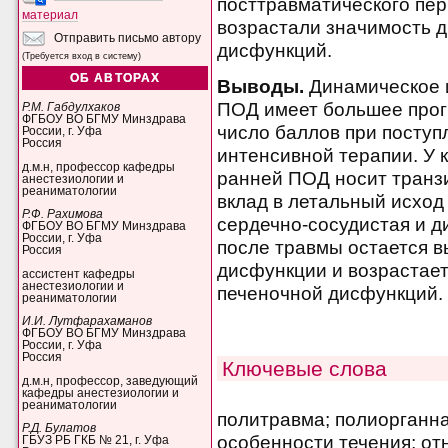
посттравматического пер
материал
возрастали значимость 
Отправить письмо автору
дисфункций.
(Требуется вход в систему)
ОБ АВТОРАХ
Выводы.
Динамическое 
ПОД имеет большее прог
Р.М. Габдулхаков
ФГБОУ ВО БГМУ Минздрава
число баллов при поступ
России, г. Уфа
Россия
интенсивной терапии. У 
д.м.н, профессор кафедры
ранней ПОД носит транз
анестезиологии и
реаниматологии
вклад в летальный исход
Р.Ф. Рахимова
сердечно-сосудистая и д
ФГБОУ ВО БГМУ Минздрава
России, г. Уфа
после травмы остается 
Россия
дисфункции и возрастае
ассистент кафедры
анестезиологии и
печеночной дисфункций.
реаниматологии
И.И. Лутфарахаманов
ФГБОУ ВО БГМУ Минздрава
России, г. Уфа
Россия
Ключевые слова
д.м.н, профессор, заведующий
кафедры анестезиологии и
реаниматологии
политравма; полиорганна
Р.Д. Булатов
особенности течения; от
ГБУЗ РБ ГКБ № 21, г. Уфа