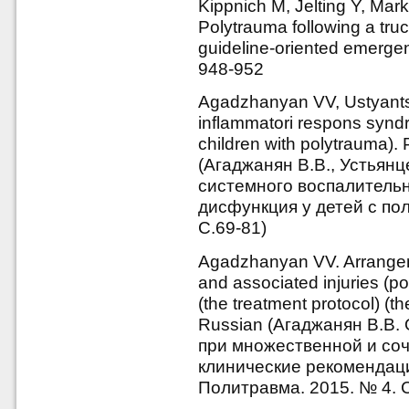
Kippnich M, Jelting Y, Mar
Polytrauma following a truc
guideline-oriented emergen
948-952
Agadzhanyan VV, Ustyants
inflammatori respons syndr
children with polytrauma).
(Агаджанян В.В., Устьян
системного воспалительн
дисфункция у детей с по
С.69-81)
Agadzhanyan VV. Arrangeme
and associated injuries (p
(the treatment protocol) (th
Russian (Агаджанян В.В
при множественной и соч
клинические рекомендации
Политравма. 2015. № 4. С