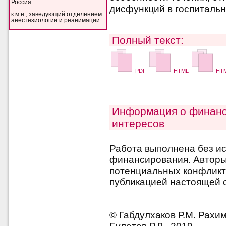
Россия
дисфункций в госпиталь
к.м.н., заведующий отделением
анестезиологии и реанимации
Полный текст:
PDF
HTML
HTM
Информация о финанс
интересов
Работа выполнена без и
финансирования. Авторы 
потенциальных конфликт
публикацией настоящей с
© Габдулхаков Р.М. Рахи