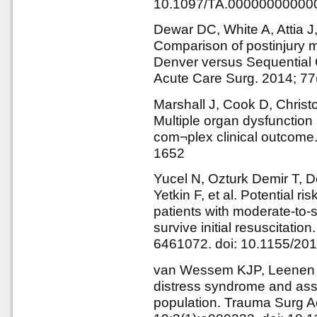
10.1097/TA.00000000000
Dewar DC, White A, Attia J
Comparison of postinjury mu
Denver versus Sequential
Acute Care Surg. 2014; 77
Marshall J, Cook D, Christ
Multiple organ dysfunction s
com¬plex clinical outcome.
1652
Yucel N, Ozturk Demir T, D
Yetkin F, et al. Potential ris
patients with moderate-to-
survive initial resuscitati
6461072. doi: 10.1155/20
van Wessem KJP, Leenen LP
distress syndrome and asso
population. Trauma Surg 