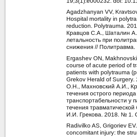
19;3(1):e000232. doi: 10.
Agadzhanyan VV, Kravtsov
Hospital mortality in polytr
reduction. Polytrauma. 201
Кравцов С.А., Шаталин А.
летальность при политр
снижения // Политравма. 
Ergashev ON, Makhnovskiy 
course of acute period of t
patients with polytrauma (p
Grekov Herald of Surgery.
О.Н., Махновский А.И., 
течения острого периода
транспортабельности у п
течения травматической б
И.И. Грекова. 2018. № 1. 
Radivilko AS, Grigoriev EV.
concomitant injury: the str