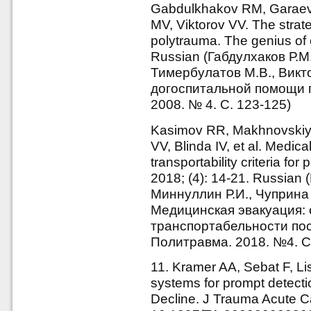
Gabdulkhakov RM, Garaev 
MV, Viktorov VV. The strate
polytrauma. The genius of 
Russian (Габдулхаков Р.М.
Тимербулатов М.В., Викт
догоспитальной помощи п
2008. № 4. С. 123-125)
Kasimov RR, Makhnovskiy A
VV, Blinda IV, et al. Medic
transportability criteria for
2018; (4): 14-21. Russian 
Миннуллин Р.И., Чуприна А
Медицинская эвакуация: 
транспортабельности пос
Политравма. 2018. №4. С.
11. Kramer AA, Sebat F, Li
systems for prompt detection
Decline. J Trauma Acute Ca