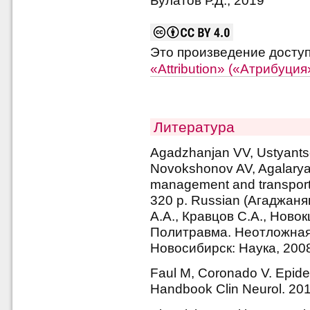
Булатов Р.Д., 2019
Это произведение досту
«Attribution» («Атрибуци
Литература
Agadzhanjan VV, Ustyants
Novokshonov AV, Agalaryan
management and transporta
320 p. Russian (Агаджаня
А.А., Кравцов С.А., Новок
Политравма. Неотложная
Новосибирск: Наука, 2008
Faul M, Coronado V. Epidem
Handbook Clin Neurol. 201