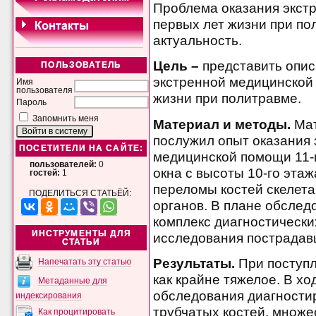
Проблема оказания экст
первых лет жизни при по
актуальность.
Цель –
представить опис
ПОЛЬЗОВАТЕЛЬ
экстренной медицинской
Имя
пользователя
жизни при политравме.
Пароль
Запомнить меня
Материал и методы.
Мат
послужил опыт оказания
ПОСЕТИТЕЛИ НА САЙТЕ:
медицинской помощи 11-
пользователей:
0
окна с высоты 10-го эт
гостей:
1
переломы костей скелета
ПОДЕЛИТЬСЯ СТАТЬЁЙ:
органов. В плане обслед
комплекс диагностически
ИНСТРУМЕНТЫ ДЛЯ
исследования пострадав
СТАТЬИ
Результаты.
При поступл
Напечатать эту статью
как крайне тяжелое. В х
Метаданные для
обследования диагности
индексирования
трубчатых костей, множ
Как процитировать