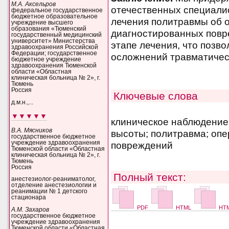
М.А. Аксельров
отечественных специалис
федеральное государственное
бюджетное образовательное
лечения политравмы об 
учреждение высшего
образования «Тюменский
диагностированных повр
государственный медицинский
университет» Министерства
этапе лечения, что позв
здравоохранения Российской
Федерации; государственное
осложнений травматичес
бюджетное учреждение
здравоохранения Тюменской
области «Областная
клиническая больница № 2», г.
Тюмень
Россия
Ключевые слова
д.м.н.,...
▼▼▼▼▼
клиническое наблюдение;
В.А. Мясников
высоты; политравма; оп
государственное бюджетное
учреждение здравоохранения
повреждений
Тюменской области «Областная
клиническая больница № 2», г.
Тюмень
Россия
Полный текст:
анестезиолог-реаниматолог,
отделение анестезиологии и
реанимации № 1 детского
стационара
PDF
HTML
HTM
А.М. Захаров
государственное бюджетное
учреждение здравоохранения
Тюменской области «Областная