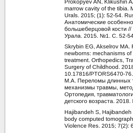
Prokopyev AN, Klikushin AA
marrow cavity of the tibia.
Urals. 2015; (1): 52-54. 
Анатомические особенно
большеберцовой кости //
Урала. 2015. №1. С. 52-54
Skrybin EG, Akselrov MA. F
newborns: mechanisms of 
treatment. Orthopedics, T
Surgery of Childhood. 2018;
10.17816/PTORS6470-76. 
М.А. Переломы длинных 
механизмы травмы, метод
Ортопедия, травматологи
детского возраста. 2018. 
Hajibandeh S, Hajibandeh S
body computed tomography o
Violence Res. 2015; 7(2): 6