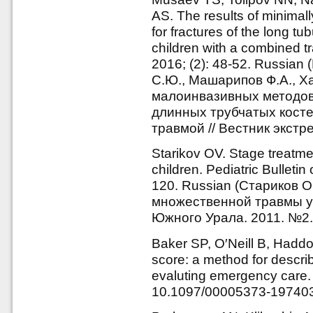
AS. The results of minimal
for fractures of the long tu
children with a combined 
2016; (2): 48-52. Russian
С.Ю., Машарипов Ф.А., Х
малоинвазивных методов
длинных трубчатых косте
травмой // Вестник экстр
Starikov OV. Stage treatmen
children. Pediatric Bulletin
120. Russian (Стариков 
множественной травмы у 
Южного Урала. 2011. №2.
Baker SP, O′Neill В, Haddo
score: a method for describ
evaluting emergency care. 
10.1097/00005373-19740