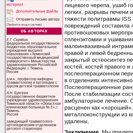
лицевого черепа, ушиб го
материал
легких, разрывы печени 
Дополнительные файлы
тяжести политравмы ISS
Отправить письмо автору
повреждений составила 
(Требуется вход в систему)
ОБ АВТОРАХ
противошоковых меропри
спленэктомии и ушивани
Е.Г. Скрябин
федеральное государственное
малоинвазивный интрам
бюджетное образовательное
учреждение высшего
правой и левой бедренн
образования «Тюменский
государственный медицинский
закрытый остеосинтез п
университет» Министерства
здравоохранения Российской
костей, костей правого и
Федерации, г. Тюмень
Россия
послеоперационном пери
д.м.н., профессор кафедры
в отделениях интенсивно
травматологии и ортопедии с
Послеоперационные ран
курсом детской травматологии
После стабилизации сос
А.Н. Буксеев
государственное бюджетное
амбулаторное лечение. 
учреждение здравоохранения
Тюменской области «Областная
расценен как «хороший».
клиническая больница № 2», г.
Тюмень
металлоконструкции из к
Россия
удалены.
заведующий травматолого-
ортопедическим отделением
детского стационара
Заключение.
Мы придерж