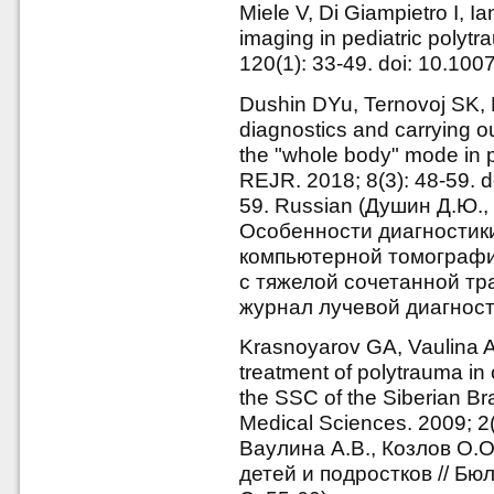
Miele V, Di Giampietro I, Ia
imaging in pediatric poly
120(1): 33-49. doi: 10.10
Dushin DYu, Ternovoj SK, 
diagnostics and carrying o
the "whole body" mode in 
REJR. 2018; 8(3): 48-59. 
59. Russian (Душин Д.Ю.,
Особенности диагностик
компьютерной томографи
с тяжелой сочетанной тр
журнал лучевой диагности
Krasnoyarov GA, Vaulina A
treatment of polytrauma in 
the SSC of the Siberian B
Medical Sciences. 2009; 2
Ваулина А.В., Козлов О.
детей и подростков // Б