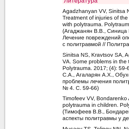
Литература
Agadzhanyan VV, Sinitsa 
Treatment of injuries of th
with polytrauma. Polytraum
(Агаджанян В.В., Синица 
Лечение повреждений оп
с политравмой // Политра
Sinitsa NS, Kravtsov SA,
VA. Some problems in the t
Polytrauma. 2017; (4): 59
С.А., Агаларян А.Х., Обу
проблемы лечения политр
№ 4. С. 59-66)
Timofeev VV, Bondarenko A
polytrauma in children. Pol
(Тимофеев В.В., Бондаре
аспекты политравмы у дет
Musaev TS, Tolipov NN, N