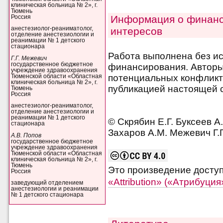
клиническая больница № 2», г.
Тюмень
Информация о финанс
Россия
интересов
анестезиолог-реаниматолог,
отделение анестезиологии и
реанимации № 1 детского
стационара
Работа выполнена без и
Г.Г. Межевич
государственное бюджетное
финансирования. Авторы 
учреждение здравоохранения
потенциальных конфликт
Тюменской области «Областная
клиническая больница № 2», г.
публикацией настоящей с
Тюмень
Россия
анестезиолог-реаниматолог,
отделение анестезиологии и
реанимации № 1 детского
© Скрябин Е.Г. Буксеев А
стационара
Захаров А.М. Межевич Г.Г
А.В. Попов
государственное бюджетное
учреждение здравоохранения
Тюменской области «Областная
клиническая больница № 2», г.
Тюмень
Это произведение досту
Россия
«Attribution» («Атрибуци
заведующий отделением
анестезиологии и реанимации
№ 1 детского стационара