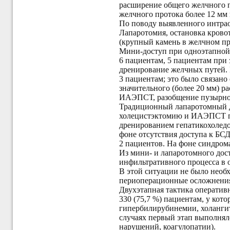
расширение общего желчного п
желчного протока более 12 мм
По поводу выявленного интра
Лапаротомия, остановка кров
(крупный камень в желчном про
Мини-доступ при одноэтапной
6 пациентам, 5 пациентам пр
дренирование желчных путей.
3 пациентам; это было связан
значительного (более 20 мм) р
ИАЭПСТ, разобщение пузырно-х
Традиционный лапаротомный до
холецистэктомию и ИАЭПСТ п
дренированием гепатикохоледо
фоне отсутствия доступа к БС
2 пациентов. На фоне синдро
Из мини- и лапаротомного до
инфильтративного процесса в 
В этой ситуации не было необ
периоперационные осложнени
Двухэтапная тактика оператив
330 (75,7 %) пациентам, у кот
гипербилирубинемии, холангита
случаях первый этап выполнял
нарушений, коагулопатии).