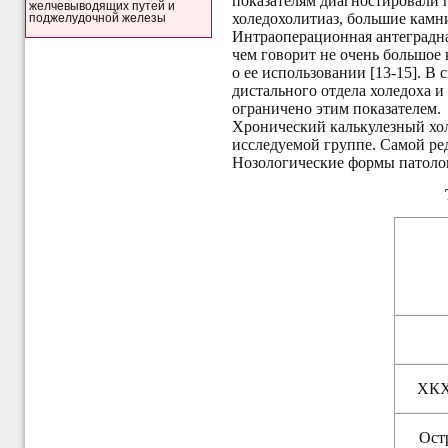
показателям диагностировали 
желчевыводящих путей и
холедохолитиаз, большие камни
поджелудочной железы
Интраоперационная антеградн
чем говорит не очень большое
о ее использовании [13-15]. В
дистального отдела холедоха 
ограничено этим показателем.
Хронический калькулезный хол
исследуемой группе. Самой ре
Нозологические формы патоло
ХКХ
Ост