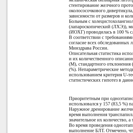
стентирование желчного прот
околососочкового дивертикула
зависимости от размеров и кол
Больным с холецистохолангиол
(лапароскопический (ЛХЭ)), м
(ИОХГ) проводилась в 100 % с
В соответствии с требованиям
согласие всех обследованных
Минздрава России.
Описательная статистика испол
и их количественного описани
(М), стандартного отклонения 
(%). Непараметрические метод
использованием критерия U-те
статистических гипотез в данн
Приоритетным при одноэтапной
использовался у 157 (83,5 %)
Наружное дренирование желчно
время выполнения транспапилл
значительное их количество, 
Во время проведения одноэтап
выполнение БЛТ. Отмечено, чт