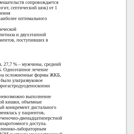
вмешательств сопровождается
гит, септический шок) от 1
чения
 наиболее оптимального
пической
литиаза и двухэтапной
иентов, поступивших в
ы, 27,7 % – мужчины, средний
Б. Одноэтапное лечение
х на осложненные формы ЖКБ,
было ультразвуковое
иброгастродуоденоскопии
о невозможно выполнение
ной кишки, объемные
ый конкремент дистального
менялась у пациентов,
еченочно-двенадцатиперстной
апаротомного доступа.
 клинико-лабораторным