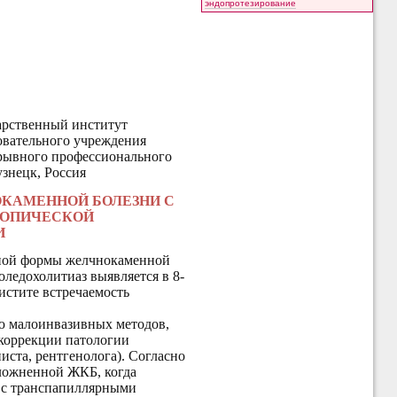
эндопротезирование
арственный институт
овательного учреждения
ерывного профессионального
узнецк, Россия
КАМЕННОЙ БОЛЕЗНИ С
КОПИЧЕСКОЙ
И
нной формы желчнокаменной
оледохолитиаз выявляется в 8-
истите встречаемость
ю малоинвазивных методов,
 коррекции патологии
иста, рентгенолога). Согласно
сложненной ЖКБ, когда
 с транспапиллярными