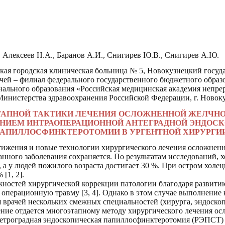
Алексеев Н.А., Баранов А.И., Снигирев Ю.В., Снигирев А.Ю.
ая городская клиническая больница № 5,
Новокузнецкий госуд
чей – филиал федерального государственного бюджетного образ
нального образования «Российская медицинская академия непр
Министерства здравоохранения Российской Федерации,
г. Новок
АПНОЙ ТАКТИКИ ЛЕЧЕНИЯ ОСЛОЖНЕННОЙ ЖЕЛЧНО
НИЕМ ИНТРАОПЕРАЦИОННОЙ АНТЕГРАДНОЙ ЭНДОС
АПИЛЛОСФИНКТЕРОТОМИИ В УРГЕНТНОЙ ХИРУРГИ
стижения и новые технологии хирургического лечения осложне
анного заболевания сохраняется. По результатам исследований, х
 а у людей пожилого возраста достигает 30 %. При остром холец
[1, 2].
ностей хирургической коррекции патологии благодаря развити
 операционную травму
[3, 4]. Однако в этом случае выполнение
 врачей нескольких смежных специальностей (хирурга, эндоскоп
ние отдается многоэтапному методу хирургического лечения о
ретроградная эндоскопическая папиллосфинктеротомия (РЭПСТ)