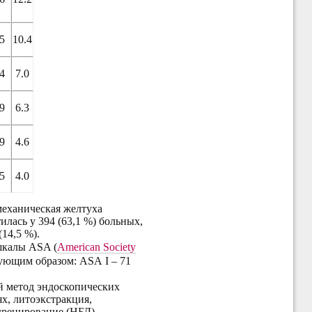
5
10.4
4
7.0
9
6.3
9
4.6
5
4.0
механическая желтуха
илась у 394 (63,1 %) больных,
(14,5 %).
шкалы ASA (
American Society
дующим образом: ASA I – 71
 метод эндоскопических
х, литоэкстракция,
дренирование (НБД),