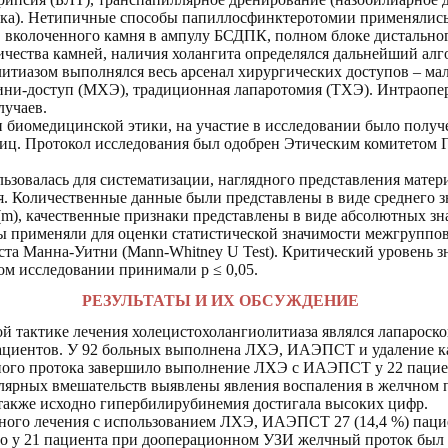
ока). Нетипичные способы папиллосфинктеротомии применялис
, вколоченного камня в ампулу БСДПК, полном блоке дистальног
ичества камней, наличия холангита определялся дальнейший алг
итиазом выполнялся весь арсенал хирургических доступов – м
ини-доступ (МХЭ), традиционная лапаротомия (ТХЭ). Интраопе
лучаев.
и биомедицинской этики, на участие в исследовании было полу
 лиц. Протокол исследования был одобрен Этическим комитет
ьзовалась для систематизации, наглядного представления матер
я. Количественные данные были представлены в виде среднего 
(m), качественные признаки представлены в виде абсолютных зн
ы применяли для оценки статистической
значимости межгруппов
ста Манна-Уитни (
Mann-Whitney U Test).
Критический уровень з
ом исследовании принимали р ≤ 0,05.
РЕЗУЛЬТАТЫ И ИХ ОБСУЖДЕНИЕ
 тактике лечения холецистохолангиолитиаза являлся лапароско
 пациентов. У 92 больных выполнена ЛХЭ, ИАЭПСТ и удаление к
го протока завершило выполнение ЛХЭ с ИАЭПСТ у 22 пациенто
ярных вмешательств выявлены явления воспаления в желчном п
а также исходно гипербилирубинемия достигала высоких цифр.
ного лечения с использованием ЛХЭ, ИАЭПСТ 27 (14,4 %) паци
о у 21 пациента при дооперационном УЗИ желчный проток был 