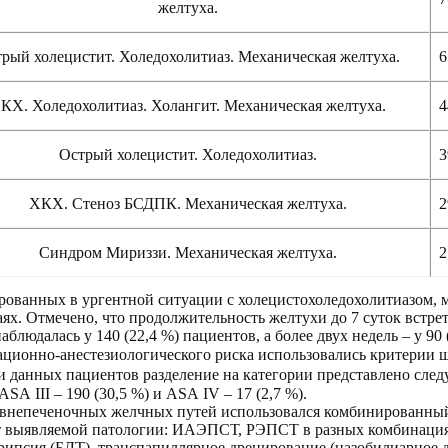
желтуха.
рый холецистит. Холедохолитиаз. Механическая желтуха.
6
КХ. Холедохолитиаз. Холангит. Механическая желтуха.
4
Острый холецистит. Холедохолитиаз.
3
ХКХ. Стеноз БСДПК. Механическая желтуха.
2
Синдром Мириззи. Механическая желтуха.
2
рованных в ургентной ситуации с холецистохоледохолитиазом, 
аях. Отмечено, что продолжительность желтухи до 7 суток встрет
аблюдалась у 140 (22,4 %) пациентов, а более двух недель – у 90 
ационно-анестезиологического риска использовались критерии 
ди данных пациентов разделение на категории представлено сле
 ASA III – 190 (30,5 %) и ASA IV – 17 (2,7 %).
 внепеченочных желчных путей использовался комбинированный
от выявляемой патологии: ИАЭПСТ, РЭПСТ в разных комбинация
рипсия (БЛТ), транспапиллярное дренирование (назобилиарное 