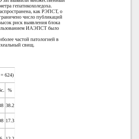
ым УЗИ выявили множественный
метра гепатикохоледоха.
аспространена, как РЭПСТ, о
ограничено число публикаций
 высок риск выявления блока
спользованием ИАЭПСТ было
иболее частой патологией в
охеальный свищ.
 = 624)
с.
%
38
38.2
08
17.3
6
12.2