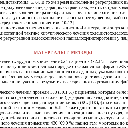
лецистэктомия [5, 6]. В то же время выполнение ретроградных 
етродуоденальная перфорация, острый панкреатит, острый холан
ачительное количество разнообразных вариантов оперативного ле
но- и двухэтапное), до конца не выяснены преимущества, выбор
о среди экстренных пациентов [10-12].
тивность выполнения интраоперационной антеградной эндоско
ноэтапной тактике хирургического лечения холецистохоледохо
м ретроградной эндоскопической папиллосфинктеротомии у пац
МАТЕРИАЛЫ И МЕТОДЫ
роведено хирургическое лечение 624 пациентов (72,3 % – женщин
торые поступили в экстренном порядке с осложненной формой ЖК
полнялось на основании как клинических данных, указывающи
ания. Основным методом диагностики холецистохоледохолитиаза 
итывали полученные результаты исследования по результатам ф
еского лечения провели 188 (30,1 %) пациентам, которым был
й из-за органической патологии (деформация двенадцатиперст
шого сосочка двенадцатиперстной кишки (БСДПК), фиксированн
денной резекции желудка по Б-II. Также одноэтапная тактика при
ово-воспалительные изменения в проекции желчного пузыря, п
е данной категории пациентов проводили из мини-доступа или л
ного лечения применяли 436 (69,9 %) пациентам, у которых по