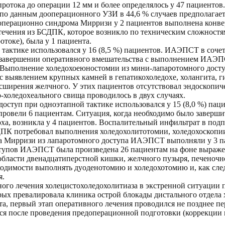
ротока до операции 12 мм и более определялось у 47 пациентов.
 по данным дооперационного УЗИ в 44,6 % случаев предполагае
операционно синдрома Мирризи у 2 пациентов выполнена конве
отечения из БСДПК, которое возникло по техническим сложно
токе), была у 1 пациента.
 тактике использовался у 16 (8,5 %) пациентов. ИАЭПСТ в соч
и завершении оперативного вмешательства с выполнением ИАЭ
 Выполнение холедохоеюностомии из мини-лапаротомного досту
о с выявлением крупных камней в гепатикохоледохе, холангита,
асширения желчного.
У этих пациентов отсутствовал эндоскопич
оледохеального свища проводилось в двух случаях.
ступ при одноэтапной тактике использовался у 15 (8,0 %) пац
ровели 6 пациентам. Ситуация, когда необходимо было заве
ха, возникла у 4 пациентов. Воспалительный инфильтрат в под
ДПК потребовал выполнения холедохолитотомии, холедохоскопи
ма Мирризи из лапаротомного доступа ИАЭПСТ выполняли у 3 п
ступов ИАЭПСТ была произведена 26 пациентам на фоне выраже
области двенадцатиперстной кишки, желчного пузыря, печеночн
ходимости выполнять дуоденотомию и холедохотомию и, как сле
я.
ного лечения холецистохоледохолитиаза в экстренной ситуации 
орых превалировала клиника острой блокады дистального отдела
, первый этап оперативного лечения проводился не позднее пер
ся после проведения предоперационной подготовки (коррекции