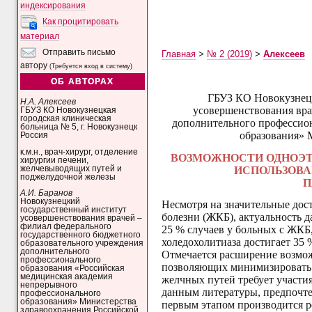
индексирования
Как процитировать
материал
Отправить письмо
Главная
>
№ 2 (2019)
>
Алексеев
автору
(Требуется вход в систему)
ОБ АВТОРАХ
ГБУЗ КО Новокузнецк
Н.А. Алексеев
усовершенствования вра
ГБУЗ КО Новокузнецкая
городская клиническая
дополнительного профессио
больница № 5, г. Новокузнецк
образования» 
Россия
к.м.н., врач-хирург, отделение
ВОЗМОЖНОСТИ ОДНОЭТ
хирургии печени,
желчевыводящих путей и
ИСПОЛЬЗОВА
поджелудочной железы
П
А.И. Баранов
Новокузнецкий
Несмотря на значительные до
государственный институт
болезни (ЖКБ), актуальность д
усовершенствования врачей –
филиал федерального
25 % случаев у больных с ЖКБ,
государственного бюджетного
холедохолитиаза достигает 35 % 
образовательного учреждения
дополнительного
Отмечается расширение возмож
профессионального
позволяющих минимизировать
образования «Российская
медицинская академия
желчных путей требует участия
непрерывного
данным литературы,
предпочте
профессионального
образования» Министерства
первым этапом производится 
здравоохранения Российской