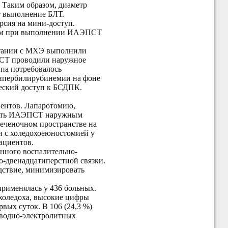
 Таким образом, диаметр
т выполнение БЛТ.
рсия на мини-доступ.
стям при выполнении ИАЭПСТ
етании с МХЭ выполнили
ПСТ проводили наружное
па потребовалось
 гипербилирубинемии на фоне
еский доступ к БСДПК.
иентов. Лапаротомию,
ршить ИАЭПСТ наружным
печеночном пространстве на
и с холедохоеюностомией у
ациентов.
нного воспалительно-
о-двенадцатиперстной связки.
дствие, минимизировать
применялась у 436 больных.
 холедоха, высокие цифры
вых суток. В 106 (24,3 %)
 водно-электролитных