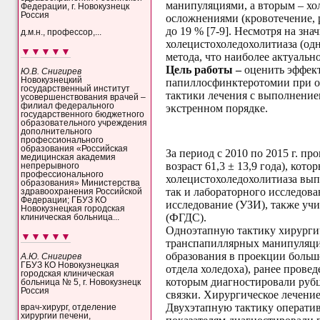
манипуляциями, а вторым – хо
Федерации, г. Новокузнецк
Россия
осложнениями (кровотечение, р
до 19 % [7-9]. Несмотря на зн
д.м.н., профессор,...
холецистохоледохолитиаза (од
▼▼▼▼▼
метода, что наиболее актуальн
Цель работы –
оценить эффек
Ю.В. Снигирев
Новокузнецкий
папиллосфинктеротомии при од
государственный институт
тактики лечения с выполнение
усовершенствования врачей –
филиал федерального
экстренном порядке.
государственного бюджетного
образовательного учреждения
дополнительного
профессионального
образования «Российская
За период с 2010 по 2015 г. п
медицинская академия
возраст 61,3 ± 13,9 года), ко
непрерывного
профессионального
холецистохоледохолитиаза вы
образования» Министерства
так и лабораторного исследов
здравоохранения Российской
Федерации; ГБУЗ КО
исследование (УЗИ), также уч
Новокузнецкая городская
(ФГДС).
клиническая больница...
Одноэтапную тактику хирургич
▼▼▼▼▼
транспапиллярных манипуляци
образования в проекции боль
А.Ю. Снигирев
ГБУЗ КО Новокузнецкая
отдела холедоха), ранее прове
городская клиническая
которым диагностировали рубц
больница № 5, г. Новокузнецк
Россия
связки. Хирургическое лечени
Двухэтапную тактику оператив
врач-хирург, отделение
хирургии печени,