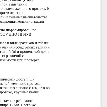
ь при выявлении
о отдела желчного протока. В
оритм лечения.
алоинвазивные вмешательства
рационная холангиография
чено информированное
ом ГБОУ ДПО НГИУВ
иала в виде графиков и таблиц
значения исследуемых величин
ачений (n) и процентной доли
ых различий с
начимости при проверке
пический доступ. Он
амней желчного протока.
в; это связано с тем, что во
ротоке, крупные камни,
ентам потребовалось
шире 12 мм. Всего же