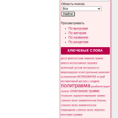
Область поиска
Просматривать
По выпускам
По авторам
По названию
По разделам
КЛЮЧЕВЫЕ СЛОВА
дети
диагностика
закрытая травма
интенсивная терапия
живота
коленный сустав
летальность
микрохирургия
огнестрельные ранения
остеосинтез
осложнения
острый
респираторный дистресс-синдром
политравма
реабилитация
сочетанная травма
сепсис
тотальное эндопротезирование
травма
спинного мозга
травматическая болезнь
спинного мозга
травматическое
черепно-
повреждение спинного мозга
мозговая травма