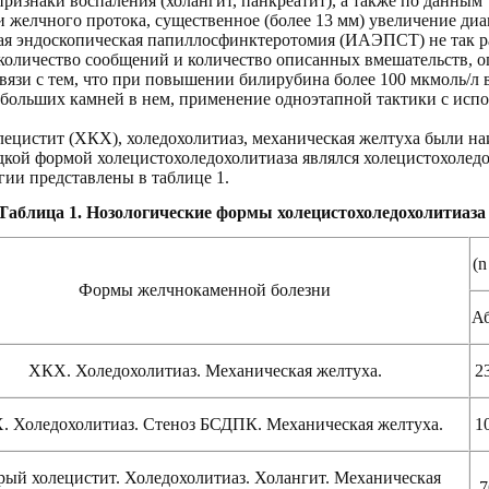
признаки воспаления (холангит, панкреатит), а также по данн
 желчного протока, существенное (более 13 мм) увеличение диа
ая эндоскопическая папиллосфинктеротомия (ИАЭПСТ) не так р
 количество сообщений и количество описанных вмешательств, 
 связи с тем, что при повышении билирубина более 100 мкмоль/л
и больших камней в нем, применение одноэтапной тактики с и
ецистит (ХКХ), холедохолитиаз, механическая желтуха были на
дкой формой холецистохоледохолитиаза являлся холецистохолед
гии
представлены в таблице 1.
Таблица 1.
Нозологические формы холецистохоледохолитиаза
(n
Формы желчнокаменной болезни
Аб
ХКХ. Холедохолитиаз. Механическая желтуха.
2
. Холедохолитиаз. Стеноз БСДПК. Механическая желтуха.
1
рый холецистит. Холедохолитиаз. Холангит. Механическая
7