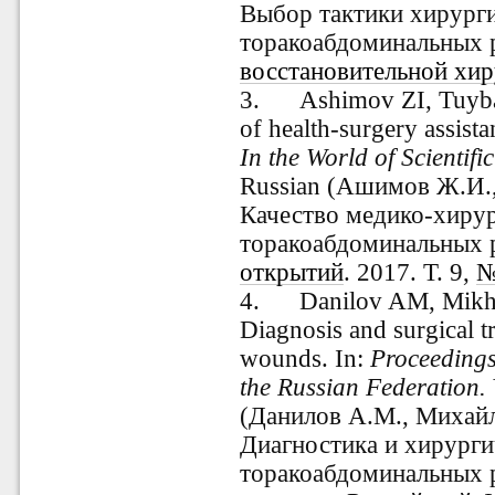
Выбор тактики хирурги
торакоабдоминальных р
восстановительной хи
3.
Ashimov ZI, Tuyb
of health-surgery assis
In the World of Scientifi
Russian (Ашимов Ж.И.,
Качество медико-хиру
торакоабдоминальных р
открытий
. 2017. Т. 9,
№
4.
Danilov AM, Mikh
Diagnosis and surgical 
wounds. In:
Proceedings
the Russian Federation.
(Данилов А.М., Михайл
Диагностика и хирурги
торакоабдоминальных р