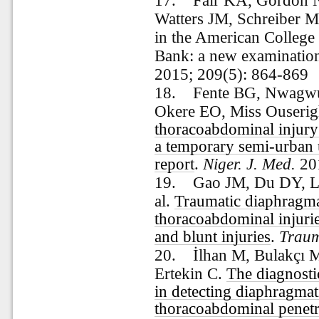
17.
Fair KA, Gordon 
Watters JM, Schreiber M
in the American College
Bank: a new examination
2015; 209(5): 864-869
18.
Fente BG, Nwagwu
Okere EO, Miss Ouseri
thoracoabdominal injury
a temporary semi-urban u
report
.
Niger. J. Med.
201
19.
Gao JM, Du DY, Li
al.
Traumatic diaphragma
thoracoabdominal injurie
and blunt injuries
.
Traum
20.
İlhan M, Bulakçı 
Ertekin C.
The diagnost
in detecting diaphragmat
thoracoabdominal penetr