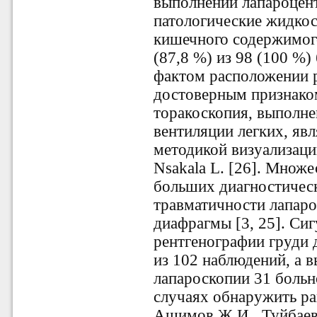
выполнении лапароцен
патологические жидкос
кишечного содержимог
(87,8 %) из 98 (100 %)
фактом расположении р
достоверным признако
торакоскопия, выполне
вентиляции легких, яв
методикой визуализац
Nsakala L. [26]. Множе
больших диагностичес
травматичности лапаро
диафрагмы [3, 25]. Сиг
рентгенографии груди 
из 102 наблюдений, а 
лапароскопии 31 больн
случаях обнаружить р
Ашимов Ж.И., Туйбаев Э