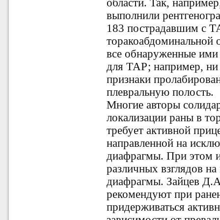
области. Так, например
выполнили рентгеногра
183 пострадавшим с Т
торакоабдоминальной о
все обнаруженные ими
для ТАР; например, ни
признаки пролабирова
плевральную полость.
Многие авторы солидар
локализации раны в то
требует активной приц
направленной на исклю
диафрагмы. При этом 
различных взглядов на
диафрагмы. Зайцев Д.А
рекомендуют при ранен
придерживаться активн
зависимости от прева