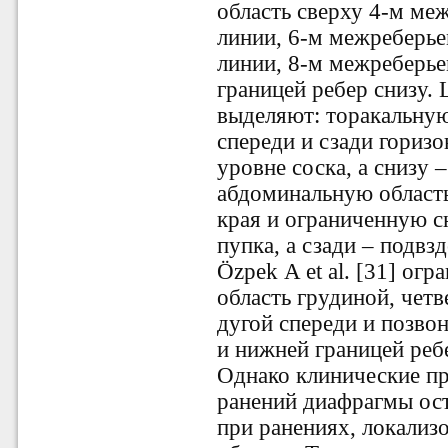
область сверху 4-м ме
линии, 6-м межреберь
линии, 8-м межреберье
границей ребер снизу. L
выделяют: торакальную
спереди и сзади гориз
уровне соска, а снизу 
абдоминальную область
края и ограниченную с
пупка, а сзади – подв
Özpek A et al. [31] о
область грудиной, чет
дугой спереди и позво
и нижней границей реб
Однако клинические пр
ранений диафрагмы ос
при ранениях, локализ