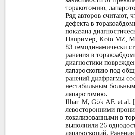
торакотомию, лапарото
Ряд авторов считают, ч
дефекта в торакоабдо
показана диагностическ
Например, Koto MZ, Mosa
83 гемодинамически с
ранения в торакоабдом
диагностики поврежде
лапароскопию под обще
ранений диафрагмы со
нестабильным больным
лапаротомию.
Ilhan M, Gök AF. et al.
левосторонними прон
локализованными в то
выполнили 26 однодос
лапароскопий. Ранени