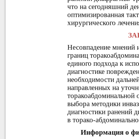
что на сегодняшний де
оптимизированная такт
хирургического лечени
ЗА
Несовпадение мнений и
границ торакоабдомина
единого подхода к исп
диагностике поврежде
необходимости дальне
направленных на уточн
торакоабдоминальной о
выбора методики инва
диагностики ранений 
в торако-абдоминально
Информация о фи