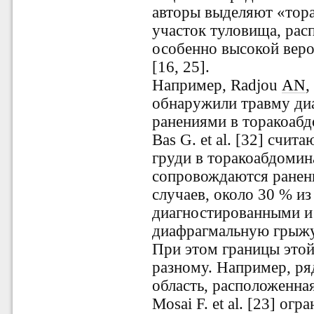
авторы выделяют «тор
участок туловища, рас
особенно высокой вер
[
16, 25
].
Например, Radjou
AN
,
обнаружили травму ди
ранениями в торакоабд
Bas G. et al. [32] счи
груди в торакоабдомин
сопровождаются ранен
случаев, около 30 % и
диагностированными и 
диафрагмальную грыжу
При этом границы этой
разному. Например, ряд
область, расположенная
Mosai F. et al. [23] о