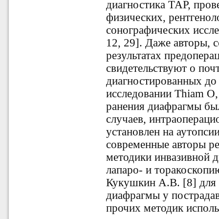
диагностика ТАР, пров
физических, рентгенол
сонографических иссле
12, 29]. Даже авторы
результатах предопера
свидетельствуют о поч
диагностированных до 
исследовании Thiam O, K
ранения диафрагмы бы
случаев, интраопераци
установлен на аутопсии
современные авторы ре
методики инвазивной д
лапаро- и торакоскопию
Кукушкин А.В. [8] для
диафрагмы у пострадав
прочих методик исполь