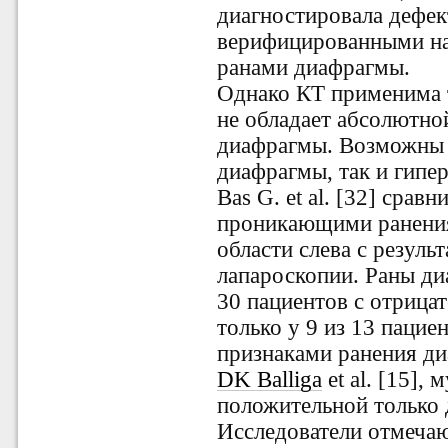
диагностировала дефек
верифицированными на
ранами диафрагмы.
Однако КТ применима 
не обладает абсолютно
диафрагмы. Возможны 
диафрагмы, так и гипе
Bas G. et al. [32] срав
проникающими ранения
области слева с резуль
лапароскопии. Раны д
30 пациентов с отрица
только у 9 из 13 пацие
признаками ранения д
DK Balliga
et al. [15],
положительной только 
Исследователи отмечаю