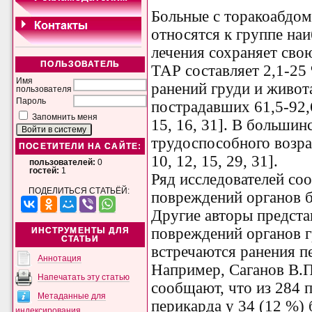
Больные с торакоабдо
относятся к группе на
лечения сохраняет свою
ПОЛЬЗОВАТЕЛЬ
ТАР составляет 2,1-2
Имя
ранений груди и живота 
пользователя
Пароль
пострадавших 61,5-92,
Запомнить меня
15, 16, 31]. В большин
трудоспособного возрас
ПОСЕТИТЕЛИ НА САЙТЕ:
10, 12, 15, 29, 31].
пользователей:
0
гостей:
1
Ряд исследователей со
ПОДЕЛИТЬСЯ СТАТЬЁЙ:
повреждений органов б
Другие авторы предста
повреждений органов г
ИНСТРУМЕНТЫ ДЛЯ
СТАТЬИ
встречаются ранения пе
Аннотация
Например, Саганов В.П.
Напечатать эту статью
сообщают, что из 284 
Метаданные для
перикарда у 34 (12 %)
индексирования