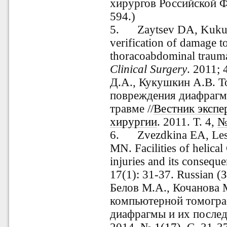
хирургов Российской Ф
594.)
5.
Zaytsev DA, Kuku
verification of damage t
thoracoabdominal traum
Clinical Surgery
. 2011; 
Д.А., Кукушкин А.В. Т
повреждения диафрагм
травме //
Вестник экспе
хирургии
. 2011. Т. 4,
№
6.
Zvezdkina EA, Le
MN. Facilities of helica
injuries and its consequ
17(1): 31-37. Russian (
Белов М.А., Кочанова
компьютерной томогра
диафрагмы и их послед