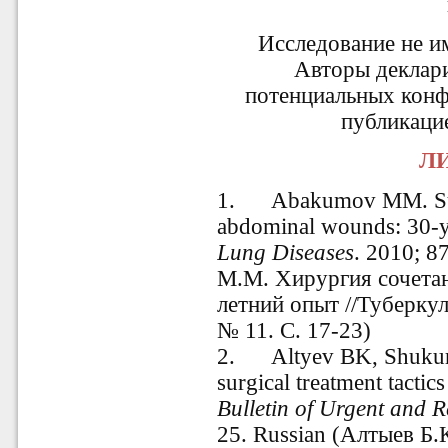
Исследование не и
Авторы деклар
потенциальных конф
публикацие
ЛИ
1.
Abakumov MM. Sur
abdominal wounds: 30-y
Lung Diseases
. 2010; 8
М.М. Хирургия сочетан
летний опыт //Туберкуле
№ 11. С. 17-23)
2.
Altyev BK, Shuku
surgical treatment tactic
Bulletin of Urgent and 
25. Russian (Алтыев Б.