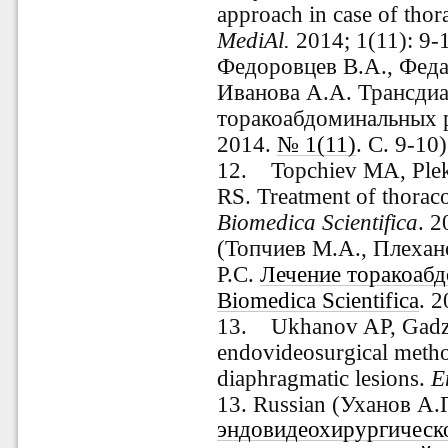
approach in case of th
MediAl.
2014; 1(11): 9-
Федоровцев В.А., Феда
Иванова А.А. Трансди
торакоабдоминальных р
2014.
№ 1(11)
. С. 9-10)
12.
Topchiev MA, Ple
RS. Treatment of thora
Biomedica Scientifica
. 2
(Топчиев М.А., Плехан
Р.С.
Лечение торакоаб
Biomedica Scientifica
. 
13.
Ukhanov AP, Gadzh
endovideosurgical metho
diaphragmatic lesions.
E
13. Russian (Уханов А
эндовидеохирургическо