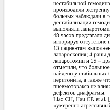
нестабильной гемодин
производили экстренн
больных наблюдали в т
дестабилизации гемоди
выполняли лапаротоми
48 часов предлагали д
игнорируя отсутствие 
13 пациентам выполнен
лапароскопия; 4 раны
лапаротомии и 15 – пр
отметили, что большое
найдено у стабильных 
перитонита, а также чт
пневмоторакса не влия
дефектов диафрагмы.
Liao CH, Hsu CP. et al.
«умеренно агрессивный