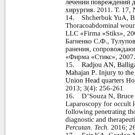
лечении повреждений 
хирургия
. 2011. Т. 17,
14.
Shcherbuk YuA, B
Thoracoabdominal wound
LLC «Firma «Stiks», 20
Багненко С.Ф., Тулупо
ранения, сопровожда
«Фирма «Стикс», 2007. 
15.
Radjou AN
,
Balli
Mahajan P
.
Injury to th
Union Head quarters Hos
2013; 3(4): 256-261
16.
D’Souza N, Bruce 
Laparoscopy for occult l
following penetrating t
diagnostic and therapeut
Percutan. Tech.
2016; 26