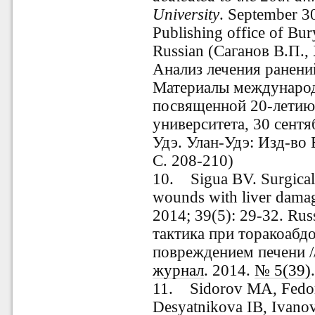
University
. September 3
Publishing office of Bur
Russian (Саганов В.П.,
Анализ лечения ранений
Материалы международ
посвященной 20-летию 
университета, 30 сентяб
Удэ. Улан-Удэ: Изд-во 
С. 208-210)
10.
Sigua BV. Surgical
wounds with liver dama
2014; 39(5): 29-32. Ru
тактика при торакоабд
повреждением печени /
журнал
. 2014.
№ 5(39)
11.
Sidorov MA, Fedo
Desyatnikova IB, Ivano