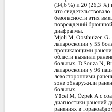
(34,6 %) и 20 (26,3 %)
что свидетельствовало
безопасности этих вме
повреждений брюшной 
диафрагмы.
Mjoli M
,
Oosthuizen G
.
лапароскопии у 55 бол
проникающими ранения
области выявили р
анен
больных. D'Souza N, Bru
лапароскопии у 96 па
левосторонними ранен
зоне обнаружили ранен
больных.
Yücel M, Özpek A с соа
диагностики ранений 
ранениях в торакоабдо