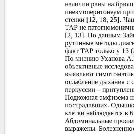
наличии раны на брюшн
пневмоперитонеум при
стенки
[
12, 18, 25
]
. Ча
ТАР не патогномоничн
[2, 13]. По данным Зай
рутинные методы диагн
факт ТАР только у 13 (
По мнению Уханова А.П
объективные исследова
выявляют симптоматик
ослабление дыхания с 
перкуссии – притуплен
Подкожная эмфизема н
пострадавших. Одышка
клетки наблюдается в 6
Абдоминальные проявл
выражены. Болезненнос