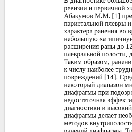
В диагностике большое
ревизии и первичной х
Абакумов М.М. [1] пре
париетальной плевры и
характера ранения во 
небольшую «атипичную
расширения раны до 1
плевральной полости, 
Таким образом, ранен
к числу наиболее труд
повреждений [14]. Сре
некоторый диапазон мн
диафрагмы при подозр
недостаточная эффект
диагностики и высокий
диафрагмы делает нео
методов внутриполостн
ранений диафрагмы. Тр