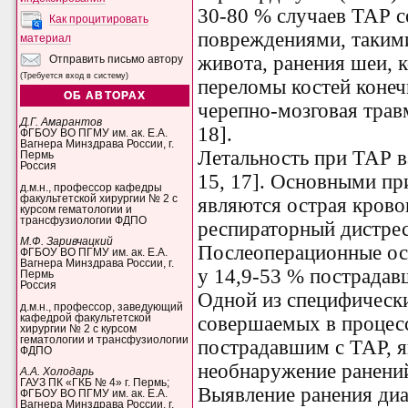
30-80 % случаев ТАР с
Как процитировать
повреждениями, такими
материал
живота, ранения шеи, к
Отправить письмо автору
(Требуется вход в систему)
переломы костей конеч
ОБ АВТОРАХ
черепно-мозговая травм
Д.Г. Амарантов
18].
ФГБОУ ВО ПГМУ им. ак. Е.А.
Вагнера Минздрава России, г.
Летальность при ТАР ва
Пермь
Россия
15, 17]. Основными п
д.м.н., профессор кафедры
факультетской хирургии № 2 с
являются острая крово
курсом гематологии и
трансфузиологии ФДПО
респираторный дистрес
М.Ф. Заривчацкий
Послеоперационные ос
ФГБОУ ВО ПГМУ им. ак. Е.А.
Вагнера Минздрава России, г.
у 14,9-53 % пострадавш
Пермь
Россия
Одной из специфическ
д.м.н., профессор, заведующий
кафедрой факультетской
совершаемых в процес
хирургии № 2 с курсом
гематологии и трансфузиологии
пострадавшим с ТАР, 
ФДПО
необнаружение ранений
А.А. Холодарь
ГАУЗ ПК «ГКБ № 4» г. Пермь;
Выявление ранения диа
ФГБОУ ВО ПГМУ им. ак. Е.А.
Вагнера Минздрава России, г.