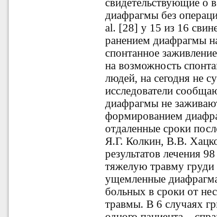
свидетельствующие о 
диафрагмы без операции
al. [28] у 15 из 16 св
ранением диафрагмы на
спонтанное заживлени
на возможность спонт
людей, на сегодня не с
исследователи сообщаю
диафрагмы не заживаю
формированием диафра
отдаленные сроки посл
Я.Г. Колкин, В.В. Хацко
результатов лечения 9
тяжелую травму груди 
ущемленные диафрагма
больных в сроки от нес
травмы. В 6 случаях гр
одного пациента – спра