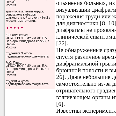
опьянения больных, их
Пермь
Россия
визуализации диафраг
врач-торакальный хирург;
соискатель кафедры
поражения груди или ж
факультетской хирургии № 2 с
курсом гематологии...
для диагностики [8, 10
▼▼▼▼▼
диафрагмы не проявля
Е.В. Колышова
клинической симптомат
ФГБОУ ВО ПГМУ им. ак. Е.А.
Вагнера Минздрава России, г.
[
22
].
Пермь
Россия
Не обнаруженные сраз
студентка 3 курса
спустя различное вре
педиатрического факультета
диафрагмальной грыжи
М.О. Гущин
ФГБОУ ВО ПГМУ им. ак. Е.А.
брюшной полости и выс
Вагнера Минздрава России, г.
Пермь
Россия
26]. Даже небольшие 
студент 4 курса
самостоятельно из-за 
педиатрического факультета
отрицательного градиен
втягивающем органы и
[6].
Известны эксперимент