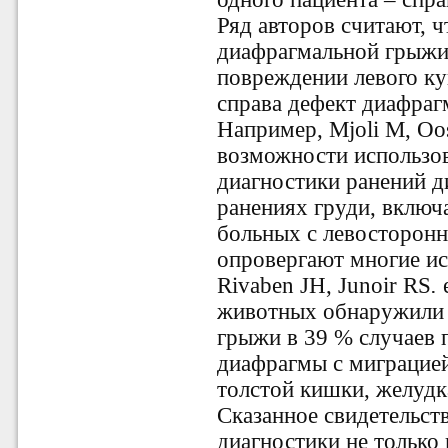
Ряд авторов считают,
диафрагмальной грыжи
повреждении левого ку
справа дефект диафраг
Например, Mjoli M, Oost
возможности использо
диагностики ранений 
ранениях груди, включа
больных с левосторонн
опровергают многие исс
Rivaben JH, Junoir RS
.
e
животных обнаружили
грыжи в 39 % случаев 
диафрагмы с миграцие
толстой кишки, желудк
Сказанное свидетельст
диагностики не только