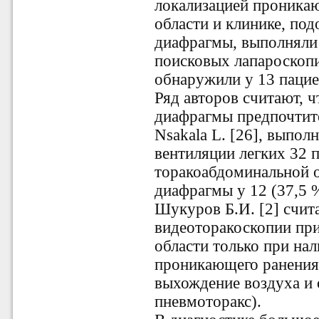
локализацией проника
области и клинике, по
диафрагмы, выполняли
поисковых лапароскоп
обнаружили у 13 пацие
Ряд авторов считают, ч
диафрагмы предпочтите
Nsakala L. [26], выпол
вентиляции легких 32 
торакоабдоминальной 
диафрагмы у 12 (37,5 %
Шукуров Б.И. [2] счи
видеоторакоскопии при
области только при на
проникающего ранения
выхождение воздуха и о
пневмоторакс).