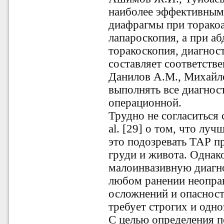
наиболее эффективным
диафрагмы при торако
лапароскопия, а при а
торакоскопия, диагнос
составляет соответстве
Данилов А.М., Михайло
выполнять все диагнос
операционной.
Трудно не согласиться
al. [29] о том, что лу
это подозревать ТАР 
груди и живота. Однак
малоинвазивную диагн
любом ранении неопра
осложнений и опасност
требует строгих и одн
С целью определения 