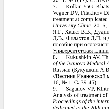
2014.
№ 1(17)
. С. 31-3
7.
Kolkin YaG, Khat
Vegner DV, Filakhtov DP
treatment at complicate
University Clinic.
2016; 
Я.Г., Хацко В.В., Дуди
Д.В., Филахтов Д.П. и
пособие при осложненн
Университетская клини
8.
Kukushkin AV. Th
of the Ivanovo Medical
Russian (Кукушкин А.В
//
Вестник Ивановской 
16,
№ 1
. С. 39-45)
9.
Saganov VP, Khit
Analysis of treatment of
Proceedings of the intern
dedicated to the 20th an