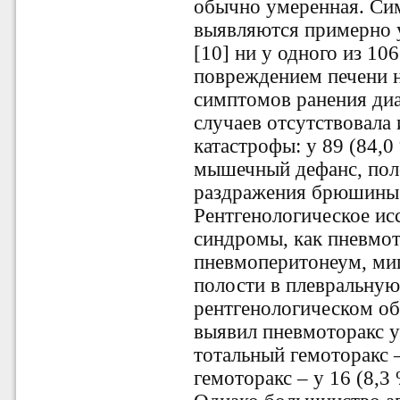
обычно умеренная. С
выявляются примерно у
[10] ни у одного из 10
повреждением печени 
симптомов ранения диа
случаев отсутствовала
катастрофы: у 89 (84,0
мышечный дефанс, по
раздражения брюшины б
Рентгенологическое ис
синдромы, как пневмот
пневмоперитонеум, ми
полости в плевральную
рентгенологическом о
выявил
пневмоторакс у
тотальный гемоторакс
гемоторакс – у 16 (8,3