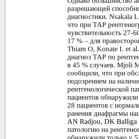
Однако большинство ав
разрешающей способно
диагностики. Nsakala L
что при ТАР рентгеног
чувствительность 27-6
17 % – для правосторо
Thiam O, Konate I. et a
диагноз ТАР по рентг
в 45 % случаев. Mjoli M,
сообщили, что при обс
подозрением на наличи
рентгенологической пат
пациентов обнаружили 
28 пациентов с нормал
ранения диафрагмы наш
AN Radjou
,
DK Balliga
патологию на рентген
обнаружили только у 5