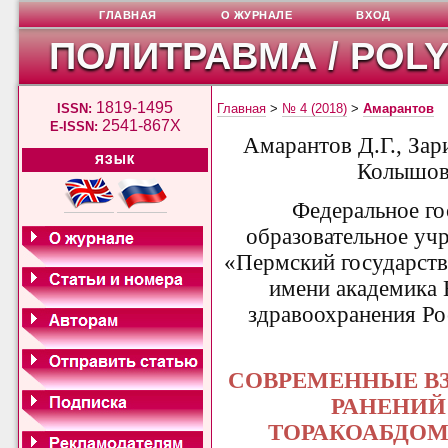
ГЛАВНАЯ
О ЖУРНАЛЕ
ВХОД
ПОЛИТРАВМА / POL
1819-1495
ISSN:
Главная
>
№ 4 (2018)
>
Амарантов
2541-867X
E-ISSN:
Амарантов Д.Г., Зар
ЯЗЫК
Колышова
Федеральное г
образовательное уч
«Пермский государст
имени академика 
здравоохранения Р
СОВРЕМЕННЫЕ В
РАНЕНИЙ
ТОРАКОАБДО