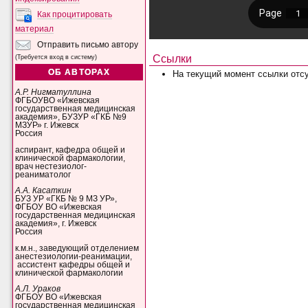
Как процитировать
материал
Отправить письмо автору
Ссылки
(Требуется вход в систему)
ОБ АВТОРАХ
На текущий момент ссылки отсу
А.Р. Нигматуллина
ФГБОУВО «Ижевская
государственная медицинская
академия», БУЗУР «ГКБ №9
МЗУР» г. Ижевск
Россия
аспирант, кафедра общей и
клинической фармакологии,
врач нестезиолог-
реаниматолог
А.А. Касаткин
БУЗ УР «ГКБ № 9 МЗ УР»,
ФГБОУ ВО «Ижевская
государственная медицинская
академия», г. Ижевск
Россия
к.м.н., заведующий отделением
анестезиологии-реанимации,
ассистент кафедры общей и
клинической фармакологии
А.Л. Ураков
ФГБОУ ВО «Ижевская
государственная медицинская