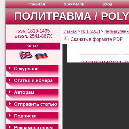
ГЛАВНАЯ
О ЖУРНАЛЕ
ВХОД
ПОЛИТРАВМА / POL
1819-1495
ISSN:
Главная
>
№ 1 (2017)
>
Нигматуллин
2541-867X
E-ISSN:
Скачать в формате PDF
ЯЗЫК