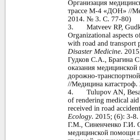
Организация медицинс
трассе М-4 «ДОН» //М
2014. № 3. С. 77-80)
3.
Matveev RP, Gudk
Organizational aspects o
with road and transport p
Disaster
Medicine
. 2015
Гудков С.А., Брагина 
оказания медицинской
дорожно-транспортной
//Медицина катастроф. 
4.
Tulupov AN, Besa
of rendering medical aid
received in road accident
Ecology
. 2015; (6): 3-8
Г.М., Синенченко Г.И.
медицинской помощи п