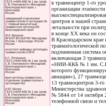
в травмоцентр 1-го ур
ГБУЗ «НИИ-ККБ № 1 им. проф.
С.В. Очаповского» Минздрава
Краснодарского края, г.
организации этапности
Краснодар
Россия
высокоспециализирова
заведующий отделением
центров в нашей стран
травматологии и ортопедии №
2, главный внештатный
летальности при политр
травматолог-ортопед МЗ
Краснодарского края
в конце ХХ века он сост
М.Л. Муханов
В Краснодарском крае 
ФГБОУ ВО КубГМУ Минздрава
России, г. Краснодар, Россия
Россия
травматологической по
ассистент кафедры ортопедии,
подчиненная система 
травматологии и ВПХ
включающая 3 травмоце
К.С. Полюшкин
ГБУЗ «НИИ-ККБ № 1 им. проф.
«НИИ-ККБ № 1 им. С.В.
С.В. Очаповского» Минздрава
Краснодарского края, г.
которого функциониру
Краснодар
Россия
авиации»), 27 травмоце
врач ортопед-травматолог,
отделение травматологии и
13 травмоцентров 3-го 
ортопедии №2
Министерства здравоох
И.Ю. Шолин
ГБУЗ «НИИ-ККБ № 1 им. проф.
№ 5844 от 14 октября 
С.В. Очаповского» Минздрава
Краснодарского края, г.
телефонной связи и те
Краснодар
Россия