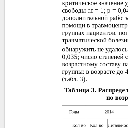
критическое значение χ
свободы df = 1; р = 0,
дополнительной работ
помощи в травмоцентра
группах пациентов, по
травматической болезн
обнаружить не удалось:
0,035; число степеней с
возрастному составу п
группы: в возрасте до 4
(табл. 3).
Таблица 3. Распреде
по воз
Годы
2014
Кол
-
во
Кол
-
во
Летальнос