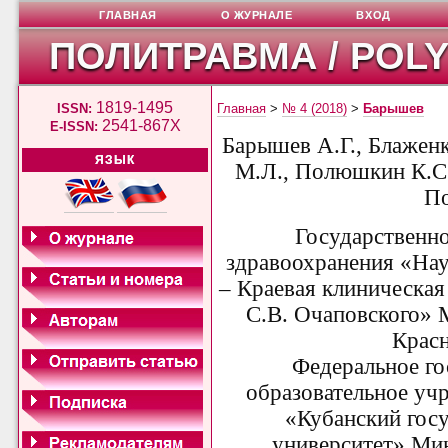
ГЛАВНАЯ
О ЖУРНАЛЕ
ВХОД
ПОЛИТРАВМА / POL
1819-1495
ISSN:
Главная
>
№ 4 (2018)
>
Барышев
2541-867X
E-ISSN:
Барышев А.Г., Блажен
ЯЗЫК
М.Л., Полюшкин К.С.
По
Государственн
здравоохранения «Нау
– Краевая клиническа
С.В. Очаповского» 
Красн
Федеральное г
образовательное уч
«Кубанский гос
университет» Ми