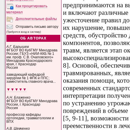
предпринимаются на в
Как процитировать
и включают различные
материал
ужесточение правил до
Дополнительные файлы
их нарушение, повыше
Отправить письмо автору
(Требуется вход в систему)
средств, обустройство
ОБ АВТОРАХ
компонентов, позволя
А.Г. Барышев
травм, является этап о
ФГБОУ ВО КубГМУ Минздрава
России; ГБУЗ «НИИ-ККБ № 1
высокоспециализирова
им. проф. С.В. Очаповского»
Минздрава Краснодарского
8]. Основой, обеспеч
края, г. Краснодар
Россия
травмированных, являе
заведующий кафедрой
хирургии № 1 ФПК и ППС;
оказания помощи, кото
заместитель главного врача...
современных стандарто
▼▼▼▼▼
интерпретации получе
А.Н. Блаженко
ФГБОУ ВО КубГМУ Минздрава
по устранению угрожа
России, г. Краснодар
Россия
повреждений в объеме 
профессор кафедры
[5, 9-11], возможност
ортопедии, травматологии и
ВПХ
преемственности в леч
А.В. Шевченко