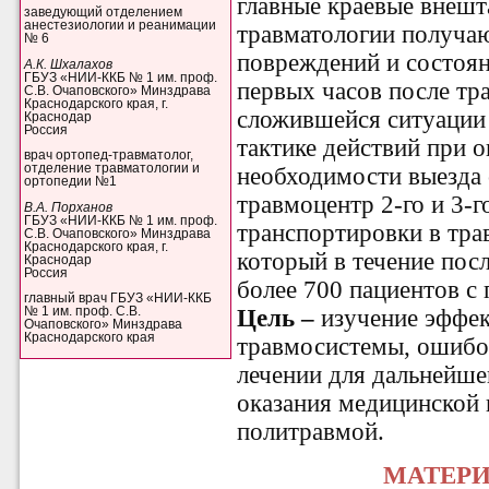
главные краевые внешт
заведующий отделением
анестезиологии и реанимации
травматологии получа
№ 6
повреждений и состоян
А.К. Шхалахов
ГБУЗ «НИИ-ККБ № 1 им. проф.
первых часов после тр
С.В. Очаповского» Минздрава
Краснодарского края, г.
сложившейся ситуации
Краснодар
Россия
тактике действий при 
врач ортопед-травматолог,
отделение травматологии и
необходимости выезда
ортопедии №1
травмоцентр 2-го и 3-
В.А. Порханов
ГБУЗ «НИИ-ККБ № 1 им. проф.
транспортировки в трав
С.В. Очаповского» Минздрава
Краснодарского края, г.
который в течение пос
Краснодар
Россия
более 700 пациентов с
главный врач ГБУЗ «НИИ-ККБ
Цель –
изучение эффе
№ 1 им. проф. С.В.
Очаповского» Минздрава
Краснодарского края
травмосистемы, ошибок
лечении для дальнейше
оказания медицинской
политравмой.
МАТЕР