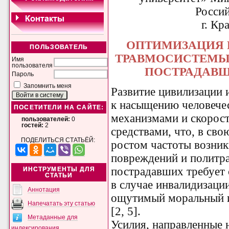
Росси
г. Кр
ОПТИМИЗАЦИЯ 
ПОЛЬЗОВАТЕЛЬ
ТРАВМОСИСТЕМЫ
Имя
пользователя
ПОСТРАДАВ
Пароль
Запомнить меня
Развитие цивилизации 
к насыщению человече
ПОСЕТИТЕЛИ НА САЙТЕ:
механизмами и скорос
пользователей:
0
гостей:
2
средствами, что, в сво
ПОДЕЛИТЬСЯ СТАТЬЁЙ:
ростом частоты возник
повреждений и политра
пострадавших требует 
ИНСТРУМЕНТЫ ДЛЯ
СТАТЬИ
в случае инвалидизации
Аннотация
ощутимый моральный и
Напечатать эту статью
[2, 5].
Метаданные для
Усилия, направленные 
индексирования