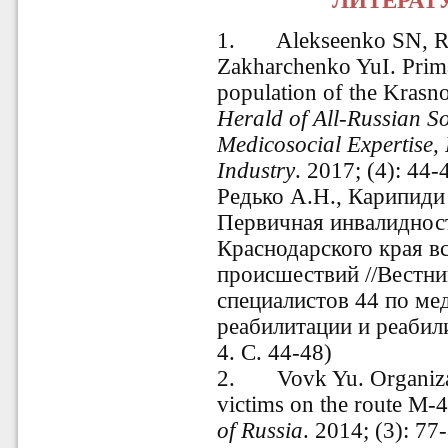
ЛИТЕРАТУ
1.
Alekseenko SN, R
Zakharchenko YuI. Primar
population of the Krasno
Herald of All-Russian So
Medicosocial Expertise, 
Industry
. 2017; (4): 44
Редько А.Н., Карипиди
Первичная инвалидност
Краснодарского края в
происшествий //Вестни
специалистов 44 по ме
реабилитации и реабил
4. С. 44-48)
2.
Vovk Yu. Organiza
victims on the route M
of Russia
. 2014; (3): 7