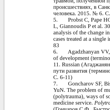
травмой, полученной 
происшествиях, в Санк
человека. 2015. № 6. С.
5.
Probst C, Pape HC
L, Giannoudis P et al. 3
analysis of the change in
cases treated at a single 
83
6.
Agadzhanyan VV, 
of development (termin
11. Russian (Агаджанян
пути развития (термино
С. 6-11)
7.
Goncharov SF, Bi
YuN. The problem of mu
(polytrauma), ways of so
medicine service.
Polyt
(Гончаров С.Ф., Быстро