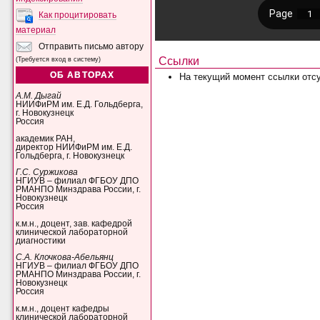
Как процитировать
материал
Отправить письмо автору
Ссылки
(Требуется вход в систему)
ОБ АВТОРАХ
На текущий момент ссылки отсу
А.М. Дыгай
НИИФиРМ им. Е.Д. Гольдберга,
г. Новокузнецк
Россия
академик РАН,
директор НИИФиРМ им. Е.Д.
Гольдберга, г. Новокузнецк
Г.С. Суржикова
НГИУВ – филиал ФГБОУ ДПО
РМАНПО Минздрава России, г.
Новокузнецк
Россия
к.м.н., доцент, зав. кафедрой
клинической лабораторной
диагностики
С.А. Клочкова-Абельянц
НГИУВ – филиал ФГБОУ ДПО
РМАНПО Минздрава России, г.
Новокузнецк
Россия
к.м.н., доцент кафедры
клинической лабораторной