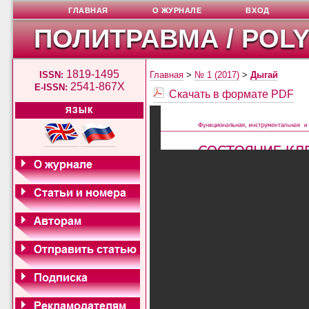
ГЛАВНАЯ
О ЖУРНАЛЕ
ВХОД
ПОЛИТРАВМА / POL
1819-1495
ISSN:
Главная
>
№ 1 (2017)
>
Дыгай
2541-867X
E-ISSN:
Скачать в формате PDF
ЯЗЫК