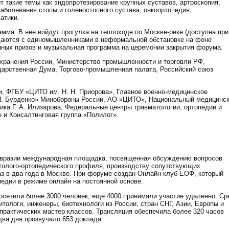
 такие темы как эндопротезирование крупных суставов, артроскопия,
аболевания стопы и голеностопного сустава, онкоортопедия,
атики.
мма. В нее войдут прогулка на теплоходе по Москве-реке (доступна при
бщаются с единомышленниками в неформальной обстановке на фоне
ных призов и музыкальная программа на церемонии закрытия форума.
ранения России, Министерство промышленности и торговли РФ,
дарственная Дума, Торгово-промышленная палата, Российский союз
, ФГБУ «ЦИТО им. Н. Н. Приорова», Главное военно-медицинское
Н. Бурденко» Минобороны России, АО «ЦИТО», Национальный медицинс
ика Г. А. Илизарова, Федеральные центры травматологии, ортопедии и
 и Консалтинговая группа «Полилог».
вразии международная площадка, посвященная обсуждению вопросов
толого-ортопедического профиля, производству сопутствующих
аз в два года в Москве. При форуме создан Онлайн-клуб ЕОФ, который
едии в режиме онлайн на постоянной основе.
осетили более 3000 человек, еще 4000 принимали участие удаленно. Ср
тологи, инженеры, биотехнологи из России, стран СНГ, Азии, Европы и
практических мастер-классов. Трансляция обеспечила более 320 часов
два дня прозвучало 653 доклада.