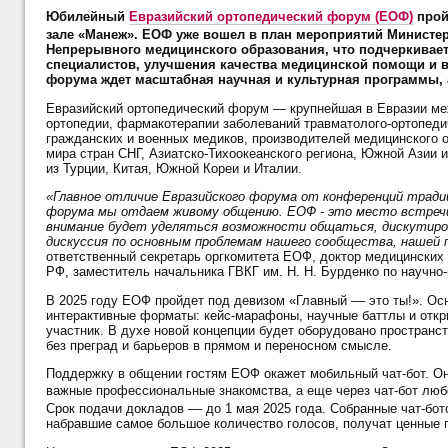
Юбилейный
Евразийский ортопедический форум (ЕОФ)
прой
зале «Манеж». ЕОФ уже вошел в план мероприятий Министер
Непрерывного медицинского образования, что подчеркивае
специалистов, улучшения качества медицинской помощи и в
форума ждет масштабная научная и культурная программы,
Евразийский ортопедический форум — крупнейшая в Евразии ме
ортопедии, фармакотерапии заболеваний травматолого-ортопеди
гражданских и военных медиков, производителей медицинского о
мира стран СНГ, Азиатско-Тихоокеанского региона, Южной Азии 
из Турции, Китая, Южной Кореи и Италии.
«Главное отличие Евразийского форума от конференций тради
форума мы отдаем живому общению. ЕОФ - это место встречи 
внимание будет уделяться возможности общаться, дискутиров
дискуссия по основным проблемам нашего сообщества, нашей 
ответственный секретарь оргкомитета ЕОФ, доктор медицинских
РФ, заместитель начальника ГВКГ им. Н. Н. Бурденко по научно
В 2025 году ЕОФ пройдет под девизом «Главный –– это ты!». Осн
интерактивные форматы: кейс-марафоны, научные баттлы и откры
участник. В духе новой концепции будет оборудовано пространс
без преград и барьеров в прямом и переносном смысле.
Поддержку в общении гостям ЕОФ окажет мобильный чат-бот. О
важные профессиональные знакомства, а еще через чат-бот лю
Срок подачи докладов –– до 1 мая 2025 года. Собранные чат-бо
набравшие самое большое количество голосов, получат ценные 