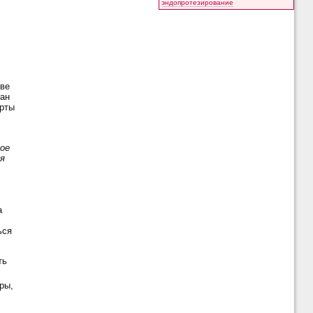
эндопротезирование
кве
ран
ерты
ое
я
а
ься
ть
ры,