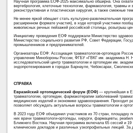
Научная программа ЕОФ-2025 максимально обширна. Она охватит
вертебрология, клеточные технологии, фармакология, травмы и з
реконструктивная и пластическая хирургия, а также смежные тем
Не менее яркой обещает стать культурно-развлекательная програ
расширенном формате участия), в ходе которой участники поо
живописных речных пейзажей российской столицы, розыгрыш цен
Инициативу проведения ЕОФ поддержали Министерство здравоох
Министерство социального развития РФ, Совет Федерации, Госу
промышленников и предпринимателей.
Организаторы ЕОФ: Ассоциация травматологов-ортопедов России
управление Минобороны России, ФГБУ «ГВКГ им. академика Н. 
исследовательский центр травматологии и ортопедии им. академ
эндопротезирования в городах Барнауле, Чебоксарах, Смоленске
СПРАВКА
Евразийский ортопедический форум (ЕОФ)
— крупнейшая в Е
травматологии, ортопедии, фармакотерапии заболеваний травма
медицинских изделий и экономике здравоохранения. Проходит р
позволяет обсуждать актуальные вопросы травматологии и ортоп
В 2023 году ЕОФ объединил участников из 70 стран, площадку п
них врачи травматологи-ортопеды, хирурги, фармацевты, реабили
Ближнего Востока. Научная программа включала 65 сессий и 19 
клинических докладов и различных узкопрофильных лекций. За 