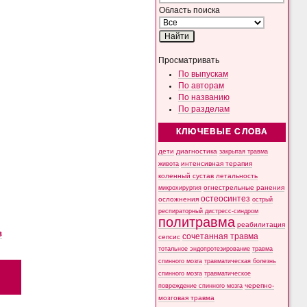
Область поиска
Просматривать
По выпускам
По авторам
По названию
По разделам
КЛЮЧЕВЫЕ СЛОВА
дети
диагностика
закрытая травма
интенсивная терапия
живота
коленный сустав
летальность
микрохирургия
огнестрельные ранения
остеосинтез
осложнения
острый
респираторный дистресс-синдром
политравма
реабилитация
в
сочетанная травма
сепсис
тотальное эндопротезирование
травма
спинного мозга
травматическая болезнь
спинного мозга
травматическое
черепно-
повреждение спинного мозга
мозговая травма