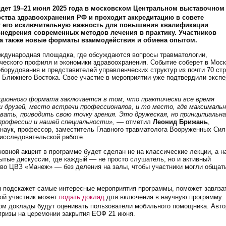
дет 19–21 июня 2025 года в московском Центральном выставочном
ства здравоохранения РФ и проходит аккредитацию в совете
т его исключительную важность для повышения квалификации
недрения современных методов лечения в практику.
Участников
 а также новые форматы взаимодействия и обмена опытом.
ждународная площадка, где обсуждаются вопросы травматологии,
ческого профиля и экономики здравоохранения. Событие соберет в Мос
борудования и представителей управленческих структур из почти 70 ст
и Ближнего Востока. Свое участие в мероприятии уже подтвердили эксп
ционного формата заключается в том, что практически все время
друзей, место встречи профессионалов, и то место, где максимальн
ать, приводить свою точку зрения. Это дружеская, но принципиальна
профессии и нашей специальности»,
–– отметил
Леонид Брижань
,
 наук, профессор, заместитель Главного травматолога Вооруженных Сил
-исследовательской работе.
овной акцент в программе будет сделан не на классические лекции, а н
тые дискуссии, где каждый –– не просто слушатель, но и активный
тво ЦВЗ «Манеж» –– без деления на залы, чтобы участники могли общат
н подскажет самые интересные мероприятия программы, поможет завяза
бой участник может
подать доклад
для включения в научную программу.
том доклады будут оценивать пользователи мобильного помощника. Авто
призы на церемонии закрытия ЕОФ 21 июня.