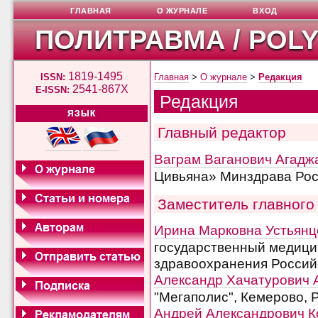
ГЛАВНАЯ
О ЖУРНАЛЕ
ВХОД
ПОЛИТРАВМА / POL
1819-1495
ISSN:
Главная
>
О журнале
>
Редакция
2541-867X
E-ISSN:
Редакция
ЯЗЫК
Главный редактор
Ваграм Ваганович Агадж
Цивьяна» Минздрава Рос
Заместитель главного
Ирина Марковна Устьянц
государственный медици
здравоохранения Россий
Александр Хачатурович 
"Мегаполис", Кемерово, 
Андрей Александрович К