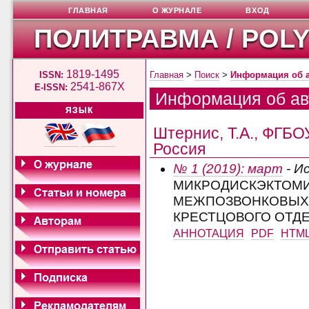
ГЛАВНАЯ
О ЖУРНАЛЕ
ВХОД
ПОЛИТРАВМА / POL
1819-1495
ISSN:
Главная
>
Поиск
>
Информация об 
2541-867X
E-ISSN:
Информация об ав
ЯЗЫК
Штернис, Т.А., ФГБО
Россия
№ 1 (2019): март
- И
МИКРОДИСКЭКТОМИ
МЕЖПОЗВОНКОВЫХ 
КРЕСТЦОВОГО ОТД
АННОТАЦИЯ
PDF
HTM