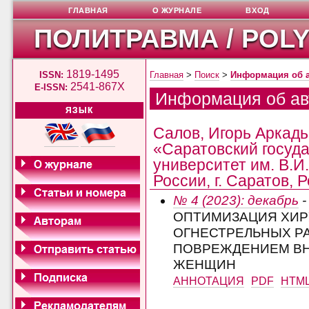
ГЛАВНАЯ
О ЖУРНАЛЕ
ВХОД
ПОЛИТРАВМА / POL
1819-1495
ISSN:
Главная
>
Поиск
>
Информация об 
2541-867X
E-ISSN:
Информация об ав
ЯЗЫК
Салов, Игорь Аркад
«Саратовский госуд
университет им. В.И
России, г. Саратов, 
№ 4 (2023): декабрь
-
ОПТИМИЗАЦИЯ ХИР
ОГНЕСТРЕЛЬНЫХ РА
ПОВРЕЖДЕНИЕМ ВН
ЖЕНЩИН
АННОТАЦИЯ
PDF
HTM