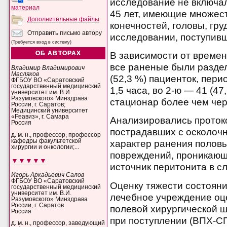
исследование не включа
материал
45 лет, имеющие множес
Дополнительные файлы
конечностей, головы, гру
Отправить письмо автору
исследовании, поступивш
(Требуется вход в систему)
ОБ АВТОРАХ
В зависимости от времен
все раненые были раздел
Владимир Владимирович
Масляков
(52,3 %) пациенток, пер
ФГБОУ ВО «Саратовский
государственный медицинский
1,5 часа, во 2-ю — 41 (4
университет им. В.И.
Разумовского» Минздрава
стационар более чем чер
России, г. Саратов;
Медицинский университет
«Реавиз», г. Самара
Анализировались проток
Россия
пострадавших с осколоч
д. м. н., профессор, профессор
кафедры факультетской
характер ранения полов
хирургии и онкологии;...
повреждений, проникающ
▼▼▼▼▼
источник перитонита в с
Игорь Аркадьевич Салов
ФГБОУ ВО «Саратовский
Оценку тяжести состояни
государственный медицинский
университет им. В.И.
лечебное учреждение оц
Разумовского» Минздрава
России, г. Саратов
полевой хирургической ш
Россия
при поступлении (ВПХ-СП
д. м. н., профессор, заведующий