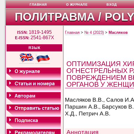
ГЛАВНАЯ
О ЖУРНАЛЕ
ВХОД
ПОЛИТРАВМА / POL
1819-1495
ISSN:
Главная
>
№ 4 (2023)
>
Масляков
2541-867X
E-ISSN:
ЯЗЫК
ОПТИМИЗАЦИЯ ХИ
ОГНЕСТРЕЛЬНЫХ Р
ПОВРЕЖДЕНИЕМ В
ОРГАНОВ У ЖЕНЩ
Масляков В.В., Салов И.А
Паршин А.В., Барсуков В.
Х.Д., Петрич А.В.
Аннотация