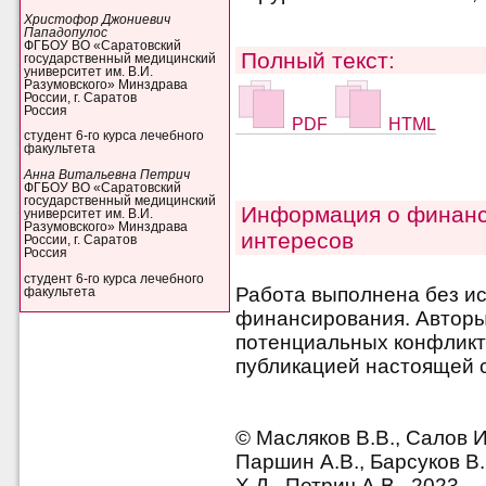
Христофор Джониевич
Пападопулос
ФГБОУ ВО «Саратовский
Полный текст:
государственный медицинский
университет им. В.И.
Разумовского» Минздрава
России, г. Саратов
Россия
PDF
HTML
студент 6-го курса лечебного
факультета
Анна Витальевна Петрич
ФГБОУ ВО «Саратовский
государственный медицинский
Информация о финанс
университет им. В.И.
Разумовского» Минздрава
интересов
России, г. Саратов
Россия
студент 6-го курса лечебного
Работа выполнена без и
факультета
финансирования. Авторы 
потенциальных конфликт
публикацией настоящей с
© Масляков В.В., Салов И
Паршин А.В., Барсуков В.
Х.Д., Петрич А.В., 2023