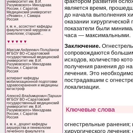
фактором развития ослож
университет им. В.И.
Разумовского» Минздрава
является время, прошед
России, г. Саратов;
Медицинский университет
до начала выполнения хи
«Реавиз», г. Самара
Россия
оказании хирургической 
к. м. н., ассистент кафедры
показатели были минима
факультетской хирургии и
онкологии; старший...
часа — максимальными.
▼▼▼▼▼
Заключение.
Огнестрель
Максим Андреевич Полиданов
сопровождаются большим
ФГБОУ ВО «Саратовский
государственный медицинский
исходов, количество кот
университет им. В.И.
Разумовского» Минздрава
получения ранения до на
России, г. Саратов
Россия
лечения. Это необходим
аспирант кафедры
пострадавшим с огнестр
мобилизационной подготовки
здравоохранения и медицины
локализации.
катастроф
Алексей Владимирович Паршин
ФГБОУ ВО «Саратовский
государственный медицинский
университет им. В.И.
Ключевые слова
Разумовского» Минздрава
России, г. Саратов
Россия
огнестрельные ранения;
к. м. н., доцент кафедры
акушерства и гинекологии
хирургического лечения;
лечебного факультета