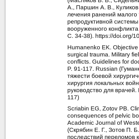
(Масляков В. В., Сидельни
А., Паршин А. В., Куликов
лечения ранений малого 
репродуктивной системы 
вооруженного конфликта 
С. 34-38). https://doi.org
Humanenko EK. Objective a
surgical trauma. Military f
conflicts. Guidelines for
P. 91-117. Russian (Гума
тяжести боевой хирургич
хирургия локальных войн
руководство для врачей.
117)
Scriabin EG, Zotov PB. Cli
consequences of pelvic bo
Academic Journal of Weste
(Скрябин Е. Г., Зотов П.
последствий переломов к