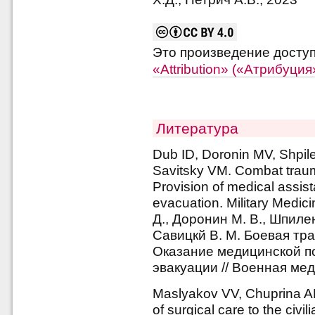
Это произведение досту
«Attribution» («Атрибуци
Литература
Dub ID, Doronin MV, Shpi
Savitsky VM. Combat traum
Provision of medical assis
evacuation. Military Medic
Д., Доронин М. В., Шпилен
Савицкй В. М. Боевая тр
Оказание медицинской п
эвакуации // Военная мед
Maslyakov VV, Chuprina AP
of surgical care to the civ