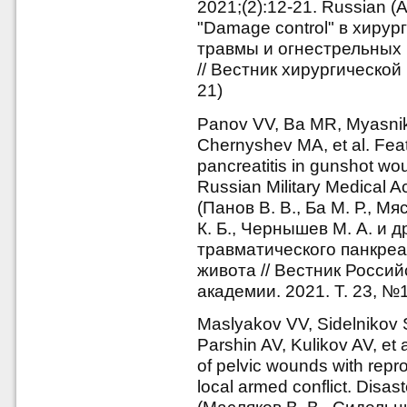
2021;(2):12-21. Russian (
"Damage control" в хиру
травмы и огнестрельных 
// Вестник хирургической
21)
Panov VV, Ba MR, Myasnik
Chernyshev MA, et al. Feat
pancreatitis in gunshot wo
Russian Military Medical 
(Панов В. В., Ба М. Р., М
К. Б., Чернышев М. А. и 
травматического панкреа
живота // Вестник Росси
академии. 2021. Т. 23, №1
Maslyakov VV, Sidelnikov
Parshin AV, Kulikov AV, et a
of pelvic wounds with rep
local armed conflict. Disa