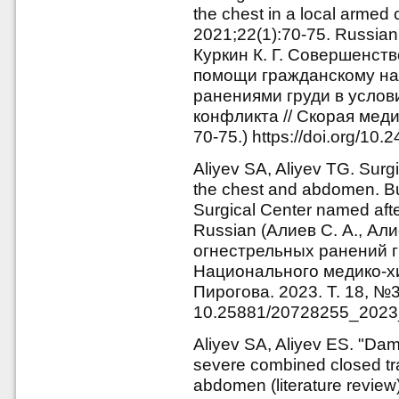
the chest in a local armed
2021;22(1):70-75. Russian
Куркин К. Г. Совершенст
помощи гражданскому на
ранениями груди в услов
конфликта // Скорая меди
70-75.) https://doi.org/1
Aliyev SA, Aliyev TG. Surg
the chest and abdomen. Bul
Surgical Center named afte
Russian (Алиев С. А., Ал
огнестрельных ранений гр
Национального медико-хи
Пирогова. 2023. Т. 18, №3. 
10.25881/20728255_202
Aliyev SA, Aliyev ES. "Dama
severe combined closed t
abdomen (literature review)