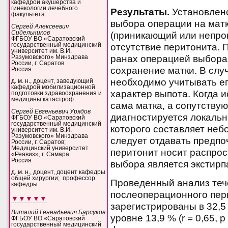
кафедрой акушерства и
гинекологии лечебного
Результаты.
Установлено
факультета
выбора операции на мат
Сергей Алексеевич
Сидельников
(приникающий или непро
ФГБОУ ВО «Саратовский
государственный медицинский
отсутствие перитонита.
университет им. В.И.
ранах операцией выбора
Разумовского» Минздрава
России, г. Саратов
сохранение матки. В сл
Россия
необходимо учитывать ег
д. м. н., доцент, заведующий
кафедрой мобилизационной
характер выпота. Когда 
подготовки здравоохранения и
медицины катастроф
сама матка, а сопутству
Сергей Евгеньевич Урядов
диагностируется локальн
ФГБОУ ВО «Саратовский
государственный медицинский
которого составляет не
университет им. В.И.
Разумовского» Минздрава
следует отдавать предпо
России, г. Саратов;
Медицинский университет
перитонит носит распро
«Реавиз», г. Самара
Россия
выбора является экстирп
д. м. н., доцент, доцент кафедры
общей хирургии; профессор
Проведенный анализ теч
кафедры...
послеоперационного пер
▼▼▼▼▼
зарегистрированы в 32,5
Виталий Геннадьевич Барсуков
уровне 13,9 % (r = 0,65, 
ФГБОУ ВО «Саратовский
государственный медицинский