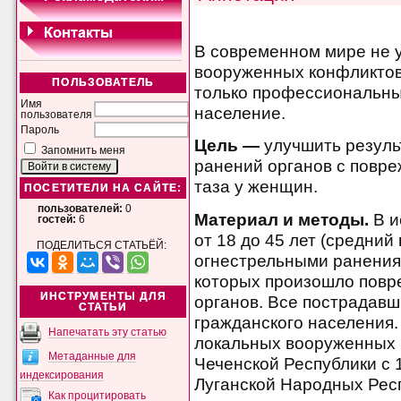
В современном мире не 
вооруженных конфликтов,
ПОЛЬЗОВАТЕЛЬ
только профессиональны
Имя
население.
пользователя
Пароль
Цель —
улучшить резуль
Запомнить меня
ранений органов с повр
таза у женщин.
ПОСЕТИТЕЛИ НА САЙТЕ:
пользователей:
0
Материал и методы.
В и
гостей:
6
от 18 до 45 лет (средний
ПОДЕЛИТЬСЯ СТАТЬЁЙ:
огнестрельными ранения
которых произошло повр
ИНСТРУМЕНТЫ ДЛЯ
органов. Все пострадав
СТАТЬИ
гражданского населения.
Напечатать эту статью
локальных вооруженных 
Метаданные для
Чеченской Республики с 1
индексирования
Луганской Народных Респ
Как процитировать