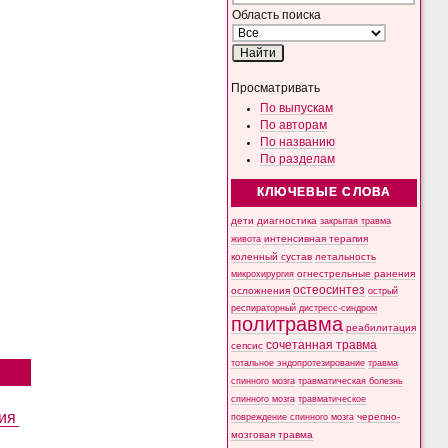
Область поиска
Просматривать
По выпускам
По авторам
По названию
По разделам
КЛЮЧЕВЫЕ СЛОВА
дети
диагностика
закрытая травма
интенсивная терапия
живота
коленный сустав
летальность
микрохирургия
огнестрельные ранения
остеосинтез
осложнения
острый
респираторный дистресс-синдром
политравма
реабилитация
сочетанная травма
сепсис
тотальное эндопротезирование
травма
спинного мозга
травматическая болезнь
спинного мозга
травматическое
ия
черепно-
повреждение спинного мозга
мозговая травма