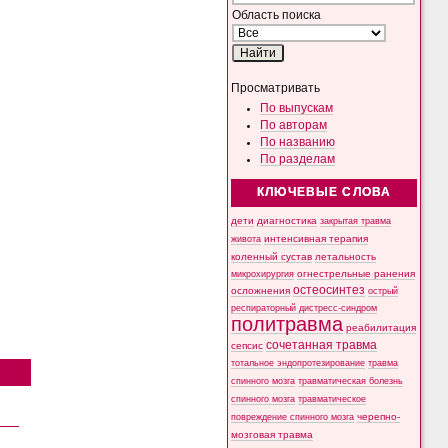
Область поиска
Просматривать
По выпускам
По авторам
По названию
По разделам
КЛЮЧЕВЫЕ СЛОВА
дети
диагностика
закрытая травма
интенсивная терапия
живота
коленный сустав
летальность
микрохирургия
огнестрельные ранения
остеосинтез
осложнения
острый
респираторный дистресс-синдром
политравма
реабилитация
сочетанная травма
сепсис
тотальное эндопротезирование
травма
спинного мозга
травматическая болезнь
спинного мозга
травматическое
черепно-
повреждение спинного мозга
мозговая травма