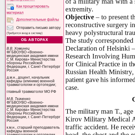
of a military man with a 
Как процитировать
extremity.
материал
Objective
– to present t
Дополнительные файлы
reconstructive surgery in
Отправить письмо автору
heavy polystructural trau
(Требуется вход в систему)
The study corresponded
ОБ АВТОРАХ
Declaration of Helsinki –
В.В. Хоминец
ФГБВОУВО «Военно-
Research Involving Huma
медицинская академия имени
С.М. Кирова» Министерства
for Clinical Practice in 
обороны Российской
Федерации, г. Санкт-Петербург
Russian Health Ministry
Россия
д.м.н., доцент, начальник
patient gave his informed
кафедры (клиники) военной
травматологии и ортопедии;
case.
главный травматолог МО РФ
C
М.В. Ткаченко
ФГБВОУВО «Военно-
медицинская академия имени
The military man T., age 
С.М. Кирова» Министерства
обороны Российской
Федерации, г. Санкт-Петербург
Kirov Military Medical 
Россия
traffic accident. He rece
к.м.н., старший преподаватель
кафедры военной
head, the chest and the 
травматологии и ортопедии