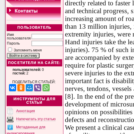
directly related to faster 
and technical progress, s
increasing amount of roa
than 13 million injuries
ПОЛЬЗОВАТЕЛЬ
extremity injuries, were 
Имя
пользователя
Hand injuries take the l
Пароль
injuries). 75 % of such i
Запомнить меня
are accompanied by exten
ПОСЕТИТЕЛИ НА САЙТЕ:
require for plastic surg
пользователей:
0
severe injuries to the ext
гостей:
2
important fact is disabili
ПОДЕЛИТЬСЯ СТАТЬЁЙ:
nerves, tendons, vessels
[8]. In the end of the pr
ИНСТРУМЕНТЫ ДЛЯ
development of microsur
СТАТЬИ
opinions on possibilities
Аннотация
defects and reconstructio
Напечатать эту статью
We present a clinical cas
Метаданные для
индексирования