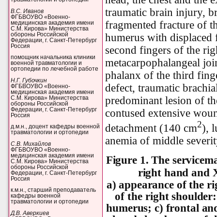
traumatic brain injury, 
В.С. Иванов
ФГБВОУВО «Военно-
fragmented fracture of th
медицинская академия имени
С.М. Кирова» Министерства
humerus with displaced f
обороны Российской
Федерации, г. Санкт-Петербург
Россия
second fingers of the rig
помощник начальника клиники
metacarpophalangeal join
военной травматологии и
ортопедии по лечебной работе
phalanx of the third fing
Н.Г. Губочкин
defect, traumatic brachia
ФГБВОУВО «Военно-
медицинская академия имени
predominant lesion of th
С.М. Кирова» Министерства
обороны Российской
Федерации, г. Санкт-Петербург
contused extensive wound
Россия
2
detachment (140 cm
), 
д.м.н., доцент кафедры военной
травматологии и ортопедии
anemia of middle severity
С.В. Михайлов
ФГБВОУВО «Военно-
медицинская академия имени
Figure 1. The servicema
С.М. Кирова» Министерства
обороны Российской
right hand and 
Федерации, г. Санкт-Петербург
Россия
a) appearance of the r
к.м.н., старший преподаватель
of the
right shoulder
кафедры военной
травматологии и ортопедии
humerus; c) frontal an
Д.В. Аверкиев