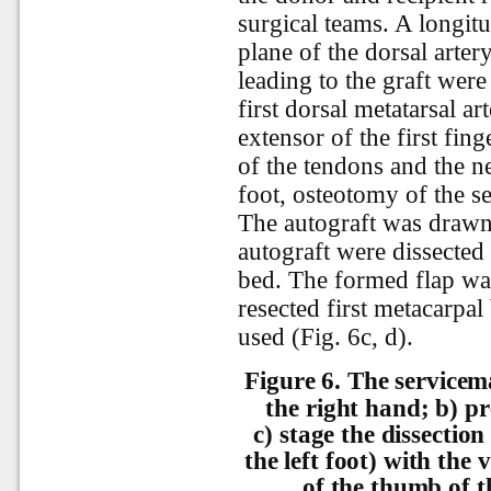
surgical teams. A longit
plane of the dorsal arter
leading to the graft were
first dorsal metatarsal a
extensor of the first fin
of the tendons and the ne
foot, osteotomy of the 
The autograft was drawn
autograft were dissected 
bed. The formed flap was 
resected first metacarpal
used (Fig. 6c, d).
Figure 6.
The servicema
the right hand; b) pr
с) stage the dissection
the left foot) with the 
of the thumb of t