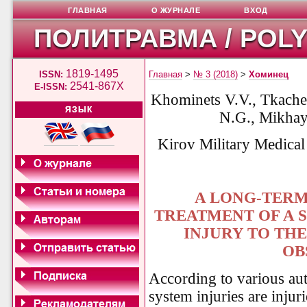
ГЛАВНАЯ
О ЖУРНАЛЕ
ВХОД
ПОЛИТРАВМА / POL
1819-1495
ISSN:
Главная
>
№ 3 (2018)
>
Хоминец
2541-867X
E-ISSN:
Khominets V.V., Tkache
ЯЗЫК
N.G., Mikhay
Kirov Military Medica
A LONG-TERM
TREATMENT OF A 
INJURY TO THE
OB
According to various au
system injuries are injuri