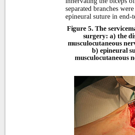
innervating the biceps of
separated branches were
epineural suture in end-
Figure 5.
The servicema
surgery: а) the di
musculocutaneous nerve
b) epineural s
musculocutaneous ne