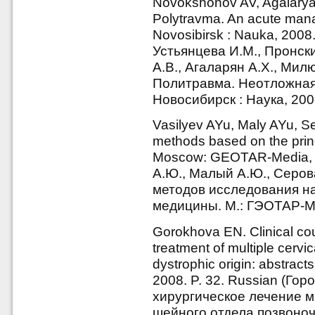
Novokshonov AV, Agalaryan
Polytravma. An acute mana
Novosibirsk : Nauka, 2008
Устьянцева И.М., Пронски
А.В., Агаларян А.Х., Мил
Политравма. Неотложная
Новосибирск : Наука, 2008
Vasilyev AYu, Maly AYu, Se
methods based on the prin
Moscow: GEOTAR-Media, 20
А.Ю., Малый А.Ю., Серов
методов исследования н
медицины. М.: ГЭОТАР-Ме
Gorokhova EN. Clinical cou
treatment of multiple cervic
dystrophic origin: abstract
2008. P. 32. Russian (Гор
хирургическое лечение 
шейного отдела позвоноч