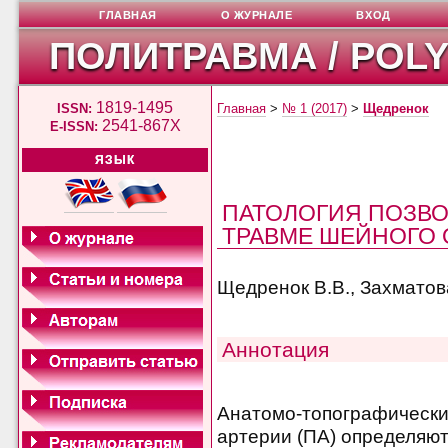
ГЛАВНАЯ
О ЖУРНАЛЕ
ВХОД
ПОЛИТРАВМА / POL
1819-1495
ISSN:
Главная
>
№ 1 (2017)
>
Щедренок
2541-867X
E-ISSN:
ЯЗЫК
ПАТОЛОГИЯ ПОЗВО
ТРАВМЕ ШЕЙНОГО 
Щедренок В.В., Захматова
Аннотация
Анатомо-топографически
артерии (ПА) определяют