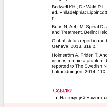
Bridwell KH., De Wald R.L.
ed. Philadelphia: Lippincot
p.
Boos N, Aebi M. Spinal Di
and Treatment. Berlin; Hei
Global status report in roa
Geneva, 2013. 318 p.
Holmström A, Fridén T, An
injuries remain a problem 
reported to The Swedish Na
Lakartidningen. 2014. 110
Ссылки
На текущий момент с