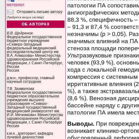
патологии ПА сопостави
материал
ангиографических методи
Отправить письмо автору
(Требуется вход в систему)
88,3 %, специфичность –
ОБ АВТОРАХ
– 91,3 и 87,4 % соответс
незначимы (р > 0,05). Р
В.В. Щедренок
Федеральное государственное
значимых влияний на ПА 
бюджетное учреждение
«Северо-Западный
стеноза площади поперечн
федеральный медицинский
исследовательский центр им.
Ультразвуковые признаки
В.А. Алмазова» Министерства
здравоохранения Российской
человек (93,9 %), основ
Федерации, г. Санкт-Петербург,
Россия
хода с локальной гемоди
Россия
компрессия с системным 
д.м.н., профессор, главный
научный сотрудник
ирритативные влияния (25
Т.В. Захматова
%), а также экстравазал
Федеральное государственное
бюджетное образовательное
(8,6 %). Венозная дисци
учреждение высшего
образования «Северо-
бассейне наряду с друг
Западный государственный
патологии ПА имела мест
медицинский университет им.
И.И. Мечникова» Министерства
здравоохранения Российской
Федерации, г. Санкт-Петербург
Выводы.
При поврежден
Россия
возникает клинико-ортоп
к.м.н., докторант, кафедра
обусловленный деформа
лучевой диагностики