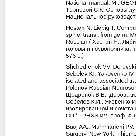
National manual. M.: GEOT
Терновой С.К. Основы лу
Национальное руководств
Hosten N, Liebig T. Compu
spine; transl. from germ. 
Russian ( Хостен Н., Либ
головы и позвоночника; 
576 с.)
Shchedrenok VV, Dorovsk
Sebelev KI, Yakovenko IV. C
isolated and associated tra
Polenov Russian Neurosurge
Щедренок В.В., Доровских 
Себелев К.И., Яковенко И
изолированной и сочета
СПб.: РНХИ им. проф. А.Л
Baaj AA., Mummaneni PV, U
Surgery. New York: Thieme