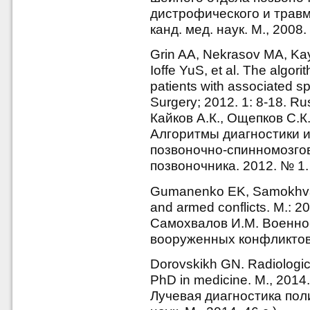
дистрофического и травм
канд. мед. наук. М., 2008. 
Grin AA, Nekrasov MA, Ka
Ioffe YuS, et al. The algor
patients with associated sp
Surgery; 2012. 1: 8-18. Ru
Кайков А.К., Ощепков С.К
Алгоритмы диагностики и
позвоночно-спинномозгов
позвоночника. 2012. № 1. 
Gumanenko EK, Samokhvalov
and armed conflicts. M.: 2
Самохвалов И.М. Военно-
вооруженных конфликтов.
Dorovskikh GN. Radiologic 
PhD in medicine. M., 2014.
Лучевая диагностика поли