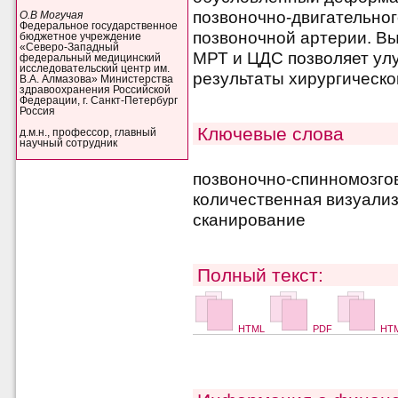
позвоночно-двигательног
О.В Могучая
Федеральное государственное
позвоночной артерии. В
бюджетное учреждение
«Северо-Западный
МРТ и ЦДС позволяет ул
федеральный медицинский
исследовательский центр им.
результаты хирургическо
В.А. Алмазова» Министерства
здравоохранения Российской
Федерации, г. Санкт-Петербург
Россия
Ключевые слова
д.м.н., профессор, главный
научный сотрудник
позвоночно-спинномозгов
количественная визуализ
сканирование
Полный текст:
HTML
PDF
HTM