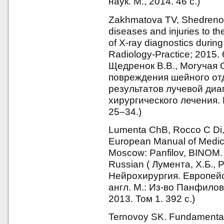
наук. М., 2014. 46 с.)
Zakhmatova TV, Shedreno
diseases and injuries to the
of X-ray diagnostics during
Radiology-Practice; 2015. 
Щедренок В.В., Могучая 
повреждения шейного от
результатов лучевой диа
хирургического лечения. 
25–34.)
Lumenta ChB, Rocco C Di,
European Manual of Medicin
Moscow: Panfilov, BINOM. 
Russian ( Лумента, Х.Б., 
Нейрохирургия. Европейск
англ. М.: Из-во Панфило
2013. Том 1. 392 с.)
Ternovoy SK. Fundamentals