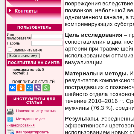
повреждения вследствие
позвонков, небольшой ве
одноименном канале, а 
компримирующих субстра
ПОЛЬЗОВАТЕЛЬ
Цель исследования –
пр
Имя
пользователя
сопоставления в диагнос
Пароль
артерии при травме шейн
Запомнить меня
использованием оптимиз
визуализации.
ПОСЕТИТЕЛИ НА САЙТЕ:
пользователей:
0
Материалы и методы.
И
гостей:
1
результатов комплексног
ПОДЕЛИТЬСЯ СТАТЬЁЙ:
пострадавших с позвоно
шейного отдела позвоноч
ИНСТРУМЕНТЫ ДЛЯ
течение 2010–2016 гг. С
СТАТЬИ
мужчины (76,3 %), средни
Напечатать эту статью
Результаты.
Усредненные
Метаданные для
эффективности цветового
индексирования
использованием новых с
Как процитировать