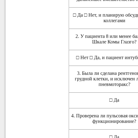
□ Да □ Нет, и планирую обсуди
коллегами
2. У пациента 8 или менее ба
Шкале Комы Глазго?
□ Нет □ Да, и пациент инту
3. Была ли сделана рентген
грудной клетки, и исключен 
пневмоторакс?
□ Да
4. Проверена ли пульсовая окс
функционирование?
□ Да