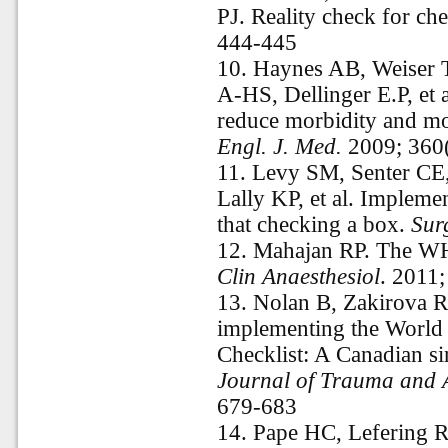
PJ. Reality check for che
444-445
10. Haynes AB, Weiser T
A-HS, Dellinger E.P, et a
reduce morbidity and mor
Engl. J.
Med.
2009; 360(
11. Levy SM, Senter CE
Lally KP, et al. Implemen
that checking a box.
Sur
12. Mahajan RP. The WH
Clin Anaesthesiol
. 2011
13. Nolan B, Zakirova R
implementing the World 
Checklist: A Canadian si
Journal of Trauma and 
679-683
14. Pape HC, Lefering R