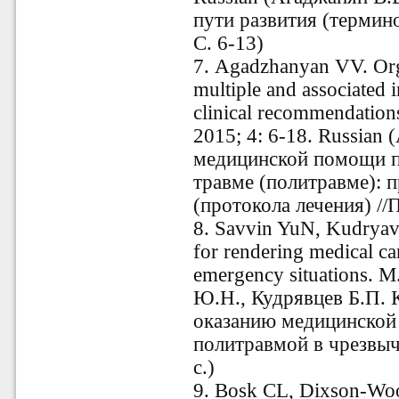
пути развития (термино
С. 6-13)
7. Agadzhanyan VV. Orga
multiple and associated i
clinical recommendations
2015; 4: 6-18. Russian
медицинской помощи п
травме (политравме): 
(протокола лечения) //
8. Savvin YuN, Kudryav
for rendering medical ca
emergency situations. M
Ю.Н., Кудрявцев Б.П. 
оказанию медицинской
политравмой в чрезвыч
с.)
9. Bosk CL, Dixson-Wo