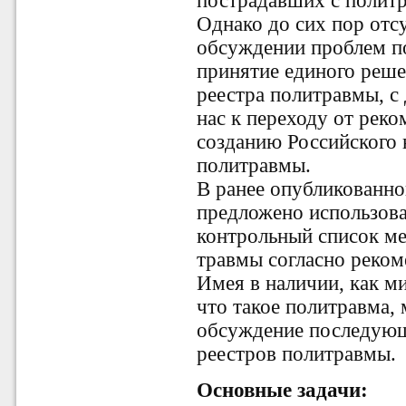
пострадавших с полит
Однако до сих пор отс
обсуждении проблем по
принятие единого реше
реестра политравмы, с
нас к переходу от реко
созданию Российского 
политравмы.
В ранее опубликованно
предложено использов
контрольный список м
травмы согласно реком
Имея в наличии, как м
что такое политравма,
обсуждение последующ
реестров политравмы.
Основные задачи: