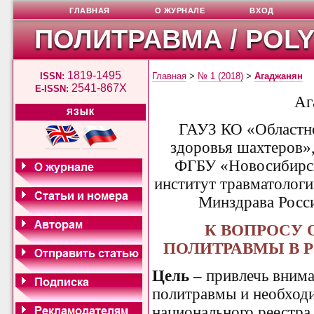
ГЛАВНАЯ
О ЖУРНАЛЕ
ВХОД
ПОЛИТРАВМА / POL
1819-1495
ISSN:
Главная
>
№ 1 (2018)
>
Агаджанян
2541-867X
E-ISSN:
Аг
ЯЗЫК
ГАУЗ КО «Областно
здоровья шахтеров»
ФГБУ «Новосибирск
институт травматологи
Минздрава Росс
К ВОПРОСУ 
ПОЛИТРАВМЫ В 
Цель –
привлечь внима
политравмы и необходи
национального реестра