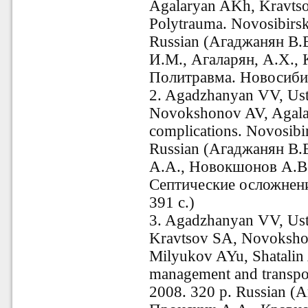
Agalaryan AKh, Kravtso
Polytrauma
.
Novosibirsk
Russian (Агаджанян В.
И.М., Агаларян, А.Х.,
Политравма. Новосибир
2. Agadzhanyan VV, Ust
Novokshonov AV, Agalar
complications. Novosibi
Russian (
Агаджанян
В.В
А.А., Новокшонов А.В.
Септические осложнени
391 с.)
3. Agadzhanyan
VV, Ust
Kravtsov SA, Novoksho
Milyukov AYu, Shatalin
management and transpor
2008. 320 p. Russian (