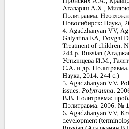
Пронских А.А., Кравцо
Агаларян А.Х., Милюк
Политравма. Неотложн
Новосибирск: Наука, 20
4. Agadzhanyan VV, Aga
Galyatina EA, Dovgal DA
Treatment of children. 
244 p. Russian (
Агаджа
Устьянцева И.М., Галят
С.А. и др. Политравма
Наука, 2014. 244 с.)
5. Agadzhanyan VV. Poly
issues.
Polytrauma
. 200
В.В. Политравма: проб
Политравма. 2006. № 1.
6. Agadzhanyan VV, Kra
development (terminolo
Russian (Агаджанян В.