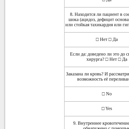
8. Находится ли пациент в с
шока (ацидоз, дефицит основа
или стойкая тахикардия или ги
□ Нет □ Да
Если да: доведено ли это до 
хирурга? □ Нет □ Да
Заказана ли кровь? И рассматри
возможность её перелива
□ No
□ Yes
9. Внутреннее кровотечени
обнаружено с помощь