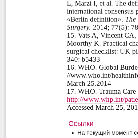
L, Marzi I, et al. The de
international consensus 
«Berlin definition».
The 
Surgery.
2014; 77(5): 7
15. Vats A, Vincent CA,
Moorthy K. Practical ch
surgical checklist: UK pi
340: b5433
16. WHO. Global Burden 
//www.who.int/healthinf
March 25.2014
17. WHO. Trauma Care Ch
http://www.whp.int/patie
Accessed March 25
, 20
Ссылки
На текущий момент с