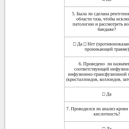
5. Была ли сделана рентген
области таза, чтобы искл
патологию и рассмотреть во
бандаже?
□ Да □ Нет (противопоказа
проникающей травме
6. Проведено
ли назначе
соответствующей инфузион
инфузионно-трансфузионной 
(кристаллоидов, коллоидов, зат
□ Да
7. Проводился ли анализ крови 
кислотность?
□ Да