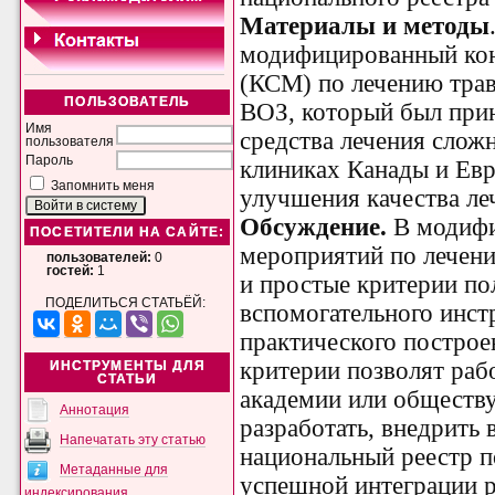
Материалы и методы
модифицированный кон
(КСМ) по лечению тра
ПОЛЬЗОВАТЕЛЬ
ВОЗ, который был прин
Имя
средства лечения слож
пользователя
Пароль
клиниках Канады и Евр
Запомнить меня
улучшения качества ле
Обсуждение.
В модифи
ПОСЕТИТЕЛИ НА САЙТЕ:
мероприятий по лечен
пользователей:
0
гостей:
1
и простые критерии по
ПОДЕЛИТЬСЯ СТАТЬЁЙ:
вспомогательного инс
практического построе
критерии позволят раб
ИНСТРУМЕНТЫ ДЛЯ
СТАТЬИ
академии или обществ
Аннотация
разработать, внедрить 
Напечатать эту статью
национальный реестр п
Метаданные для
успешной интеграции р
индексирования