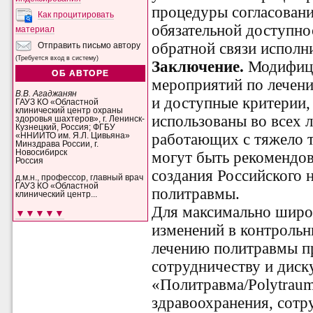
процедуры согласовани
Как процитировать
обязательной доступно
материал
обратной связи исполн
Отправить письмо автору
(Требуется вход в систему)
Заключение.
Модифиц
ОБ АВТОРЕ
мероприятий по лечен
В.В. Агаджанян
и доступные критерии,
ГАУЗ КО «Областной
клинический центр охраны
использованы во всех
здоровья шахтеров», г. Ленинск-
Кузнецкий, Россия; ФГБУ
работающих с тяжело 
«ННИИТО им. Я.Л. Цивьяна»
Минздрава России, г.
Новосибирск
могут быть рекомендов
Россия
создания Российского 
д.м.н., профессор, главный врач
ГАУЗ КО «Областной
политравмы.
клинический центр...
Для максимально широ
▼▼▼▼▼
изменений в контрольн
лечению политравмы п
сотрудничеству и диск
«Политравма/
Polytrau
здравоохранения, сотр