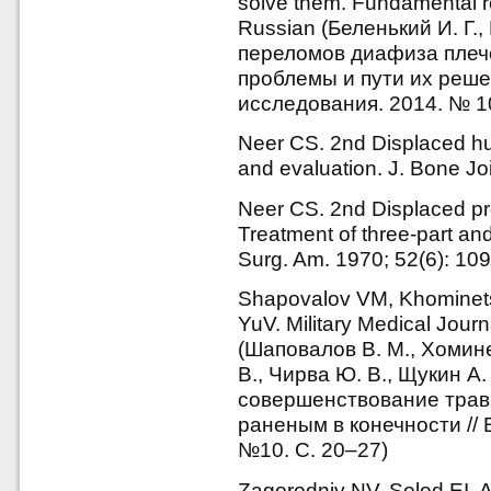
solve them. Fundamental r
Russian (Беленький И. Г.
переломов диафиза плеч
проблемы и пути их реш
исследования. 2014. № 1
Neer CS. 2nd Displaced hume
and evaluation. J. Bone J
Neer CS. 2nd Displaced pro
Treatment of three-part and
Surg. Am. 1970; 52(6): 1
Shapovalov VM, Khominets
YuV. Military Medical Jour
(Шаповалов В. М., Хомине
В., Чирва Ю. В., Щукин А.
совершенствование трав
раненым в конечности //
№10. С. 20–27)
Zagorodniy NV, Solod EI, 