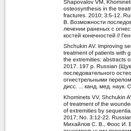
Shapovalov VM, Khominets V
osteosynthesis in the trea
fractures. 2010; 3:5-12. 
В. Возможности последов
лечении раненых с огне
костей конечностей // Ге
Shchukin AV. Improving seq
treatment of patients with 
the extremities: abstracts 
2017. 197 p. Russian (Щ
последовательного остео
огнестрельными перелом
дисc. ... канд. мед. наук.
Khominets VV, Shchukin AV,
of treatment of the wounde
of extremities by sequentia
2017; No. 3:12-22. Russia
Михайлов С. В., Фоос И.
огнестрельными перелом