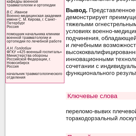
кафедры военной
травматологии и ортопедии
Вывод.
Представленное 
В.С. Иванов
демонстрирует преимуще
Военно-медицинская академия
имени С. М. Кирова, г. Санкт-
тяжелыми огнестрельным
Петербург
Россия
условиях военно-медици
помощник начальника клиники
подчинения, обладающе
военной травматологии и
ортопедии по лечебной работе
и лечебными возможност
А.Н. Голдобин
высококвалифицированны
ФГКУ «425 военный госпиталь»
Министерства обороны
инновационными технолог
Российской Федерации, г.
Новосибирск
сочетании с индивидуал
Россия
функционального результ
начальник травматологического
отделения
Ключевые слова
переломо-вывих плечевой
торакодорзальный лоскут