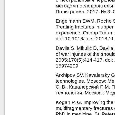
методом последовательно
Политравма. 2017. № 3. С
Engelmann EWM, Roche S,
Treating fractures in upper
experience. Orthop Trauma
doi: 10.1016/j.otsr.2018.11
Davila S, Mikulić D, Davil
of war injuries of the shoul
2005;170(5):414-417. doi:
15974209
Arkhipov SV, Kavalersky G
technologies. Moscow: Med
С. В., Кавалерский Г. М.
технологии. Москва : Мед
Kogan P. G. Improving the t
multifragmentary fractures 
PhD in medicine. St. Peter