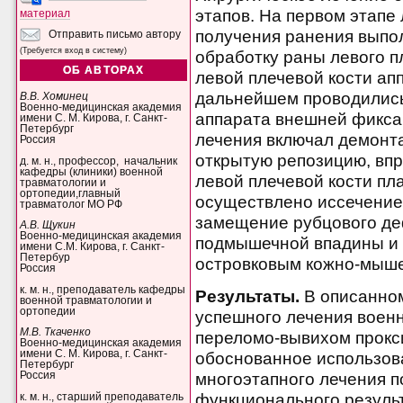
этапов. На первом этапе
материал
получения ранения выпо
Отправить письмо автору
(Требуется вход в систему)
обработку раны левого п
ОБ АВТОРАХ
левой плечевой кости ап
дальнейшем проводились
В.В. Хоминец
Военно-медицинская академия
аппарата внешней фиксац
имени С. М. Кирова, г. Санкт-
Петербург
лечения включал демонт
Россия
открытую репозицию, впр
д. м. н., профессор, начальник
кафедры (клиники) военной
левой плечевой кости пл
травматологии и
ортопедии,главный
осуществлено иссечение
травматолог МО РФ
замещение рубцового де
А.В. Щукин
Военно-медицинская академия
подмышечной впадины и 
имени С.М. Кирова, г. Санкт-
Петербур
островковым кожно-мыше
Россия
к. м. н., преподаватель кафедры
Результаты.
В описанно
военной травматологии и
ортопедии
успешного лечения воен
М.В. Ткаченко
переломо-вывихом прокс
Военно-медицинская академия
имени С. М. Кирова, г. Санкт-
обоснованное использов
Петербург
Россия
многоэтапного лечения п
функционального резуль
к. м. н., старший преподаватель