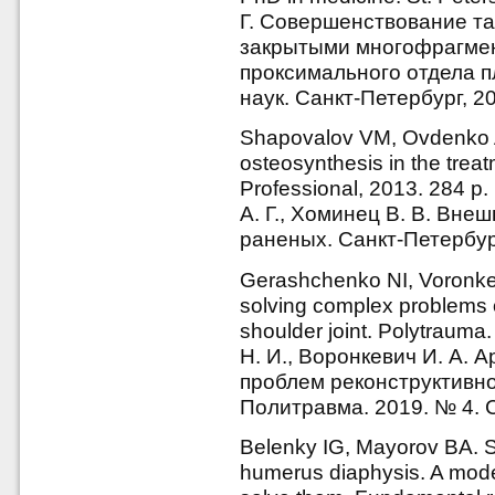
Г. Совершенствование та
закрытыми многофрагме
проксимального отдела пле
наук. Санкт-Петербург, 20
Shapovalov VM, Ovdenko A
osteosynthesis in the trea
Professional, 2013. 284 p
А. Г., Хоминец В. В. Вне
раненых. Санкт-Петербург
Gerashchenko NI, Voronkevi
solving complex problems o
shoulder joint. Polytraum
Н. И., Воронкевич И. А. 
проблем реконструктивной
Политравма. 2019. № 4. С
Belenky IG, Mayorov BA. Su
humerus diaphysis. A mode