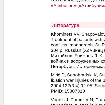
«Attribution» («Атрибуци
Литература
Khominets VV, Shapovalov 
Treatment of patients wit
conflicts: monograph. St. Pe
304 p. Russian (Хоминец В
Михайлов, Брижань Л. К.
войнах и вооруженных ко
Петербург : Историческая
Mirić D, Senohradski K, Sta
fixation war injuries of th
2004;132(3-4):92-95. Serb
PMID: 15307310
Vogels J, Pommier N, Curso