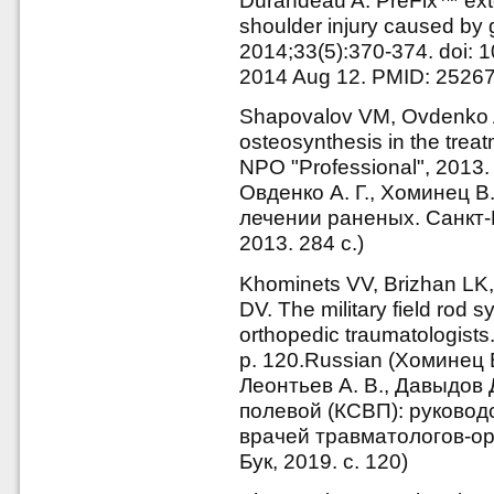
Durandeau A. PreFix™ extern
shoulder injury caused by
2014;33(5):370-374. doi: 
2014 Aug 12. PMID: 2526
Shapovalov VM, Ovdenko A
osteosynthesis in the trea
NPO "Professional", 2013.
Овденко А. Г., Хоминец В
лечении раненых. Санкт
2013. 284 с.)
Khominets VV, Brizhan LK,
DV. The military field rod s
orthopedic traumatologists
p. 120.Russian (Хоминец В
Леонтьев А. В., Давыдов 
полевой (КСВП): руковод
врачей травматологов-ор
Бук, 2019. с. 120)