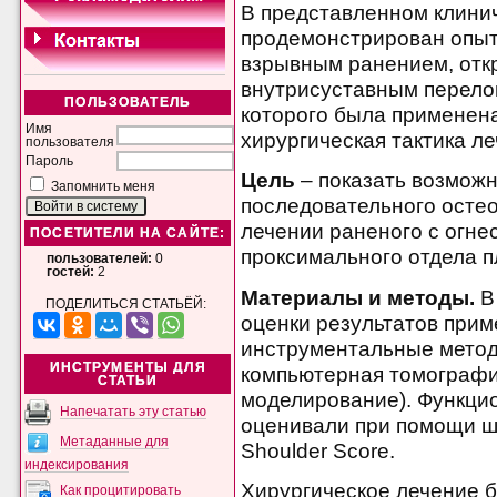
В представленном клини
продемонстрирован опыт
взрывным ранением, отк
внутрисуставным перелом
ПОЛЬЗОВАТЕЛЬ
которого была применен
Имя
хирургическая тактика ле
пользователя
Пароль
Цель
– показать возмож
Запомнить меня
последовательного остео
лечении раненого с огн
ПОСЕТИТЕЛИ НА САЙТЕ:
проксимального отдела п
пользователей:
0
гостей:
2
Материалы и методы.
В 
ПОДЕЛИТЬСЯ СТАТЬЁЙ:
оценки результатов при
инструментальные метод
ИНСТРУМЕНТЫ ДЛЯ
компьютерная томографи
СТАТЬИ
моделирование). Функци
Напечатать эту статью
оценивали при помощи шк
Метаданные для
Shoulder Score.
индексирования
Хирургическое лечение б
Как процитировать