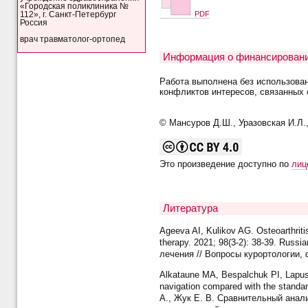
«Городская поликлиника №
PDF
112», г. Санкт-Петербург
Россия
врач травматолог-ортопед
Информация о финансировани
Работа выполнена без использова
конфликтов интересов, связанных 
© Мансуров Д.Ш., Уразовская И.Л., 
Это произведение доступно по
лиц
Литература
Ageeva AI, Kulikov AG. Osteoarthritis
therapy. 2021; 98(3-2): 38-39. Rus
лечения // Вопросы курортологии, 
Alkataune MA, Bespalchuk PI, Lapusta
navigation compared with the standa
А., Жук Е. В. Сравнительный анал