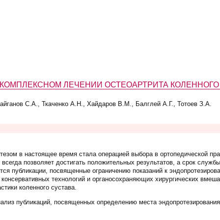
 КОМПЛЕКСНОМ ЛЕЧЕНИИ ОСТЕОАРТРИТА КОЛЕННОГО
йганов С.А., Ткаченко А.Н., Хайдаров В.М., Балглей А.Г., Тотоев З.А.
тезом в настоящее время стала операцией выбора в ортопедической пра
 всегда позволяет достигать положительных результатов, а срок службы
ся публикации, посвященные ограничению показаний к эндопротезирова
 консервативных технологий и органосохраняющих хирургических вмешат
стики коленного сустава.
нализ публикаций, посвященных определению места эндопротезирования