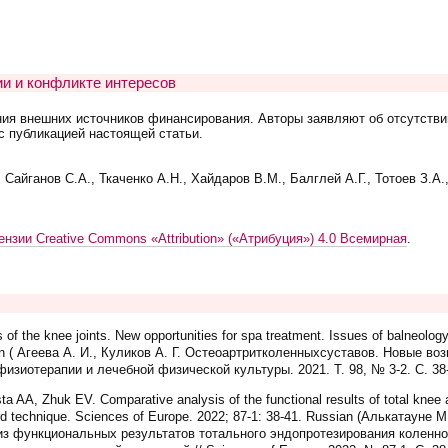
и и конфликте интересов
ния внешних источников финансирования. Авторы заявляют об отсутстви
с публикацией настоящей статьи.
Сайганов С.А., Ткаченко А.Н., Хайдаров В.М., Балглей А.Г., Тотоев З.А.
ензии Creative Commons «Attribution» («Атрибуция») 4.0 Всемирная
.
 of the knee joints. New opportunities for spa treatment. Issues of balneolog
sian ( Агеева А. И., Куликов А. Г. Остеоартритколенныхсуставов. Новые в
физиотерапии и лечебной физической культуры. 2021. Т. 98, № 3-2. С. 38
 AA, Zhuk EV. Comparative analysis of the functional results of total knee 
rd technique. Sciences of Europe. 2022; 87-1: 38-41. Russian (Алькатауне 
из функциональных результатов тотального эндопротезирования коленно