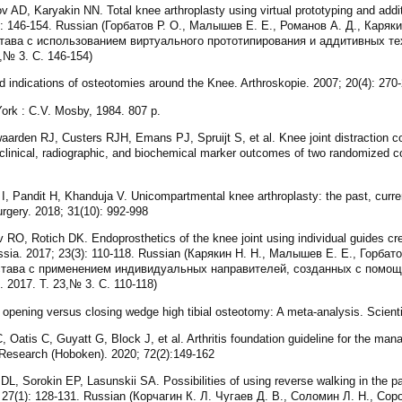
D, Karyakin NN. Total knee arthroplasty using virtual prototyping and addi
3): 146-154. Russian (Горбатов Р. О., Малышев Е. Е., Романов А. Д., Каряк
тава с использованием виртуального прототипирования и аддитивных те
,№ 3. С. 146-154)
 indications of osteotomies around the Knee. Arthroskopie. 2007; 20(4): 270
York : C.V. Mosby, 1984. 807 p.
rden RJ, Custers RJH, Emans PJ, Spruijt S, et al. Knee joint distraction co
 clinical, radiographic, and biochemical marker outcomes of two randomized cont
I, Pandit H, Khanduja V. Unicompartmental knee arthroplasty: the past, curren
rgery. 2018; 31(10): 992-998
O, Rotich DK. Endoprosthetics of the knee joint using individual guides cre
sia. 2017; 23(3): 110-118. Russian (Карякин Н. Н., Малышев Е. Е., Горбатов
тава с применением индивидуальных направителей, созданных с помощь
2017. Т. 23,№ 3. С. 110-118)
opening versus closing wedge high tibial osteotomy: A meta-analysis. Scienti
Oatis C, Guyatt G, Block J, et al. Arthritis foundation guideline for the mana
& Research (Hoboken). 2020; 72(2):149-162
 Sorokin EP, Lasunskii SA. Possibilities of using reverse walking in the path
; 27(1): 128-131. Russian (Корчагин К. Л. Чугаев Д. В., Соломин Л. Н., Сор