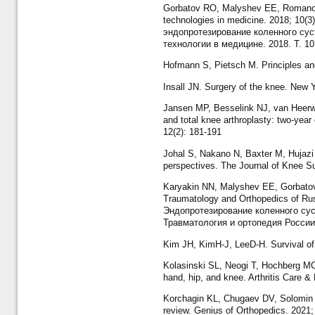
Gorbatov RO, Malyshev EE, Romanov A
technologies in medicine. 2018; 10(
эндопротезирование коленного сус
технологии в медицине. 2018. Т. 10
Hofmann S, Pietsch M. Principles and
Insall JN. Surgery of the knee. New 
Jansen MP, Besselink NJ, van Heerwaa
and total knee arthroplasty: two-year
12(2): 181-191
Johal S, Nakano N, Baxter M, Hujazi 
perspectives. The Journal of Knee Su
Karyakin NN, Malyshev EE, Gorbatov R
Traumatology and Orthopedics of Rus
Эндопротезирование коленного сус
Травматология и ортопедия России. 
Kim JH, KimH-J, LeeD-H. Survival of 
Kolasinski SL, Neogi T, Hochberg MC, 
hand, hip, and knee. Arthritis Care 
Korchagin KL, Chugaev DV, Solomin DL,
review. Genius of Orthopedics. 2021