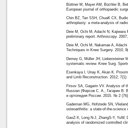
Büttner M, Mayer AM, Büchler B, Betz
European journal of orthopaedic surg
Chin BZ, Tan SSH, ChuaK CX, Budion
arthroplasty: a meta-analysis of rad
Deie M, Ochi M, Adachi N, Kajiwara R,
preliminary report. Arthroscopy. 2007
Deie M, Ochi M, Nakamae A, Adachi N, 
Techniques in Knee Surgery. 2010; 9(
Demey G, Müller JH, Liebensteiner M, 
systematic review. Knee Surg. Sports
Esenkaya I, Unay K, Akan K. Proximal 
and Limb Reconstruction. 2012; 7(1):
Firsov SA, Gagarin VV. Analysis of th
Russian (Фирсов С. А., Гагарин В.
и ортопедия России. 2015. № 2 (76).
Gademan MG, Hofstede SN, Vlieland T
osteoarthritis: a state-of-the-scienc
GaoZ-X, Long N-J, ZhangS-Y, YuW, Da
analysis of randomized controlled cli