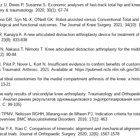
 U, Drees P, Susanne S. Economic analyses of fast-track total hip and knee 
ery & traumatology. 2020; 30(1): 67-74
o GR, Syn NL-X, O'Neill GK. Robot-assisted versus Conventional Total an
iological and functional outcomes. The Journal of Knee Surgery. 2021; 34(10):
 Kanaya A. A new articulated distraction arthroplasty device for treatment of t
; 23(8): 833-838
Nakasa T, Niimoto T. Knee articulated distraction arthroplasty for the middle
2): 80-84
Pilot P, Nover L, Kort N. Insufficient evidence to confirm benefits of custom 
 Traumatol. Arthrosc. 2021. Available at: https://pubmed.ncbi.nlm.nih.gov/3
tibial osteotomies for the medial compartment arthrosis of the knee: a histo
 13-21
e early results of unicondylar knee arthroplasty. Traumatology and Orthopedi
 В. Анализ ранних результатов одномыщелкового эндопротезирования кол
 С. 99-105)
PMV, Nelissen RGHH, Marang-van de Mheen PJ. Indication criteria for total 
e overview. BMC Musculoskeletal Disorders. 2016; 17(1): 463
i Y-X, Xiao C. Comparison of kinematic alignment and mechanical alignment i
nical trials. Journal of Orthopaedic Surgery. 2020; 12(6): 1567-1578