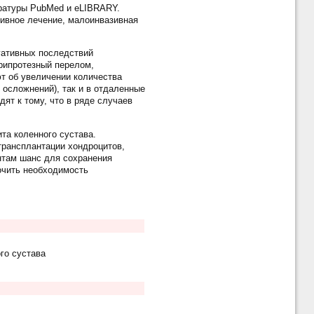
ературы PubMed и еLIBRARY.
тивное лечение, малоинвазивная
гативных последствий
рипротезный перелом,
т об увеличении количества
 осложнений), так и в отдаленные
ят к тому, что в ряде случаев
та коленного сустава.
рансплантации хондроцитов,
нтам шанс для сохранения
очить необходимость
го сустава