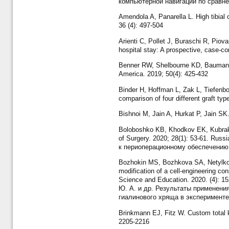
компьютерной навигации по сравнен
Amendola A, Panarella L. High tibial 
36 (4): 497-504
Arienti C, Pollet J, Buraschi R, Piovan
hospital stay: A prospective, case-con
Benner RW, Shelbourne KD, Bauman SN,
America. 2019; 50(4): 425-432
Binder H, Hoffman L, Zak L, Tiefenboe
comparison of four different graft t
Bishnoi M, Jain A, Hurkat P, Jain SK.
Boloboshko KB, Khodkov EK, Kubrakov
of Surgery. 2020; 28(1): 53-61. Ru
к периоперационному обеспечению э
Bozhokin MS, Bozhkova SA, Netylko 
modification of a cell-engineering co
Science and Education. 2020. (4): 
Ю. А. и др. Результаты применени
гиалинового хряща в эксперименте 
Brinkmann EJ, Fitz W. Custom total k
2205-2216