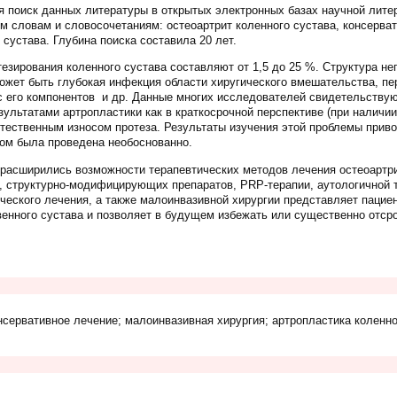
 поиск данных литературы в открытых электронных базах научной лит
 словам и словосочетаниям: остеоартрит коленного сустава, консерва
 сустава. Глубина поиска составила 20 лет.
зирования коленного сустава составляют от 1,5 до 25 %. Структура не
ожет быть глубокая инфекция области хиругического вмешательства, пе
с его компонентов и др. Данные многих исследователей свидетельствую
ультатами артропластики как в краткосрочной перспективе (при наличии
стественным износом протеза. Результаты изучения этой проблемы привод
том была проведена необоснованно.
расширились возможности терапевтических методов лечения остеоартри
структурно-модифицирующих препаратов, PRP-терапии, аутологичной т
ческого лечения, а также малоинвазивной хирургии представляет пацие
енного сустава и позволяет в будущем избежать или существенно отср
онсервативное лечение; малоинвазивная хирургия; артропластика коленно