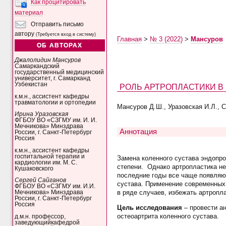
Как процитировать
материал
Отправить письмо
автору
(Требуется вход в систему)
Главная
>
№ 3 (2022)
>
Мансуров
ОБ АВТОРАХ
Джалолидин Мансуров
Самаркандский
государственный медицинский
университет, г. Самарканд
Узбекистан
РОЛЬ АРТРОПЛАСТИКИ В
к.м.н., ассистент кафедры
травматологии и ортопедии
Мансуров Д.Ш., Уразовская И.Л., Са
Ирина Уразовская
ФГБОУ ВО «СЗГМУ им. И. И.
Мечникова» Минздрава
Аннотация
России, г. Санкт-Петербург
Россия
к.м.н., ассистент кафедры
госпитальной терапии и
Замена коленного сустава эндопро
кардиологии им. М. С.
степени. Однако артропластика не
Кушаковского
последние годы все чаще появляют
Сергей Сайганов
сустава. Применение современных
ФГБОУ ВО «СЗГМУ им. И.И.
в ряде случаев, избежать артропла
Мечникова» Минздрава
России, г. Санкт-Петербург
Россия
Цель исследования
– провести а
остеоартрита коленного сустава.
д.м.н. профессор,
заведующийкафедрой