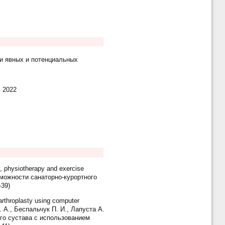
и явных и потенциальных
, 2022
y, physiotherapy and exercise
озможности санаторно-курортного
-39)
arthroplasty using computer
М. А., Беспальчук П. И., Лапуста А.
го сустава с использованием