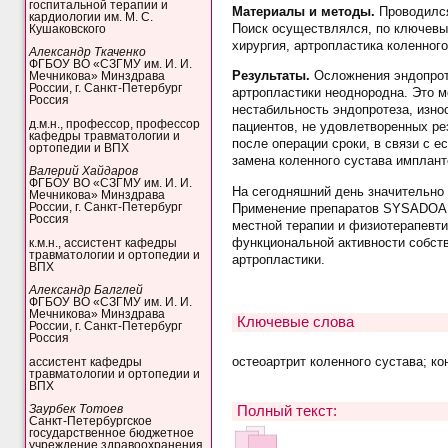
госпитальной терапии и
Материалы и методы.
Проводился
кардиологии им. М. С.
Поиск осуществлялся, по ключевым
Кушаковского
хирургия, артропластика коленного
Александр Ткаченко
ФГБОУ ВО «СЗГМУ им. И. И.
Результаты.
Осложнения эндопроте
Мечникова» Минздрава
России, г. Санкт-Петербург
артропластики неоднородна. Это м
Россия
нестабильность эндопротеза, изно
д.м.н., профессор, профессор
пациентов, не удовлетворенных рез
кафедры травматологии и
после операции сроки, в связи с е
ортопедии и ВПХ
замена коленного сустава имплан
Валерий Хайдаров
ФГБОУ ВО «СЗГМУ им. И. И.
На сегодняшний день значительно 
Мечникова» Минздрава
Применение препаратов SYSADOA, 
России, г. Санкт-Петербург
Россия
местной терапии и физиотерапевти
функциональной активности собств
к.м.н., ассистент кафедры
травматологии и ортопедии и
артропластики.
ВПХ
Александр Балглей
ФГБОУ ВО «СЗГМУ им. И. И.
Мечникова» Минздрава
Ключевые слова
России, г. Санкт-Петербург
Россия
остеоартрит коленного сустава; к
ассистент кафедры
травматологии и ортопедии и
ВПХ
Полный текст:
Заурбек Тотоев
Санкт-Петербургское
государственное бюджетное
учреждение здравоохранения