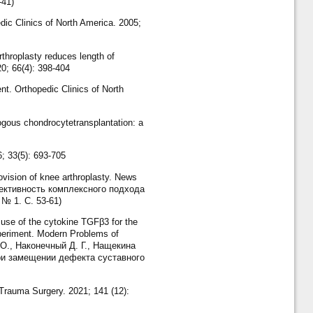
-41)
dic Clinics of North America. 2005;
arthroplasty reduces length of
20; 66(4): 398-404
t. Orthopedic Clinics of North
logous chondrocytetransplantation: a
6; 33(5): 693-705
vision of knee arthroplasty. News
ффективность комплексного подхода
№ 1. С. 53-61)
se of the cytokine TGFβ3 for the
experiment. Modern Problems of
. О., Наконечный Д. Г., Нащекина
ри замещении дефекта суставного
Trauma Surgery. 2021; 141 (12):