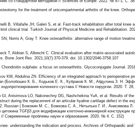
ию со стандартной методикой // Sciences of Europe. 2022. № 87-1. С. 38
osteotomy for the treatment of unicompartmental arthritis of the knee. Orthope
elli B, Villafañe JH, Galeri S, et al. Fast-track rehabilitation after total knee 
trol clinical trial. Turkish Journal of Physical Medicine and Rehabilitation. 20
 Norris A, Gray T. Knee osteoarthritis: alternative range of motion treatmen
ck T, Aldrian S, Albrecht C. Clinical evaluation after matrix-associated auto
ypes. Bone Joint Res. 2021;10(7):370-379. doi: 10.1302/2046-3758.107
 Chondroitin sulphate: a focus on osteoarthritis. Glycoconjugate Journal. 201
 KM, Abdulina ZN. Efficiency of an integrated approach to perioperative pro
ssian (Болобошко К. Б., Ходьков Е. К., Кубраков К. М., Абдулина З. Н. Э
ндопротезирования коленного сустава // Новости хирургии. 2020. Т. 28, 
GI, Anisimova LO, Nakonechny DG, Nashchekina YuA, et al. Results of the u
nstruct during the replacement of an articular hyaline cartilage defect in the 
152. Russian ( Божокин М. С., Божкова С. А., Нетылько Г. И., Анисимова Л
я цитокина TGFβ3 для модификации клеточно-инженерной конструкции п
// Современные проблемы науки и образования. 2020. № 4. С. 152)
nee: understanding the indication and process. Archives of Orthopaedic and 