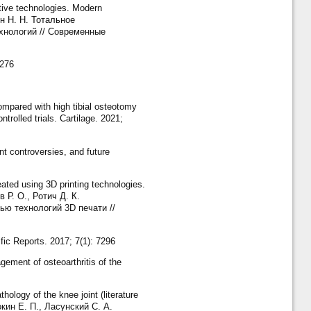
tive technologies. Modern
ин Н. Н. Тотальное
хнологий // Современные
-276
mpared with high tibial osteotomy
rolled trials. Cartilage. 2021;
t controversies, and future
ated using 3D printing technologies.
 Р. О., Ротич Д. К.
ю технологий 3D печати //
fic Reports. 2017; 7(1): 7296
gement of osteoarthritis of the
ology of the knee joint (literature
окин Е. П., Ласунский С. А.