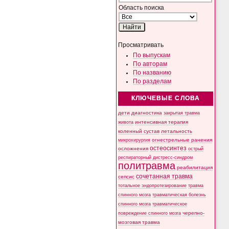
Область поиска
Просматривать
По выпускам
По авторам
По названию
По разделам
КЛЮЧЕВЫЕ СЛОВА
дети
диагностика
закрытая травма
интенсивная терапия
живота
коленный сустав
летальность
микрохирургия
огнестрельные ранения
остеосинтез
осложнения
острый
респираторный дистресс-синдром
политравма
реабилитация
сочетанная травма
сепсис
тотальное эндопротезирование
травма
спинного мозга
травматическая болезнь
спинного мозга
травматическое
черепно-
повреждение спинного мозга
мозговая травма