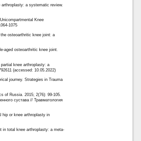
arthroplasty: a systematic review.
d Unicompartmental Knee
 1064-1075
he osteoarthritic knee joint: a
-aged osteoarthritic knee joint.
partial knee arthroplasty: a
4792611 (accessed: 10.05.2022)
rical journey. Strategies in Trauma
cs of Russia. 2015; 2(76): 99-105.
енного сустава // Травматология
hip or knee arthroplasty in
n total knee arthroplasty: a meta-