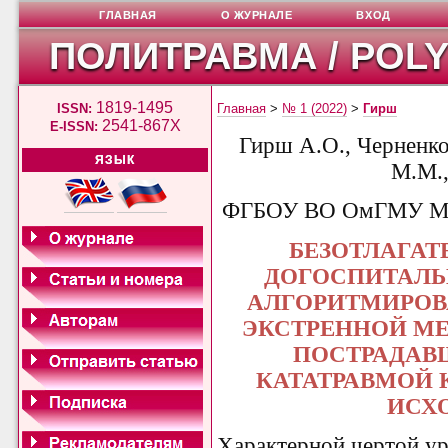
ГЛАВНАЯ
О ЖУРНАЛЕ
ВХОД
ПОЛИТРАВМА / POL
1819-1495
ISSN:
Главная
>
№ 1 (2022)
>
Гирш
2541-867X
E-ISSN:
Гирш А.О.,
Черненко
ЯЗЫК
М.М.
ФГБОУ ВО ОмГМУ Ми
БЕЗОТЛАГАТ
ДОГОСПИТАЛЬ
АЛГОРИТМИРОВ
ЭКСТРЕННОЙ М
ПОСТРАДАВ
КАТАТРАВМОЙ 
ИСХ
Характерной чертой у