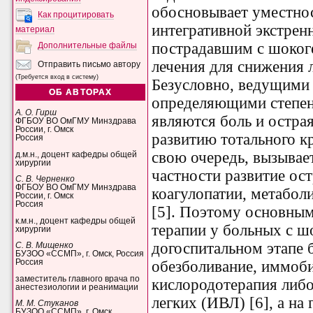
обосновывает уместно
Как процитировать
интегративной экстре
материал
пострадавшим с шокоге
Дополнительные файлы
лечения
для снижения 
Отправить письмо автору
(Требуется вход в систему)
Безусловно, ведущими
ОБ АВТОРАХ
определяющими степен
А. О. Гирш
являются боль и остра
ФГБОУ ВО ОмГМУ Минздрава
России, г. Омск
развитию тотального к
Россия
свою очередь, вызывае
д.м.н., доцент кафедры общей
хирургии
частности развитие ос
С. В. Черненко
ФГБОУ ВО ОмГМУ Минздрава
коагулопатии, метабол
России, г. Омск
Россия
[5]. Поэтому основны
к.м.н., доцент кафедры общей
терапии у больных с ш
хирургии
догоспитальном этапе 
С. В. Мищенко
БУЗОО «ССМП», г. Омск, Россия
обезболивание, иммоби
Россия
заместитель главного врача по
кислородотерапия либо
анестезиологии и реанимации
легких (ИВЛ) [6], а на
М. М. Стуканов
БУЗОО «ССМП», г. Омск