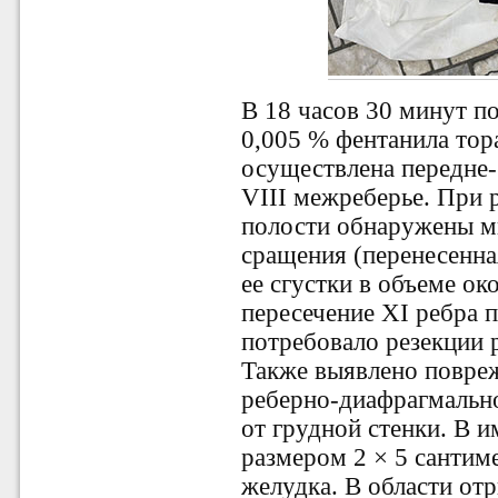
В 18 часов 30 минут п
0,005 % фентанила
тор
осуществлена передне-
VIII
межреберье. При р
полости обнаружены м
сращения (перенесенна
ее сгустки в объеме ок
пересечение XI ребра п
потребовало резекции 
Также выявлено повре
реберно-диафрагмальн
от грудной стенки. В
размером 2 × 5 сантим
желудка. В области от