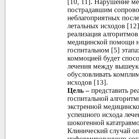
[10, 11]. Нарушение м
пострадавшим сопрово
неблагоприятных после
летальных исходов [12
реализация алгоритмов
медицинской помощи на
госпитальном [5] этап
коммоцией будет спосо
лечения между вышеук
обусловливать комплим
исходов [13].
Цель –
представить
ре
госпитальной алгоритм
экстренной медицинск
успешного исхода лече
шокогенной кататравм
Клинический случай оп
информированного сог