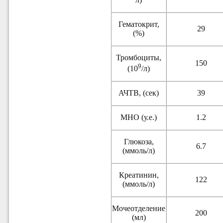
Гематокрит,
29
(%)
Тромбоциты,
150
9
(10
/л)
АЧТВ, (сек)
39
МНО (у.е.)
1.2
Глюкоза,
6.7
(ммоль/л)
Креатинин,
122
(ммоль/л)
Мочеотделение
200
(мл)