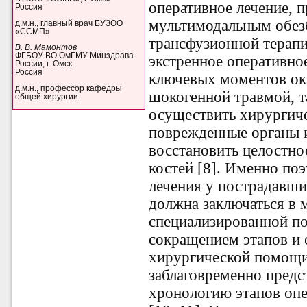
оперативное лечение, 
Россия
мультимодальным обез
д.м.н., главный врач БУЗОО
«ССМП»
трансфузионной терапи
В. В. Мамонтов
ФГБОУ ВО ОмГМУ Минздрава
экстренное оперативно
России, г. Омск
Россия
ключевых моментов ок
д.м.н., профессор кафедры
шокогенной травмой, та
общей хирургии
осуществить хирургиче
поврежденные органы и
восстановить целостно
костей [8]. Именно по
лечения у пострадавш
должна заключаться в
специализированной п
сокращением этапов и 
хирургической помощи 
заблаговременно предс
хронологию этапов опе