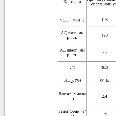
Критерии
операционну
-1
108
ЧСС, ( мин
)
АД сист., мм
120
рт. ст.
АД диаст., мм
80
рт. ст.
Т, °С
36.3
SaO
, (%)
90 %
2
Лактат, (ммоль/
2.4
л)
Гемоглобин, (г/
98
л)