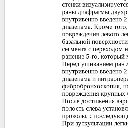
стенки визуализируетс
раны диафрагмы двух
внутривенно введено
2
диазепама
. Кроме того
повреждения левого лег
базальной поверхности 
сегмента с переходом н
ранение 5-го, который
Перед ушиванием ран л
внутривенно введено 2
диазепама и
интраопер
фибробронхоскопия, п
повреждения крупных б
После достижения аэро
полость слева установ
проколы, с последующ
При аускультации легк