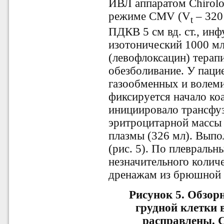
ИВЛ аппаратом
Chirol
режиме СМV (V
– 320
t
ПДКВ 5 см вд. ст., ин
изотонический 1000 мл
(левофлоксацин) терап
обезболивание. У паци
газообменных и волем
фиксируется начало коа
инициировало трансфу
эритроцитарной массы
плазмы (326 мл). Выпо
(рис. 5). По плевраль
незначительного количе
дренажам из брюшной п
Рисунок 5.
Обзорн
грудной клетки 
расправлены. С