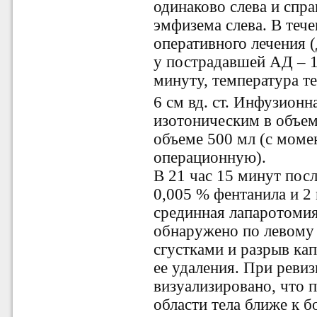
одинаково слева и спр
эмфизема слева. В тече
оперативного лечения 
у пострадавшей АД – 12
минуту, температура те
6 см вд. ст. Инфузион
изотоническим в объем
объеме 500 мл (с моме
операционную).
В 21 час 15 минут пос
0,005 % фентанила и 2
срединная лапаротоми
обнаружено по левому 
сгустками и разрыв кап
ее удаления. При реви
визуализировано, что п
области тела ближе к 