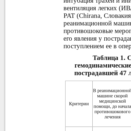
интубация трахеи и и
вентиляция легких (ИВ
PAT (Chirana, Словаки
реанимационной маши
противошоковые мероп
его явления у пострада
поступлением ее в опе
Таблица 1.
С
гемодинамические
пострадавшей 47 л
В реанимационно
машине скорой
медицинской
Критерии
помощи, до начал
противошокового
лечения