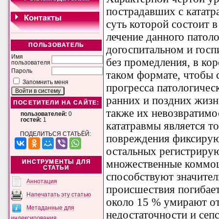
пострадавших с кататра
суть которой состоит 
лечение данного патол
ПОЛЬЗОВАТЕЛЬ
догоспитальном и госп
Имя
без промедления, в ко
пользователя
Пароль
таком формате, чтобы
Запомнить меня
прогресса патологичес
ранних и поздних жиз
ПОСЕТИТЕЛИ НА САЙТЕ:
также их невозвратимо
пользователей:
0
гостей:
1
кататравмы является т
ПОДЕЛИТЬСЯ СТАТЬЁЙ:
повреждения фиксируют
остальных регистрирую
множественные коммоц
ИНСТРУМЕНТЫ ДЛЯ
СТАТЬИ
способствуют значител
Аннотация
происшествия погибает
Напечатать эту статью
около 15 % умирают о
Метаданные для
недостаточности и сепс
индексирования