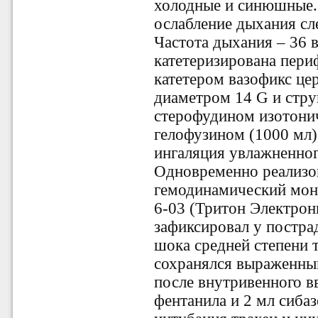
холодные и синюшные.
ослабление дыхания сле
Частота дыхания – 36 
катетеризирована пери
катетером
вазофикс цер
диаметром 14 G
и стру
стерофудином изотонич
гелофузином (1000 мл)
ингаляция увлажненног
Одновременно реализо
гемодинамический мони
6-03 (Тритон Электрон
зафиксировал у постра
шока средней степени 
сохранялся выраженны
после внутривенного 
фентанила и 2 мл сиба