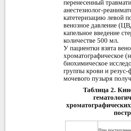
перенесенный травмат
анестезиолог-реанимат
катетеризацию левой п
венозное давление (ЦВД)
капельное введение ст
количестве 500 мл.
У пациентки взята вено
хроматографическое (на
биохимическое исследо
группы крови и резус-
мочевого пузыря получе
Таблица 2. Кин
гематологич
хроматографических
постр
При поступлени