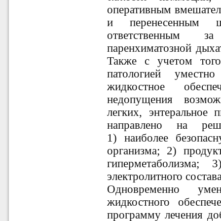
оперативным вмешател
и перенесенным 
ответственным за
паренхиматозной дыхат
Также с учетом того
патологией уместн
жидкостное обесп
недопущения возмо
легких, энтеральное 
направлено на реш
1) наиболее безопас
организма; 2) продук
гиперметаболизма; 3
электролитного состава
Одновременно уме
жидкостного обеспе
программу лечения до