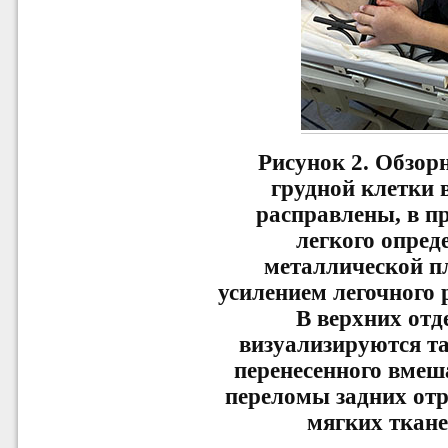
Рисунок 2.
Обзорн
грудной клетки 
расправлены, в п
легкого опред
металлической п
усилением легочного 
В верхних отд
визуализируются т
перенесенного вмеша
переломы задних отр
мягких ткане