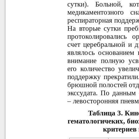
сутки). Больной, ко
медикаментозного сн
респираторная поддерж
На вторые сутки преб
протоколировались о
счет церебральной и д
являлось основанием
внимание полную усво
его количество увели
поддержку прекратили
брюшной полостей отд
экссудата. По данным
– левосторонняя пневм
Таблица 3. Кин
гематологичеких, би
критериев 