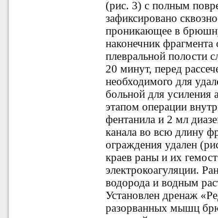
(рис. 3) с полным пов
зафиксировано сквозно
проникающее в брюшн
наконечник фрагмента 
плевральной полости сл
20 минут, перед рассеч
необходимого для удал
больной для усиления 
этапом операции внутр
фентанила и 2 мл диазе
канала во всю длину ф
ограждения удален (рис
краев раны и их гемос
электрокоагуляции. Ра
водорода и водным рас
Установлен дренаж «Р
разорванных мышц брю