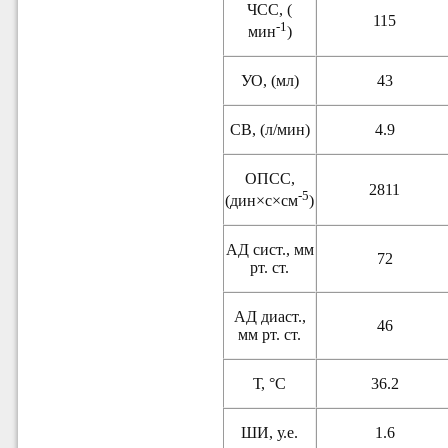
ЧСС, (
115
-1
мин
)
УО, (мл)
43
СВ, (л/мин)
4.9
ОПСС,
2811
-5
(дин×с×см
)
АД сист., мм
72
рт. ст.
АД диаст.,
46
мм рт. ст.
Т, °С
36.2
ШИ, у.е.
1.6