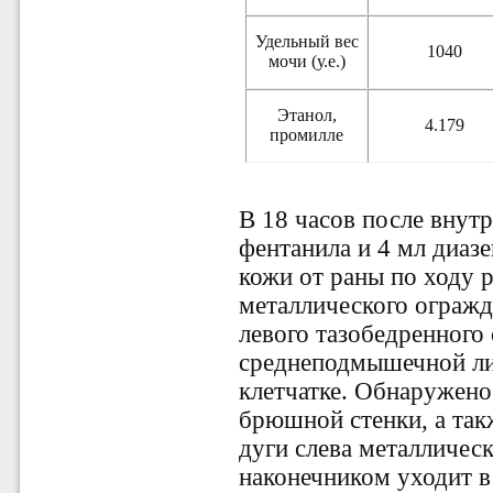
Удельный вес
1040
мочи (у.е.)
Этанол,
4.179
промилле
В 18 часов после внут
фентанила и 4 мл диаз
кожи от раны по ходу
металлического огражд
левого тазобедренного 
среднеподмышечной ли
клетчатке. Обнаружен
брюшной стенки, а такж
дуги слева металличес
наконечником уходит в