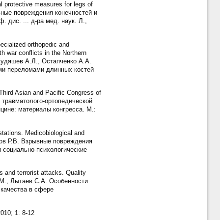
l protective measures for legs of
зрывные повреждения конечностей и
ис. ... д-ра мед. наук. Л.,
cialized orthopedic and
h war conflicts in the Northern
 Кудяшев А.Л., Остапченко А.А.
ми переломами длинных костей
Third Asian and Pacific Congress of
ти травматолого-ортопедической
цине: материалы конгресса. М.:
tations. Medicobiological and
адков Р.В. Взрывные повреждения
и социально-психологические
and terrorist attacks. Quality
.М., Лытаев С.А. Особенности
 качества в сфере
010; 1: 8-12