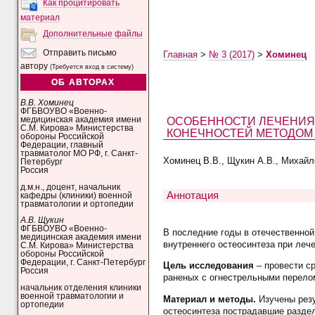
Как процитировать
материал
Дополнительные файлы
Отправить письмо
Главная
>
№ 3 (2017)
>
Хоминец
автору
(Требуется вход в систему)
ОБ АВТОРАХ
В.В. Хоминец
ФГБВОУВО «Военно-
ОСОБЕННОСТИ ЛЕЧЕНИЯ
медицинская академия имени
С.М. Кирова» Министерства
КОНЕЧНОСТЕЙ МЕТОДОМ
обороны Российской
Федерации, главный
травматолог МО РФ, г. Санкт-
Хоминец В.В., Щукин А.В., Михайл
Петербург
Россия
д.м.н., доцент, начальник
Аннотация
кафедры (клиники) военной
травматологии и ортопедии
А.В. Щукин
ФГБВОУВО «Военно-
В последние годы в отечественной
медицинская академия имени
внутреннего остеосинтеза при леч
С.М. Кирова» Министерства
обороны Российской
Федерации, г. Санкт-Петербург
Цель исследования
– провести с
Россия
раненых с огнестрельными перело
начальник отделения клиники
военной травматологии и
Материал и методы.
Изучены резу
ортопедии
остеосинтеза пострадавшие раздел