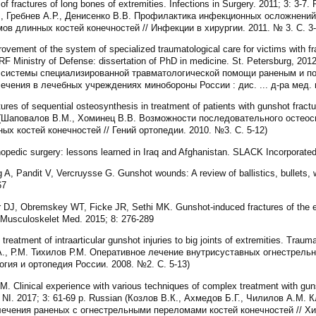
of fractures of long bones of extremities. Infections in Surgery. 2011; 3: 3
В., Гребнев А.Р., Денисенко В.В. Профилактика инфекционных осложнени
в длинных костей конечностей // Инфекции в хирургии. 2011. № 3. С. 3-
ement of the system of specialized traumatological care for victims with fra
f RF Ministry of Defense: dissertation of PhD in medicine. St. Petersburg, 2
 системы специализированной травматологической помощи раненым и п
ечения в лечебных учреждениях минобороны России : дис. ... д-ра мед. на
s of sequential osteosynthesis in treatment of patients with gunshot fractu
an (Шаповалов В.М., Хоминец В.В. Возможности последовательного остео
 костей конечностей // Гений ортопедии. 2010. №3. С. 5-12)
edic surgery: lessons learned in Iraq and Afghanistan. SLACK Incorporated
, Pandit V, Vercruysse G. Gunshot wounds: A review of ballistics, bullets
67
DJ, Obremskey WT, Ficke JR, Sethi MK. Gunshot-induced fractures of the ext
 Musculoskelet Med. 2015; 8: 276-289
eatment of intraarticular gunshot injuries to big joints of extremities. Trau
.А., Р.М. Тихилов Р.М. Оперативное лечение внутрисуставных огнестрел
огия и ортопедия России. 2008. №2. С. 5-13)
 Clinical experience with various techniques of complex treatment with guns
ov NI. 2017; 3: 61-69 p. Russian (Козлов В.К., Ахмедов Б.Г., Чилилов А.М
ечения раненых с огнестрельными переломами костей конечностей // Хи