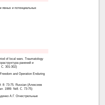
и явных и потенциальных
riod of local wars. Traumatology
нфраструктура ранений и
 С. 301-302)
i Freedom and Operation Enduring
9. 8: 73-75. Russian (Алексеев
л. 1989. №8. С. 73-75)
Овденко А.Г. Огнестрельные