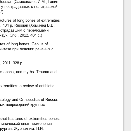
-7. Russian (Самохвалов И.М., Ганин
й у пострадавших с политравмой
7)
ctures of long bones of extremities
012. 404 p. Russian (Хоминец В.В.
острадавшим с переломами
ук. Спб., 2012. 404 с.)
res of long bones. Genius of
синтеза при лечении раненых с
, 2011. 328 p.
, weapons, and myths. Trauma and
remities: a review of antibiotic
matology and Orthopedics of Russia.
ьных повреждений крупных
hot fractures of extremities bones.
. Клинический опыт применения
рургия. Журнал им. Н.И.