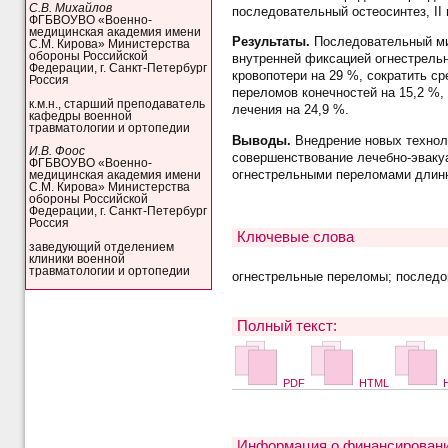
С.В. Михайлов
последовательный остеосинтез, II
ФГБВОУВО «Военно-
медицинская академия имени
Результаты.
Последовательный мин
С.М. Кирова» Министерства
обороны Российской
внутренней фиксацией огнестрельн
Федерации, г. Санкт-Петербург
кровопотери на 29 %, сократить ср
Россия
переломов конечностей на 15,2 %,
к.м.н., старший преподаватель
лечения на 24,9 %.
кафедры военной
травматологии и ортопедии
Выводы.
Внедрение новых техноло
И.В. Фоос
совершенствование лечебно-эваку
ФГБВОУВО «Военно-
огнестрельными переломами длинн
медицинская академия имени
С.М. Кирова» Министерства
обороны Российской
Федерации, г. Санкт-Петербург
Россия
Ключевые слова
заведующий отделением
клиники военной
травматологии и ортопедии
огнестрельные переломы; последов
Полный текст:
PDF
HTML
H
Информация о финансировани