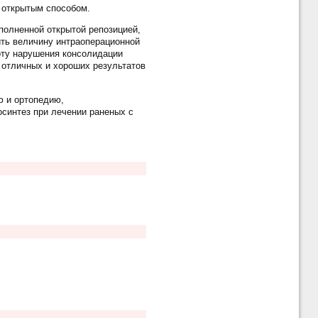
 открытым способом.
олненной открытой репозицией,
ить величину интраоперационной
тоту нарушения консолидации
 отличных и хороших результатов
ю и ортопедию,
синтез при лечении раненых с