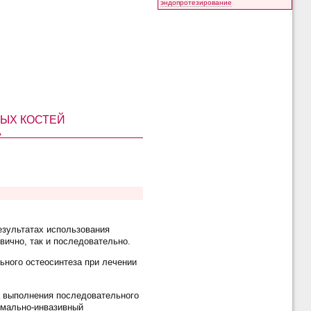
эндопротезирование
ЫХ КОСТЕЙ
А
езультатах использования
вично, так и последовательно.
ьного остеосинтеза при лечении
а выполнения последовательного
имально-инвазивный