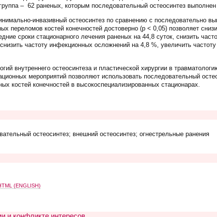
 группа – 62 раненых, которым последовательный остеосинтез выполнен
имально-инвазивный остеосинтез по сравнению с последовательно вып
ых переломов костей конечностей достоверно (p < 0,05) позволяет сниз
едние сроки стационарного лечения раненых на 44,8 суток, снизить час
 снизить частоту инфекционных осложнений на 4,8 %, увеличить частоту
гий внутреннего остеосинтеза и пластической хирургии в травматологи
ационных мероприятий позволяют использовать последовательный остео
ых костей конечностей в высокоспециализированных стационарах.
ательный остеосинтез; внешний остеосинтез; огнестрельные ранения
TML (ENGLISH)
и и конфликте интересов