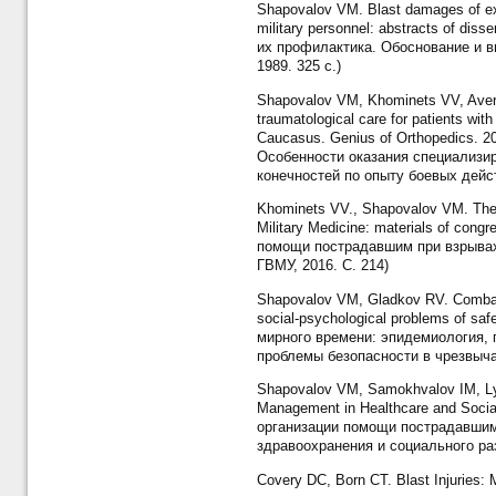
Shapovalov VM. Blast damages of extr
military personnel: abstracts of di
их профилактика. Обоснование и в
1989. 325 с.)
Shapovalov VM, Khominets VV, Averk
traumatological care for patients with
Caucasus. Genius of Orthopedics. 2
Особенности оказания специализи
конечностей по опыту боевых дейст
Khominets VV., Shapovalov VM. The fe
Military Medicine: materials of co
помощи пострадавшим при взрывах 
ГВМУ, 2016. С. 214)
Shapovalov VM, Gladkov RV. Combat i
social-psychological problems of sa
мирного времени: эпидемиология, 
проблемы безопасности в чрезвыча
Shapovalov VM, Samokhvalov IM, Lytae
Management in Healthcare and Soci
организации помощи пострадавшим 
здравоохранения и социального раз
Covery DC, Born CT. Blast Injuries: 