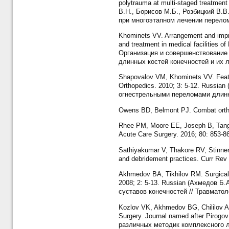
polytrauma at multi-staged treatment 
В.Н., Борисов М.Б., Розбицкий В.
при многоэтапном лечении переломо
Khominets VV. Arrangement and improv
and treatment in medical facilities o
Организация и совершенствование
длинных костей конечностей и их л
Shapovalov VM, Khominets VV. Feature
Orthopedics. 2010; 3: 5-12. Russi
огнестрельными переломами длинных
Owens BD, Belmont PJ. Combat orthop
Rhee PM, Moore EE, Joseph B, Tang A
Acute Care Surgery. 2016; 80: 853-8
Sathiyakumar V, Thakore RV, Stinner 
and debridement practices. Curr Rev
Akhmedov BA, Tikhilov RM. Surgical tr
2008; 2: 5-13. Russian (Ахмедов Б
суставов конечностей // Травматол
Kozlov VK, Akhmedov BG, Chililov AM.
Surgery. Journal named after Pirog
различных методик комплексного л