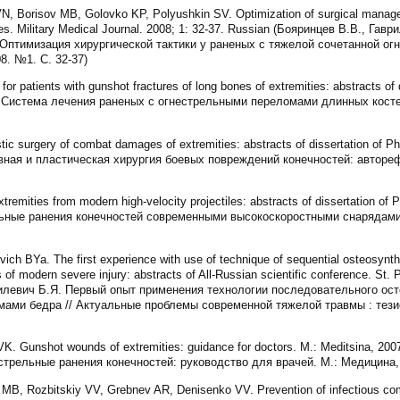
VN, Borisov MB, Golovko KP, Polyushkin SV. Optimization of surgical manage
ties. Military Medical Journal. 2008; 1: 32-37. Russian (Бояринцев В.В., Гав
 Оптимизация хирургической тактики у раненых с тяжелой сочетанной ог
8. №1. С. 32-37)
or patients with gunshot fractures of long bones of extremities: abstracts of 
. Система лечения раненых с огнестрельными переломами длинных костей 
tic surgery of combat damages of extremities: abstracts of dissertation of Ph
вная и пластическая хирургия боевых повреждений конечностей: автореф. 
emities from modern high-velocity projectiles: abstracts of dissertation of P
ьные ранения конечностей современными высокоскоростными снарядами: а
ch BYa. The first experience with use of technique of sequential osteosynthe
s of modern severe injury: abstracts of All-Russian scientific conference. St.
пилевич Б.Я. Первый опыт применения технологии последовательного ост
мами бедра // Актуальные проблемы современной тяжелой травмы : тез
K. Gunshot wounds of extremities: guidance for doctors. M.: Meditsina, 200
трельные ранения конечностей: руководство для врачей. М.: Медицина, 
B, Rozbitskiy VV, Grebnev AR, Denisenko VV. Prevention of infectious compl