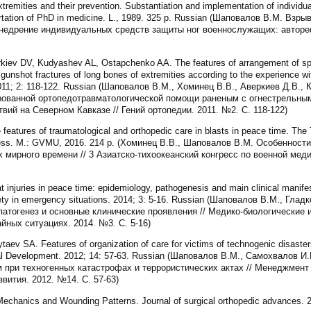
emities and their prevention. Substantiation and implementation of individua
ssertation of PhD in medicine. L., 1989. 325 p. Russian (Шаповалов В.М. В
недрение индивидуальных средств защиты ног военнослужащих: автореф. д
iev DV, Kudyashev AL, Ostapchenko AA. The features of arrangement of spe
 gunshot fractures of long bones of extremities according to the experience wit
011; 2: 118-122. Russian (Шаповалов В.М., Хоминец В.В., Аверкиев Д.В.,
рованной ортопедотравматологической помощи раненым с огнестрельны
вий на Северном Кавказе // Гений ортопедии. 2011. №2. С. 118-122)
atures of traumatological and orthopedic care in blasts in peace time. The 
ngress. M.: GVMU, 2016. 214 p. (Хоминец В.В., Шаповалов В.М. Особеннос
мирного времени // 3 Азиатско-тихоокеанский конгресс по военной меди
njuries in peace time: epidemiology, pathogenesis and main clinical manifes
fety in emergency situations. 2014; 3: 5-16. Russian (Шаповалов В.М., Гл
патогенез и основные клинические проявления // Медико-биологические 
йных ситуациях. 2014. №3. С. 5-16)
v SA. Features of organization of care for victims of technogenic disasters 
al Development. 2012; 14: 57-63. Russian (Шаповалов В.М., Самохвалов И
при техногенных катастрофах и террористических актах // Менеджмент
вития. 2012. №14. С. 57-63)
Mechanics and Wounding Patterns. Journal of surgical orthopedic advances. 2