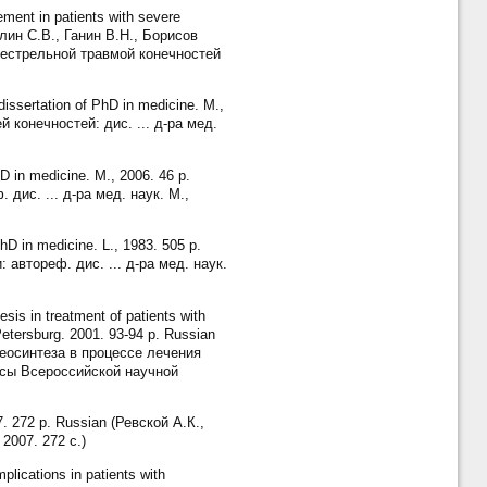
ment in patients with severe
рилин С.В., Ганин В.Н., Борисов
нестрельной травмой конечностей
dissertation of PhD in medicine. M.,
конечностей: дис. ... д-ра мед.
D in medicine. M., 2006. 46 p.
дис. ... д-ра мед. наук. М.,
hD in medicine. L., 1983. 505 p.
втореф. дис. ... д-ра мед. наук.
sis in treatment of patients with
 Petersburg. 2001. 93-94 p. Russian
еосинтеза в процессе лечения
исы Всероссийской научной
7. 272 p. Russian (Ревской А.К.,
2007. 272 с.)
ications in patients with