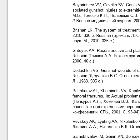
Boyarintsev VV, Gavrilin SV, Ganin 
sociated gunshot injuries to extremi
М.Б., Головко К.П., Полюшкш С.В.
// Военно-медицинский журнал. 200
Brizhan LK. The system of treatment f
2010. 336 p. Russian (Брижань Л.К
наук. М., 2010. 336 с.)
Gritsyuk AA. Reconstructive and plas
Russian (Грицюк А.А. Реконструкти
2006. 46 с.)
Dedushkin VS. Gunshot wounds of extr
Russian (Дедушкин B.C. Огнестрел
Л., 1983. 505 с.)
Pechkurov AL, Khominets VV, Kapilevi
femoral fractures. In: Actual problem
(Печкуров А.Л., Хоминец В.В., Ка
раненых с огнестрельными перело
конференции. СПб., 2001. С. 93-94)
Revskoy AK, Lyufing AA, Nikolenko V
Люфинг А.А., Николенко В.К. Огнес
Samokhvalov IM, Ganin VN, Borisov M