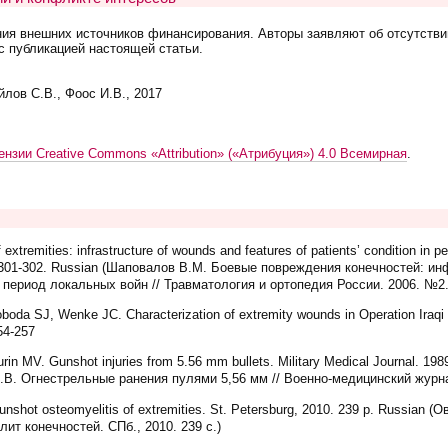
ния внешних источников финансирования. Авторы заявляют об отсутстви
с публикацией настоящей статьи.
лов С.В., Фоос И.В., 2017
ензии Creative Commons «Attribution» («Атрибуция») 4.0 Всемирная
.
remities: infrastructure of wounds and features of patients’ condition in pe
2: 301-302. Russian (Шаповалов В.М. Боевые повреждения конечностей: и
период локальных войн // Травматология и ортопедия России. 2006. №2.
oda SJ, Wenke JC. Characterization of extremity wounds in Operation Iraq
54-257
in MV. Gunshot injuries from 5.56 mm bullets. Military Medical Journal. 198
.В. Огнестрельные ранения пулями 5,56 мм // Военно-медицинский журна
shot osteomyelitis of extremities. St. Petersburg, 2010. 239 p. Russian (
ит конечностей. СПб., 2010. 239 с.)