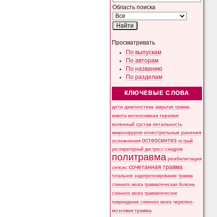
Область поиска
Просматривать
По выпускам
По авторам
По названию
По разделам
КЛЮЧЕВЫЕ СЛОВА
дети
диагностика
закрытая травма
интенсивная терапия
живота
коленный сустав
летальность
микрохирургия
огнестрельные ранения
остеосинтез
осложнения
острый
респираторный дистресс-синдром
политравма
реабилитация
сочетанная травма
сепсис
тотальное эндопротезирование
травма
спинного мозга
травматическая болезнь
спинного мозга
травматическое
черепно-
повреждение спинного мозга
мозговая травма