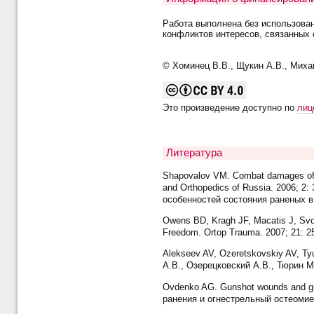
Работа выполнена без использова
конфликтов интересов, связанных 
© Хоминец В.В., Щукин А.В., Михай
Это произведение доступно по
лиц
Литература
Shapovalov VM. Combat damages of ext
and Orthopedics of Russia. 2006; 
особенностей состояния раненых в 
Owens BD, Kragh JF, Macatis J, Svob
Freedom. Ortop Trauma. 2007; 21: 2
Alekseev AV, Ozeretskovskiy AV, Tyur
A.B., Озерецковский A.B., Тюрин М
Ovdenko AG. Gunshot wounds and gun
ранения и огнестрельный остеомиел