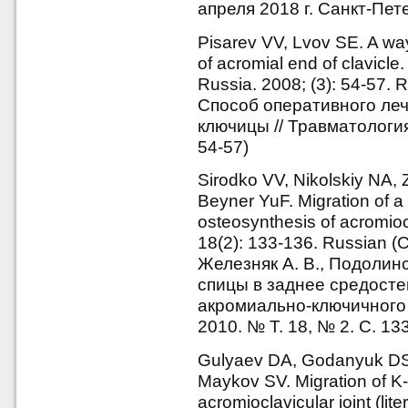
апреля 2018 г. Санкт-Петер
Pisarev VV, Lvov SE. A way
of acromial end of clavicl
Russia. 2008; (3): 54-57. 
Способ оперативного ле
ключицы // Травматология
54-57)
Sirodko VV, Nikolskiy NA,
Beyner YuF. Migration of a 
osteosynthesis of acromioc
18(2): 133-136. Russian (
Железняк А. В., Подолинс
спицы в заднее средосте
акромиально-ключичного 
2010. № Т. 18, № 2. С. 13
Gulyaev DA, Godanyuk DS,
Maykov SV. Migration of K-wi
acromioclavicular joint (lit