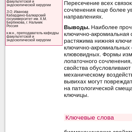
факультетской и
Пересечение всех связо
эндоскопической хирургии
сочленения еще более у
З.О. Иванова
направлениях.
Кабардино-Балкарский
госуниверситет им. Х.М.
Бербекова, г. Нальчик
Россия
Выводы.
Наиболее проч
ключично-акромиальная с
к.м.н., преподаватель кафедры
факультетской и
растяжима нижняя ключи
эндоскопической хирургии
ключично-акромиальных 
клювовидных. Формы изм
лопаточного сочленения,
свойства обусловливают 
механическому воздейст
вывихах могут повреждат
на патологической смещ
ключицы.
Ключевые слова