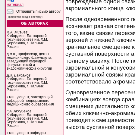
повреждение одной связк
материал
акромиального конца кл
Отправить письмо автору
(Требуется вход в систему)
После одновременного пе
ОБ АВТОРАХ
возникает разная степен
того, какие связки перес
И.А. Мизиев
Кабардино-Балкарский
верхней и нижней ключи
госуниверситет им. Х.М.
Бербекова, г. Нальчик
краниальное смещение к
Россия
суставной поверхности а
д.м.н., профессор, декан
медицинского факультета,
полному вывиху. После 
заведующий кафедрой
факультетской и
акромиальной и конусови
эндоскопической хирургии
акромиальной связки кр
Д.Х. Баксанов
Кабардино-Балкарский
соответствовало акроми
госуниверситет им. Х.М.
Бербекова, г. Нальчик
Россия
Одновременное пересече
к.м.н., доцент, заведующий
комбинациях всегда срав
кафедрой непрерывного
медицинского образования
смещения дистального ко
Р.А. Акхубеков
обеих ключично-акромиа
Кабардино-Балкарский
госуниверситет им. Х.М.
приводит к смещаемости 
Бербекова, г. Нальчик
Россия
высота суставной поверх
к.м.н., доцент кафедры