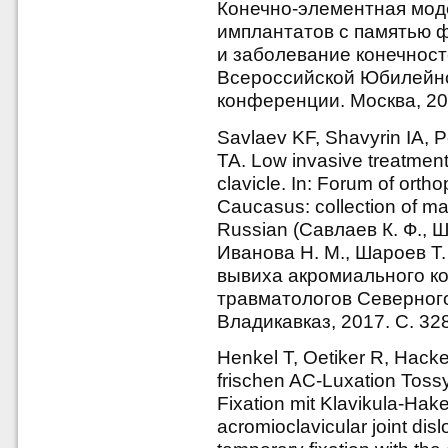
Конечно-элементная мод
имплантатов с памятью ф
и заболевание конечносте
Всероссийской Юбилейно
конференции. Москва, 200
Savlaev KF, Shavyrin IA, 
TA. Low invasive treatment 
clavicle. In: Forum of orth
Caucasus: collection of ma
Russian (Савлаев К. Ф., Ш
Иванова Н. М., Шароев Т
вывиха акромиального ко
травматологов Северного
Владикавказ, 2017. С. 32
Henkel T, Oetiker R, Hack
frischen AC-Luxation Toss
Fixation mit Klavikula-Hake
acromioclavicular joint dis