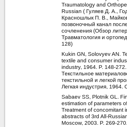
Traumatology and Orthoped
Russian ( Гуляев Д. А., Го
Красношлык П. В., Майко
позвоночный канал посл
сочленения (Обзор литер
Травматология и ортопеди
128)
Kukin GN, Solovyev AN. Text
textile and consumer indu
industry, 1964. P. 148-272
Текстильное материалове
текстильной и легкой пр
Легкая индустрия, 1964. 
Sabaev SS, Plotnik GL. Fin
estimation of parameters o
Treatment of concomitant in
abstracts of 3rd All-Russia
Moscow, 2003. P. 269-270.