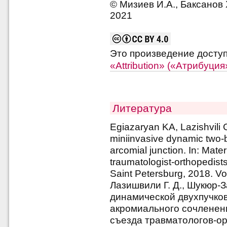
© Мизиев И.А., Баксанов Х
2021
Это произведение досту
«Attribution» («Атрибуци
Литература
Egiazaryan KA, Lazishvili
miniinvasive dynamic two-b
arcomial junction. In: Mate
traumatologist-orthopedists
Saint Petersburg, 2018. Vo
Лазишвили Г. Д., Шукюр-
динамической двухпучков
акромиального сочленени
съезда травматологов-ор