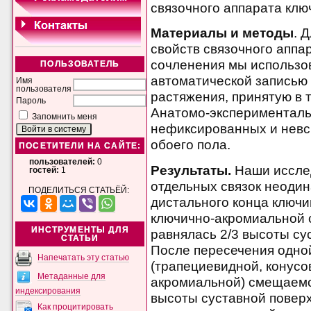
связочного аппарата клю
Материалы и методы
. 
свойств связочного аппа
сочленения мы использо
ПОЛЬЗОВАТЕЛЬ
автоматической записью 
Имя
пользователя
растяжения, принятую в 
Пароль
Анатомо-эксперименталь
Запомнить меня
нефиксированных и невс
обоего пола.
ПОСЕТИТЕЛИ НА САЙТЕ:
пользователей:
0
Результаты.
Наши исслед
гостей:
1
отдельных связок неоди
ПОДЕЛИТЬСЯ СТАТЬЁЙ:
дистального конца ключи
ключично-акромиальной 
ИНСТРУМЕНТЫ ДЛЯ
равнялась 2/3 высоты су
СТАТЬИ
После пересечения одной
Напечатать эту статью
(трапециевидной, конусо
Метаданные для
акромиальной) смещаемо
индексирования
высоты суставной повер
Как процитировать