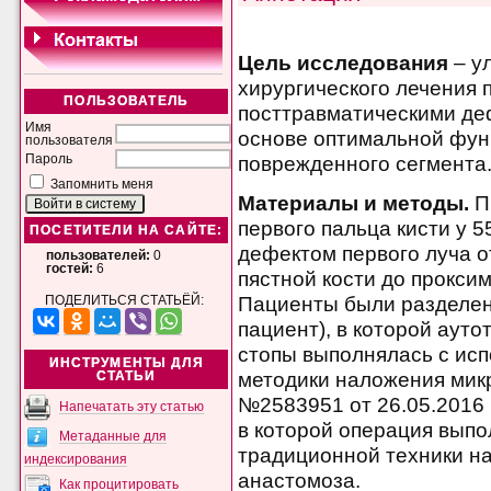
Цель исследования
– у
хирургического лечения
ПОЛЬЗОВАТЕЛЬ
посттравматическими деф
Имя
основе оптимальной фун
пользователя
поврежденного сегмента
Пароль
Запомнить меня
Материалы и методы.
П
первого пальца кисти у 
ПОСЕТИТЕЛИ НА САЙТЕ:
дефектом первого луча о
пользователей:
0
гостей:
6
пястной кости до прокси
Пациенты были разделены
ПОДЕЛИТЬСЯ СТАТЬЁЙ:
пациент), в которой аут
стопы выполнялась с ис
ИНСТРУМЕНТЫ ДЛЯ
методики наложения микр
СТАТЬИ
№2583951 от 26.05.2016 г
Напечатать эту статью
в которой операция вып
Метаданные для
традиционной техники н
индексирования
анастомоза.
Как процитировать