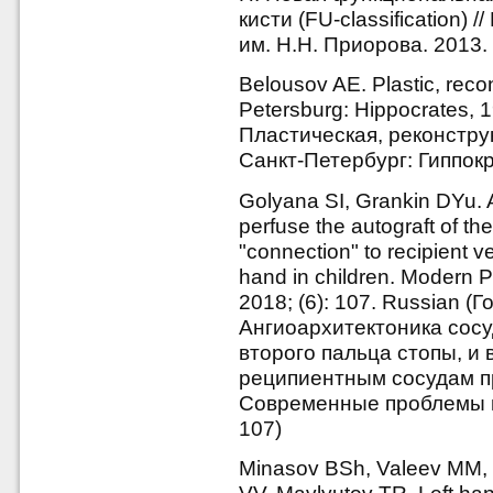
кисти (FU-classification)
им. Н.Н. Приорова. 2013. 
Belousov AE. Plastic, recon
Petersburg: Hippocrates, 
Пластическая, реконструк
Санкт-Петербург: Гиппокра
Golyana SI, Grankin DYu. A
perfuse the autograft of the
"connection" to recipient v
hand in children. Modern 
2018; (6): 107. Russian (Г
Ангиоархитектоника сос
второго пальца стопы, и 
реципиентным сосудам при
Современные проблемы на
107)
Minasov BSh, Valeev MM, 