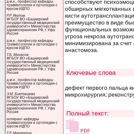
способствуют психоэмоц
д.м.н., профессор кафедры
травматологии и ортопедии с
обширных мягкотканных 
курсом ИДПО
кисти аутотрансплантаци
Р.Р. Якупов
ФГБОУ ВО «Башкирский
преимущество в виде бы
государственный медицинский
университет» Министерства
функциональных возможн
здравоохранения РФ, г. Уфа
Россия
угроза некроза аутотран
д.м.н., профессор кафедры
минимизирована за счет
травматологии и ортопедии с
курсом ИДПО
анастомоза.
Т.Б. Минасов
ФГБОУ ВО «Башкирский
государственный медицинский
университет» Министерства
здравоохранения РФ, г. Уфа
Ключевые слова
Россия
д.м.н., профессор кафедры
травматологии и ортопедии с
дефект первого пальца к
курсом ИДПО
микрохирургия; реконстр
Э.М. Бикташева
ФГБОУ ВО «Башкирский
государственный медицинский
университет» Министерства
здравоохранения РФ, г. Уфа
Полный текст:
Россия
аспирант кафедры
травматологии и ортопедии с
курсом ИДПО
PDF
Т.Р. Мавлютов