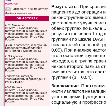
материал
Результаты
. При сравни
Отправить письмо автору
пациентов до операции и
(Требуется вход в систему)
реконструктивного вмеш
ОБ АВТОРАХ
достоверное улучшение 
Б.Ш. Минасов
обеих группах по шкале 
ФГБОУ ВО «Башкирский
государственный медицинский
результатов через 1 год
университет» Министерства
здравоохранения РФ, г. Уфа
группами по шкале DASH
Россия
показателей основной гр
д.м.н., профессор, заведующий
кафедрой травматологии и
0,05). При анализе част
ортопедии с курсом ИДПО
что в основной группе н
И.З. Гарапов
ФГБОУ ВО «Башкирский
исходов, а в группе срав
государственный медицинский
университет» Министерства
некроз второго пальца с
здравоохранения РФ, г. Уфа
Россия
вмешательства, что сос
группами (p = 0,04).
соискатель кафедры
травматологии и ортопедии с
курсом ИДПО
Заключение
. Посттравм
М.М. Валеев
кисти являются инвалид
ФГБОУ ВО «Башкирский
государственный медицинский
угнетающими функционал
университет» Министерства
здравоохранения РФ, г. Уфа
социальную и профессио
Россия