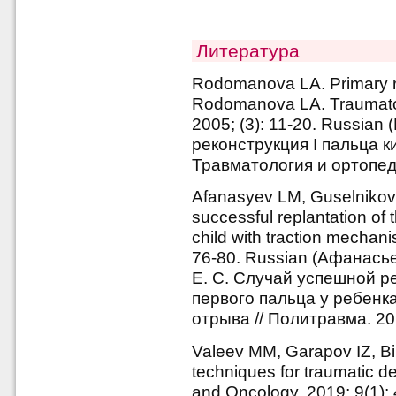
Литература
Rodomanova LA. Primary re
Rodomanova LA. Traumatol
2005; (3): 11-20. Russian
реконструкция I пальца ки
Травматология и ортопеди
Afanasyev LM, Guselnikov
successful replantation of 
child with traction mechani
76-80. Russian (Афанасье
Е. С. Случай успешной 
первого пальца у ребен
отрыва // Политравма. 201
Valeev MM, Garapov IZ, Bi
techniques for traumatic d
and Oncology. 2019; 9(1):