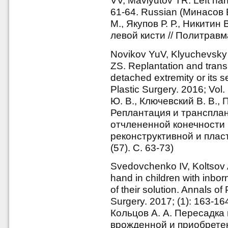
VV, Mavlyutov TR. Left han
61-64. Russian (Минасов 
М., Якупов Р. Р., Никитин
левой кисти // Политравма
Novikov YuV, Klyuchevsk
ZS. Replantation and trans
detached extremity or its 
Plastic Surgery. 2016; Vol
Ю. В., Ключевский В. В.,
Реплантация и транспла
отчлененной конечности 
реконструктивной и пласт
(57). С. 63-73)
Svedovchenko IV, Koltsov A
hand in children with inb
of their solution. Annals of
Surgery. 2017; (1): 163-1
Кольцов А. А. Пересадка 
врожденной и приобрете