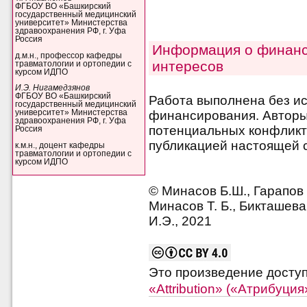
ФГБОУ ВО «Башкирский
государственный медицинский
университет» Министерства
здравоохранения РФ, г. Уфа
Россия
Информация о финанс
д.м.н., профессор кафедры
интересов
травматологии и ортопедии с
курсом ИДПО
И.Э. Нигамедзянов
ФГБОУ ВО «Башкирский
Работа выполнена без и
государственный медицинский
финансирования. Авторы 
университет» Министерства
здравоохранения РФ, г. Уфа
потенциальных конфликт
Россия
публикацией настоящей с
к.м.н., доцент кафедры
травматологии и ортопедии с
курсом ИДПО
© Минасов Б.Ш., Гарапов И
Минасов Т. Б., Бикташева
И.Э., 2021
Это произведение досту
«Attribution» («Атрибуци