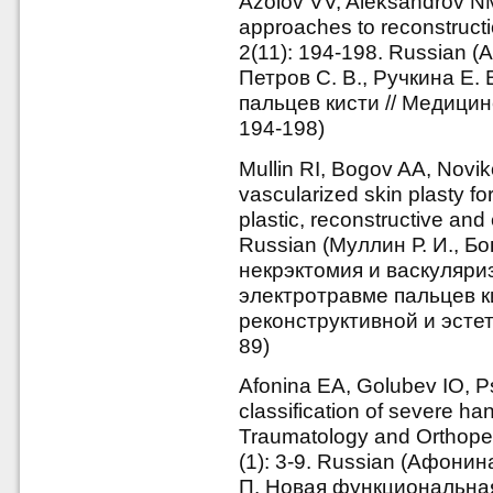
Azolov VV, Aleksandrov N
approaches to reconstructi
2(11): 194-198. Russian (
Петров С. В., Ручкина Е.
пальцев кисти // Медицин
194-198)
Mullin RI, Bogov AA, Novi
vascularized skin plasty for 
plastic, reconstructive and 
Russian (Муллин Р. И., Бог
некрэктомия и васкуляри
электротравме пальцев к
реконструктивной и эстет
89)
Afonina EA, Golubev IO, P
classification of severe han
Traumatology and Orthoped
(1): 3-9. Russian (Афонин
П. Новая функциональна