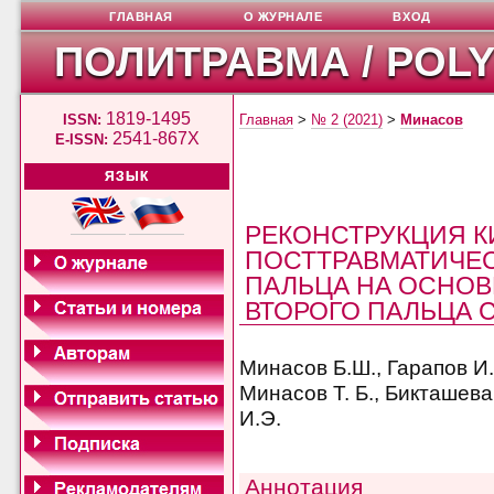
ГЛАВНАЯ
О ЖУРНАЛЕ
ВХОД
ПОЛИТРАВМА / POL
1819-1495
ISSN:
Главная
>
№ 2 (2021)
>
Минасов
2541-867X
E-ISSN:
ЯЗЫК
РЕКОНСТРУКЦИЯ К
ПОСТТРАВМАТИЧЕС
ПАЛЬЦА НА ОСНОВ
ВТОРОГО ПАЛЬЦА 
Минасов Б.Ш., Гарапов И.З
Минасов Т. Б., Бикташева
И.Э.
Аннотация