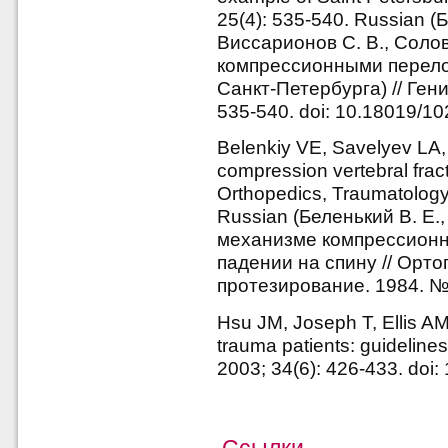
25(4): 535-540. Russian (
Виссарионов С. В., Соло
компрессионными перело
Санкт-Петербурга) // Гени
535-540. doi: 10.18019/1
Belenkiy VE, Savelyev LA,
compression vertebral fractu
Orthopedics, Traumatology 
Russian (Беленький В. Е.,
механизме компрессионн
падении на спину // Орто
протезирование. 1984. № 
Hsu JM, Joseph T, Ellis AM
trauma patients: guidelines
2003; 34(6): 426-433. doi
Ссылки