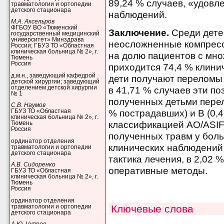
89,24 % случаев, «удовл
травматологии и ортопедии
детского стационара
наблюдений.
М.А. Аксельров
ФГБОУ ВО «Тюменский
Заключение.
Среди дете
государственный медицинский
университет» Минздрава
неосложненные компресс
России; ГБУЗ ТО «Областная
клиническая больница № 2», г.
на долю пациентов с мн
Тюмень
Россия
приходится 74,4 % клини
д.м.н., заведующий кафедрой
дети получают переломы д
детской хирургии; заведующий
отделением детской хирургии
в 41,71 % случаев эти п
№ 1
полученных детьми перел
С.В. Наумов
ГБУЗ ТО «Областная
% пострадавших) и В (0,4
клиническая больница № 2», г.
классификацией AO/ASIF.
Тюмень
Россия
полученных травм у боль
ординатор отделения
клинических наблюдений
травматологии и ортопедии
детского стационара
тактика лечения, в 2,02
А.В. Сидоренко
оперативные методы.
ГБУЗ ТО «Областная
клиническая больница № 2», г.
Тюмень
Россия
ординатор отделения
Ключевые слова
травматологии и ортопедии
детского стационара