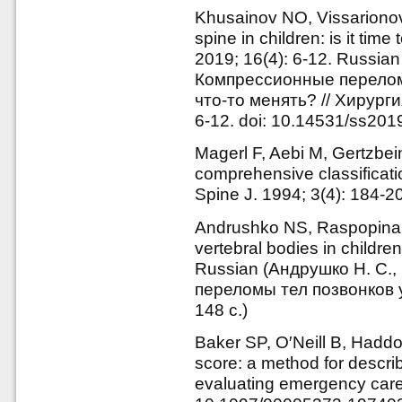
Khusainov NO, Vissarionov
spine in children: is it ti
2019; 16(4): 6-12. Russia
Компрессионные переломы
что-то менять? // Хирурги
6-12. doi: 10.14531/ss2019
Magerl F, Aebi M, Gertzbei
comprehensive classificatio
Spine J. 1994; 3(4): 184-
Andrushko NS, Raspopina 
vertebral bodies in childr
Russian (Андрушко Н. С.
переломы тел позвонков 
148 с.)
Baker SP, O′Neill В, Haddo
score: a method for describ
evaluating emergency care