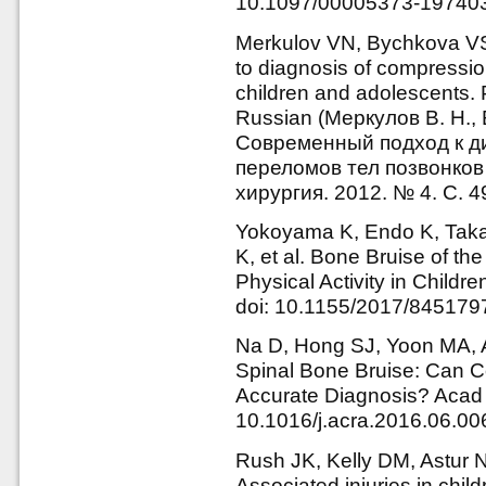
10.1097/00005373-19740
Merkulov VN, Bychkova V
to diagnosis of compression
children and adolescents. P
Russian (Меркулов В. Н., 
Современный подход к д
переломов тел позвонков 
хирургия. 2012. № 4. С. 4
Yokoyama K, Endo K, Taka
K, et al. Bone Bruise of t
Physical Activity in Child
doi: 10.1155/2017/845179
Na D, Hong SJ, Yoon MA, A
Spinal Bone Bruise: Can 
Accurate Diagnosis? Acad 
10.1016/j.acra.2016.06.00
Rush JK, Kelly DM, Astur N
Associated injuries in chil