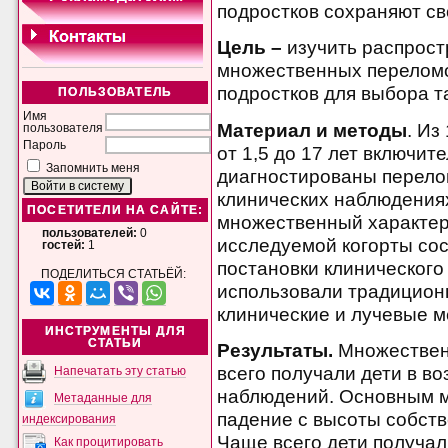
подростков сохраняют св
Цель –
изучить распрост
множественных переломов
подростков для выбора т
ПОЛЬЗОВАТЕЛЬ
Имя
Материал и методы
. Из
пользователя
Пароль
от 1,5 до 17 лет включит
Запомнить меня
диагностированы перелом
клинических наблюдения
ПОСЕТИТЕЛИ НА САЙТЕ:
множественный характер
пользователей:
0
исследуемой когорты сос
гостей:
1
постановки клинического
ПОДЕЛИТЬСЯ СТАТЬЁЙ:
использовали традицион
клинические и лучевые 
ИНСТРУМЕНТЫ ДЛЯ
СТАТЬИ
Результаты.
Множествен
всего получали дети в во
Напечатать эту статью
наблюдений. Основным 
Метаданные для
падение с высоты собств
индексирования
Чаще всего дети получал
Как процитировать