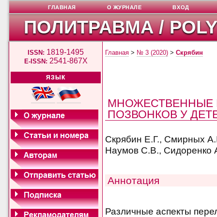
ГЛАВНАЯ
О ЖУРНАЛЕ
ВХОД
ПОЛИТРАВМА / POL
1819-1495
ISSN:
Главная
>
№ 3 (2020)
>
Скрябин
2541-867X
E-ISSN:
ЯЗЫК
МНОЖЕСТВЕННЫЕ 
ПОЗВОНКОВ У ДЕТ
Скрябин Е.Г., Смирных А.Г
Наумов С.В., Сидоренко А
Аннотация
Различные аспекты перел