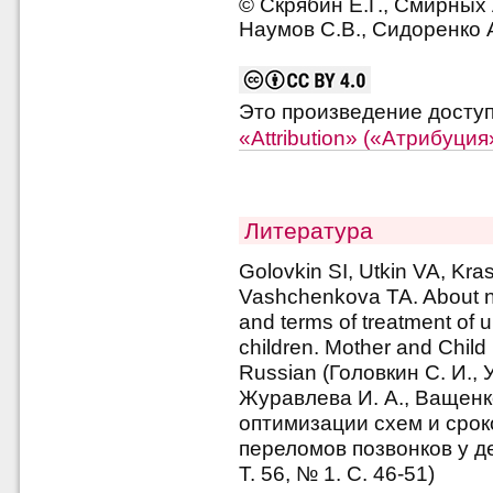
© Скрябин Е.Г., Смирных А
Наумов С.В., Сидоренко А
Это произведение досту
«Attribution» («Атрибуци
Литература
Golovkin SI, Utkin VA, Kra
Vashchenkova TA. About ne
and terms of treatment of u
children. Mother and Child
Russian (Головкин С. И., У
Журавлева И. А., Ващенк
оптимизации схем и сро
переломов позвонков у де
Т. 56, № 1. С. 46-51)