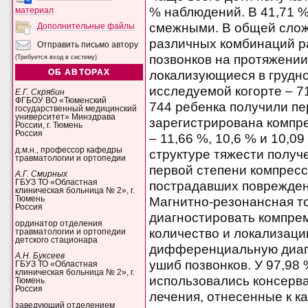
% наблюдений. В 41,71 
материал
смежными. В общей слож
Дополнительные файлы
различных комбинаций 
Отправить письмо автору
позвонков на протяжении
(Требуется вход в систему)
ОБ АВТОРАХ
локализующиеся в грудно
исследуемой когорте – 7
Е.Г. Скрябин
ФГБОУ ВО «Тюменский
744 ребенка получили пе
государственный медицинский
университет» Минздрава
зарегистрирована компрес
России, г. Тюмень
Россия
– 11,66 %, 10,6 % и 10,0
д.м.н., профессор кафедры
структуре тяжести полу
травматологии и ортопедии
первой степени компресси
А.Г. Смирных
ГБУЗ ТО «Областная
пострадавших поврежден
клиническая больница № 2», г.
Магнитно-резонансная т
Тюмень
Россия
диагностировать компрем
ординатор отделения
количество и локализаци
травматологии и ортопедии
детского стационара
дифференциальную диагн
А.Н. Буксеев
ушиб позвонков. У 97,98
ГБУЗ ТО «Областная
клиническая больница № 2», г.
использовались консерв
Тюмень
Россия
лечения, отнесенные к к
заведующий отделением