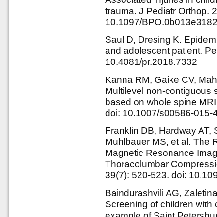
trauma. J Pediatr Orthop. 2
10.1097/BPO.0b013e318
Saul D, Dresing K. Epidemio
and adolescent patient. Ped
10.4081/pr.2018.7332
Kanna RM, Gaike CV, Mahe
Multilevel non-contiguous s
based on whole spine MRI.
doi: 10.1007/s00586-015-
Franklin DB, Hardway AT, 
Muhlbauer MS, et al. The
Magnetic Resonance Imagin
Thoracolumbar Compression
39(7): 520-523. doi: 10.
Baindurashvili AG, Zaletin
Screening of children with 
example of Saint Petersbur