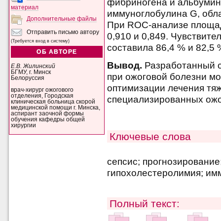
фибриногена и альбумин
материал
иммуноглобулина G, обл
Дополнительные файлы
При ROC-анализе площад
Отправить письмо автору
0,910 и 0,849. Чувствит
(Требуется вход в систему)
составила 86,4 % и 82,5 
ОБ АВТОРЕ
Вывод.
Разработанный с
Е.В. Жилинский
БГМУ, г. Минск
при ожоговой болезни мо
Белоруссия
оптимизации лечения тя
врач-хирург ожогового
отделения, Городская
специализированных ожо
клиническая больница скорой
медицинской помощи г. Минска,
аспирант заочной формы
обучения кафедры общей
хирургии
Ключевые слова
сепсис; прогнозирование
гипохолестеролимия; им
Полный текст: