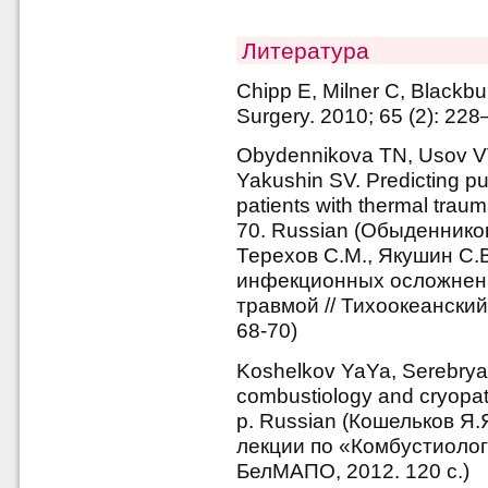
Литература
Chipp E, Milner C, Blackbur
Surgery. 2010; 65 (2): 22
Obydennikova TN, Usov V
Yakushin SV. Predicting pur
patients with thermal traum
70. Russian (Обыденникова
Терехов С.М., Якушин С.
инфекционных осложнени
травмой // Тихоокеански
68-70)
Koshelkov YaYa, Serebryak
combustiology and cryopa
p. Russian (Кошельков Я.
лекции по «Комбустиолог
БелМАПО, 2012. 120 c.)