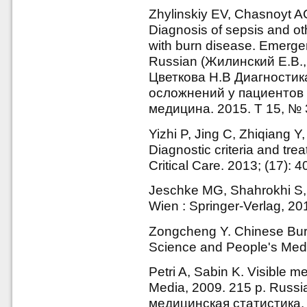
Zhylinskiy EV, Chasnoyt A
Diagnosis of sepsis and oth
with burn disease. Emerge
Russian (Жилинский Е.В.,
Цветкова Н.В Диагностик
осложнений у пациентов 
медицина. 2015. T 15, № 3
Yizhi P, Jing C, Zhiqiang Y
Diagnostic criteria and tre
Critical Care. 2013; (17): 4
Jeschke MG, Shahrokhi S, 
Wien : Springer-Verlag, 20
Zongcheng Y. Chinese Burn
Science and People's Medi
Petri A, Sabin K. Visible m
Media, 2009. 215 p. Russi
медицинская статистика. 