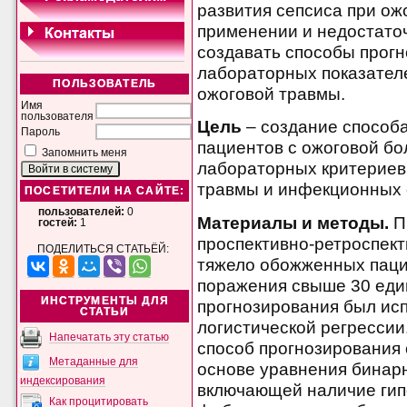
развития сепсиса при ож
применении и недостато
создавать способы прогн
лабораторных показателе
ПОЛЬЗОВАТЕЛЬ
ожоговой травмы.
Имя
пользователя
Цель
–
создание способа
Пароль
пациентов с ожоговой бо
Запомнить меня
лабораторных критериев,
травмы и инфекционных 
ПОСЕТИТЕЛИ НА САЙТЕ:
пользователей:
0
Материалы и методы.
П
гостей:
1
проспективно-ретроспект
ПОДЕЛИТЬСЯ СТАТЬЁЙ:
тяжело обожженных паци
поражения свыше 30 еди
ИНСТРУМЕНТЫ ДЛЯ
прогнозирования был ис
СТАТЬИ
логистической регрессии
Напечатать эту статью
способ прогнозирования 
Метаданные для
основе уравнения бинарн
индексирования
включающей наличие гип
Как процитировать