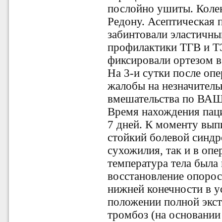
послойно ушиты. Коле
Редону. Асептическая 
забинтовали эластичны
профилактики ТГВ и Т
фиксировали ортезом в
На 3-и сутки после оп
жалобы на незначитель
вмешательства по ВАШ
Время нахождения паци
7 дней. К моменту вып
стойкий болевой синдр
сухожилия, так и в оп
температура тела была
восстановление опоро
нижней конечности в у
положении полной экст
тромбоз (на основании