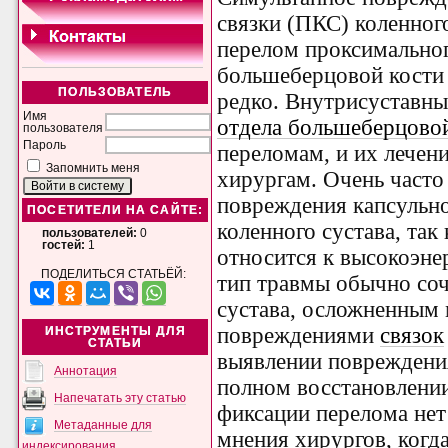
связки (ПКС) коленног
перелом проксимально
большеберцовой кости 
ПОЛЬЗОВАТЕЛЬ
редко. Внутрисуставн
Имя
отдела большеберцово
пользователя
Пароль
переломам, и их лечен
Запомнить меня
хирургам. Очень част
повреждения капсульно
ПОСЕТИТЕЛИ НА САЙТЕ:
коленного сустава, так
пользователей:
0
гостей:
1
относится к высокоэне
ПОДЕЛИТЬСЯ СТАТЬЁЙ:
тип травмы обычно соч
сустава, осложненным
повреждениями
связок
ИНСТРУМЕНТЫ ДЛЯ
СТАТЬИ
выявлении повреждения
Аннотация
полном восстановлении
Напечатать эту статью
фиксации перелома нет
Метаданные для
мнения хирургов, когд
индексирования