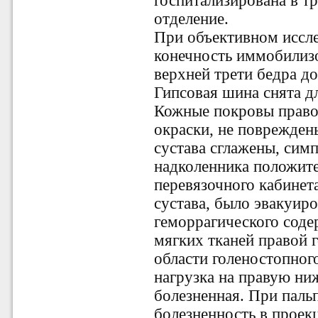
госпитализирована в т
отделение.
При объективном иссл
конечность иммобилизо
верхней трети бедра до
Гипсовая шина снята д
Кожные покровы право
окраски, не поврежден
сустава сглажены, сим
надколенника положит
перевязочного кабинет
сустава, было эвакуиро
геморрагического соде
мягких тканей правой г
области голеностопного
нагрузка на правую ни
болезненная. При паль
болезненность в прое