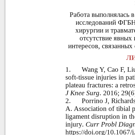
Работа выполнялась в
исследований ФГБН
хирургии и травмат
отсутствие явных
интересов, связанных 
ЛИ
1.
Wang Y, Cao F, Liu
soft-tissue injuries in pat
plateau fractures: a ret
J Knee Surg
. 2016; 29(6
2.
Porrino J, Richar
A. Association of tibial
ligament disruption in t
injury.
Curr Probl Diagn
https://doi.org/10.1067/