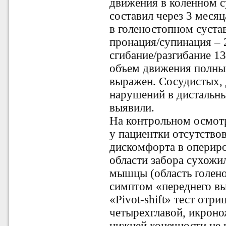
движения в коленном с
составил через 3 месяц
в голеностопном сустав
пронация/супинация – 2
сгибание/разгибание 13
объем движения полны
выражен. Сосудистых, 
нарушений в дистальны
выявили.
На контрольном осмотр
у пациентки отсутство
дискомфорта в опериро
области забора сухож
мышцы (область голено
симптом «переднего вы
«Pivot-shift» тест отр
четырехглавой, икрон
нижней конечности не 