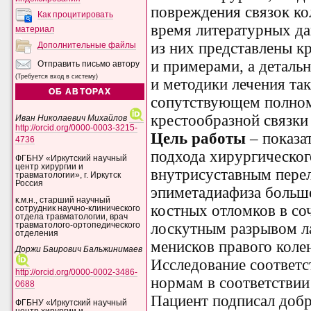
повреждения связок ко
Как процитировать
время литературных д
материал
из них представлены к
Дополнительные файлы
и примерами, а деталь
Отправить письмо автору
(Требуется вход в систему)
и методики лечения та
ОБ АВТОРАХ
сопутствующем полном
крестообразной связки
Иван Николаевич Михайлов
http://orcid.org/0000-0003-3215-
Цель работы
– показа
4736
подхода хирургическог
ФГБНУ «Иркутский научный
центр хирургии и
внутрисуставным пере
травматологии», г. Иркутск
Россия
эпиметадиафиза больш
к.м.н., старший научный
костных отломков в с
сотрудник научно-клинического
отдела травматологии, врач
лоскутным разрывом ла
травматолого-ортопедического
отделения
менисков правого колен
Доржи Баирович Бальжинимаев
Исследование соответс
http://orcid.org/0000-0002-3486-
нормам в соответствии
0688
Пациент подписал доб
ФГБНУ «Иркутский научный