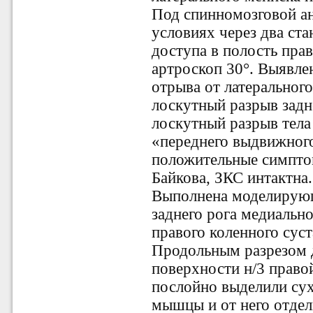
Под спинномозговой ан
условиях через два ст
доступа в полость прав
артроскоп 30°. Выявле
отрыва от латеральног
лоскутный разрыв задн
лоскутный разрыв тела
«переднего выдвижного
положительные симпто
Байкова, ЗКС интактна.
Выполнена моделирующ
заднего рога медиально
правого коленного суст
Продольным разрезом д
поверхности н/3 правой
послойно выделили су
мышцы и от него отде