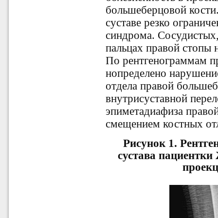
большеберцовой кости
суставе резко ограниче
синдрома. Сосудистых,
пальцах правой стопы н
По рентгенограммам пр
нопределено нарушени
отдела правой большеб
внутрисуставной пере
эпиметадиафиза право
смещением костных от
Рисунок 1.
Рентге
сустава пациентки 
проекц