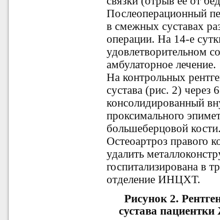
связки (отрыв ее от бе
Послеоперационный пе
в смежных суставах ра
операции. На 14-е сутк
удовлетворительном со
амбулаторное лечение.
На контрольных рентге
сустава (рис. 2) через
консолидированный вн
проксимального эпиме
большеберцовой кости
Остеоартроз правого ко
удалить металлоконстр
госпитализирована в т
отделение ИНЦХТ.
Рисунок 2.
Рентге
сустава пациентки 