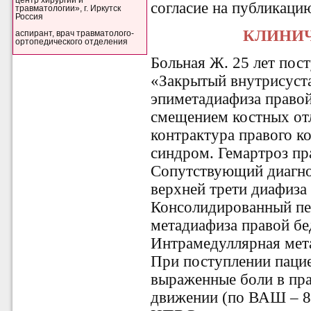
центр хирургии и
согласие на публикаци
травматологии», г. Иркутск
Россия
КЛИНИ
аспирант, врач травматолого-
ортопедического отделения
Больная Ж. 25 лет пост
«Закрытый внутрисуст
эпиметадиафиза право
смещением костных от
контрактура правого ко
синдром. Гемартроз пр
Сопутствующий диагно
верхней трети диафиза
Консолидированный пе
метадиафиза правой бе
Интрамедуллярная мет
При поступлении паци
выраженные боли в пра
движении (по ВАШ – 8