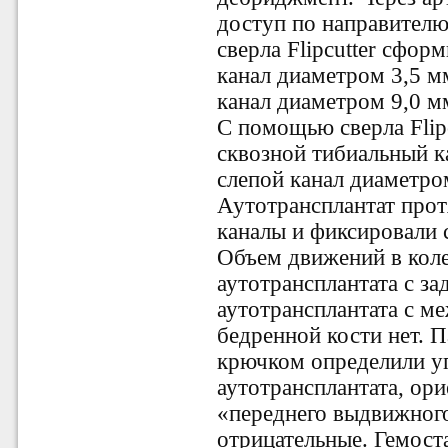
доступ по направител
сверла Flipcutter сфо
канал диаметром 3,5 м
канал диаметром 9,0 м
С помощью сверла Flip
сквозной тибиальный к
слепой канал диаметро
Аутотрансплантат прот
каналы и
фиксировали 
Объем движений в кол
аутотрансплантата с за
аутотрансплантата с 
бедренной кости нет. 
крючком
определили у
аутотрансплантата, ор
«переднего выдвижного
отрицательные. Гемост