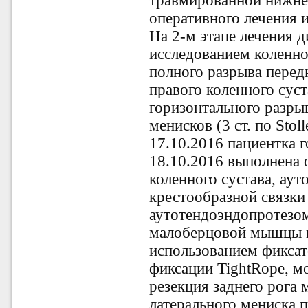
травмированной нижней
оперативного лечения 
На 2-м этапе лечения 
исследованием коленног
полного разрыва перед
правого коленного сус
горизонтального разры
менисков (3 ст. по Stoll
17.10.2016 пациентка 
18.10.2016 выполнена 
коленного сустава, аут
крестообразной связки
аутотендоэндопротезо
малоберцовой мышцы по
использованием фиксат
фиксации TightRope, 
резекция заднего рога 
латерального мениска п