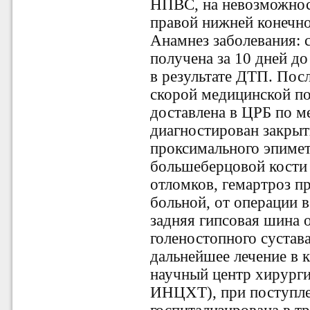
НПВС,
на невозможнос
правой нижней конечн
Анамнез заболевания: 
получена за 10 дней д
в результате ДТП. Пос
скорой медицинской п
доставлена в ЦРБ по ме
диагностирован закры
проксимального эпиме
большеберцовой кости
отломков, гемартроз пр
больной, от операции 
задняя гипсовая шина о
голеностопного сустав
дальнейшее лечение в
научный центр хирурги
ИНЦХТ), при поступле