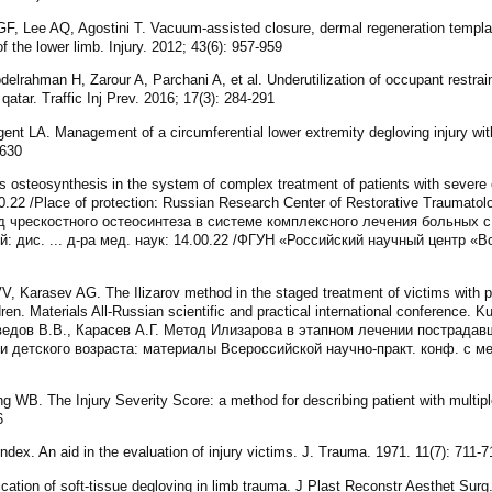
GF, Lee AQ, Agostini T. Vacuum-assisted closure, dermal regeneration templ
of the lower limb. Injury. 2012; 43(6): 957-959
lrahman H, Zarour A, Parchani A, et al. Underutilization of occupant restrain
qatar. Traffic Inj Prev. 2016; 17(3): 284-291
ent LA. Management of a circumferential lower extremity degloving injury wi
-630
 osteosynthesis in the system of complex treatment of patients with severe o
00.22 /Place of protection: Russian Research Center of Restorative Traumato
од чрескостного остеосинтеза в системе комплексного лечения больных
: дис. ... д-ра мед. наук: 14.00.22 /ФГУН «Российский научный центр «
 Karasev AG. The Ilizarov method in the staged treatment of victims with p
ren. Materials All-Russian scientific and practical international conference. 
ведов В.В., Карасев А.Г. Метод Илизарова в этапном лечении пострадав
 детского возраста: материалы Всероссийской научно-практ. конф. с ме
g WB. The Injury Severity Score: a method for describing patient with multip
6
ex. An aid in the evaluation of injury victims. J. Trauma. 1971. 11(7): 711-7
cation of soft-tissue degloving in limb trauma. J Plast Reconstr Aesthet Surg