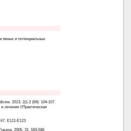
и явных и потенциальных
icine. 2013; 2(1-2 (69): 104-107.
 и лечения //Практическая
; 67: E121-E123
 Trauma. 2005; 31: 593-596