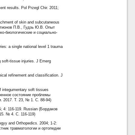
nt results. Pol Przegl Chir. 2011;
tachment of skin and subcutaneous
октионов П.В., Гудзь Ю.В. Опыт
ко-биологические и социально-
es: a single national level 1 trauma
 soft-tissue injuries. J Emerg
cal refinement and classification. J
f integumentary soft tissues
ременное состояние проблемы
2017. Т. 23, № 1. С. 88-94)
15; 4: 116-119. Russian (Бордаков
5. № 4. С. 116-119)
ogyy and Orthopedics. 2004; 1-2:
стник травматологии и ортопедии