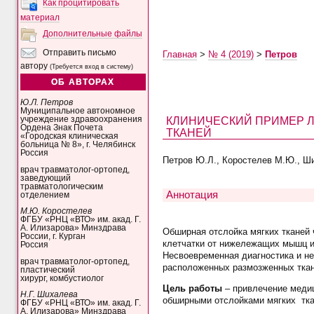
Как процитировать
материал
Дополнительные файлы
Отправить письмо
Главная
>
№ 4 (2019)
>
Петров
автору
(Требуется вход в систему)
ОБ АВТОРАХ
Ю.Л. Петров
Муниципальное автономное
КЛИНИЧЕСКИЙ ПРИМЕР 
учреждение здравоохранения
Ордена Знак Почета
ТКАНЕЙ
«Городская клиническая
больница № 8», г. Челябинск
Россия
Петров Ю.Л., Коростелев М.Ю., Ши
врач травматолог-ортопед,
заведующий
травматологическим
Аннотация
отделением
М.Ю. Коростелев
ФГБУ «РНЦ «ВТО» им. акад. Г.
А. Илизарова» Минздрава
Обширная отслойка мягких тканей 
России, г. Курган
клетчатки от нижележащих мышц и 
Россия
Несвоевременная диагностика и не
врач травматолог-ортопед,
расположенных размозженных ткан
пластический
хирург, комбустиолог
Цель работы
–
привлечение медиц
Н.Г. Шихалева
обширными отслойками мягких ткан
ФГБУ «РНЦ «ВТО» им. акад. Г.
А. Илизарова» Минздрава