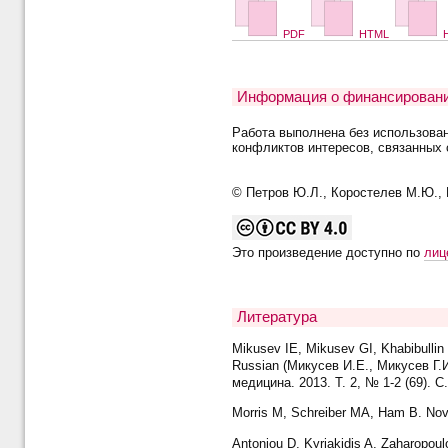
PDF
HTML
H
Информация о финансировани
Работа выполнена без использова
конфликтов интересов, связанных 
© Петров Ю.Л., Коростелев М.Ю., 
Это произведение доступно по
лиц
Литература
Mikusev IE, Mikusev GI, Khabibullin 
Russian (Микусев И.Е., Микусев Г.
медицина. 2013. Т. 2, № 1-2 (69). С.
Morris M, Schreiber MA, Ham B. Nove
Antoniou D, Kyriakidis A, Zaharopoul