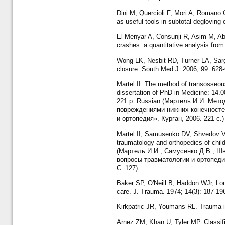
Dini M, Quercioli F, Mori A, Romano 
as useful tools in subtotal degloving 
El-Menyar A, Consunji R, Asim M, Abde
crashes: a quantitative analysis from 
Wong LK, Nesbit RD, Turner LA, Sarg
closure. South Med J. 2006; 99: 628
Martel II. The method of transosseous
dissertation of PhD in Medicine: 14.
221 p. Russian (Мартель И.И. Мет
повреждениями нижних конечностей
и ортопедия». Курган, 2006. 221 с.)
Martel II, Samusenko DV, Shvedov VV,
traumatology and orthopedics of child
(Мартель И.И., Самусенко Д.В., Ш
вопросы травматологии и ортопедии
С. 127)
Baker SP, O'Neill B, Haddon WJr, Lon
care. J. Trauma. 1974; 14(3): 187-19
Kirkpatric JR, Youmans RL. Trauma ind
Arnez ZM, Khan U, Tyler MP. Classifi