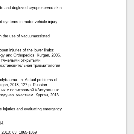
ate and degloved cryopreserved skin
t systems in motor vehicle injury
th the use of vacuumassisted
pen injuries of the lower limbs:
logy and Orthopedics. Kurgan, 2006.
 с тяжелыми открытыми
Восстановительная травматология
olytrauma. In: Actual problems of
Kurgan, 2013; 127 p. Russian
ших с политравмой //Актуальные
ждунар. участием. Курган, 2013.
le injuries and evaluating emergency
14.
. 2010; 63: 1865-1869