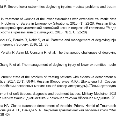
i P. Severe lower extremities degloving injuries-medical problems and treatme
in treatment of wounds of the lower extremities with extensive traumatic de
l Problems of Safety in Emergency Situations. 2015; (1): 22-28. Russian (Л
 обширной травматической отслойкой кожи и подкожной клетчатки //Меди
ности в чрезвычайных ситуациях. 2015. № 1. С. 22-28)
ur G, Peralta R, Nabir S, et al. Patterns and management of degloving injuri
Emergency Surgery. 2016; 11: 35
Peralta R, Asim M, Consunji R, et al. The therapeutic challenges of degloving
ang F, et al. The management of degloving injury of lower extremities: techni
urrent state of the problem of treating patients with extensive detachment o
hopedics. 2017; 23(1): 88-94. Russian (Коростелев М.Ю., Шихалева Н.Г. Сов
лойками покровных мягких тканей (обзор литературы) //Гений ортопедии. 
ment of soft tissues: diagnosis and treatment tactics. Military Medicine. 20
 мягких тканей: диагностика и лечебная тактика //Военная медицина. 201
a HA. Closed traumatic detachment of the skin. Priorov Herald of Traumatol
песивцев А.Ю., Рамаде Ч.А. Закрытая травматическая отслойка кожи //Ве
38-40)