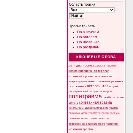
Область поиска
Просматривать
По выпускам
По авторам
По названию
По разделам
КЛЮЧЕВЫЕ СЛОВА
дети
диагностика
закрытая травма
интенсивная терапия
живота
коленный сустав
летальность
микрохирургия
огнестрельные ранения
остеосинтез
осложнения
острый
респираторный дистресс-синдром
политравма
реабилитация
сочетанная травма
сепсис
тотальное эндопротезирование
травма
спинного мозга
травматическая болезнь
спинного мозга
травматическое
черепно-
повреждение спинного мозга
мозговая травма