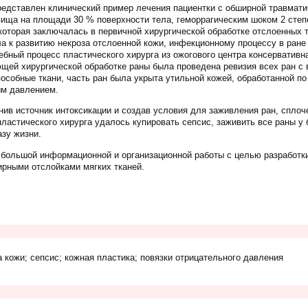
редставлен клинический пример лечения пациентки с обширной травмати
вища на площади 30 % поверхности тела, геморрагическим шоком 2 сте
 которая заключалась в первичной хирургической обработке отслоенных 
ла к развитию некроза отслоенной кожи, инфекционному процессу в ран
ебный процесс пластического хирурга из ожогового центра консервативн
щей хирургической обработке раны была проведена ревизия всех ран с
особные ткани, часть ран была укрыта утильной кожей, обработанной по
ым давлением.
ив источник интоксикации и создав условия для заживления ран, сплоч
ластического хирурга удалось купировать сепсис, заживить все раны у б
азу жизни.
ольшой информационной и организационной работы с целью разработки
ирными отслойками мягких тканей.
 кожи; сепсис; кожная пластика; повязки отрицательного давления