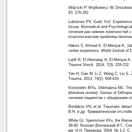
Wójcicki P, Wojtkiewicz W, Drozdowsk
83: 276-282
Loktionov PV, Gudz YuV. Experience 
tissue. Biomedical and Psychologica
лечения ран нижних конечностей с
психологические проблемы безопас
Hakim S, Ahmed K, El-Menyar A, Jabbo
center experience. World Journal of 
Latifi R, El-Hennawy H, El-Menyar A, 
Trauma Shock. 2014; 7(3): 228-232
Yan H, Gao W, Li Z, Wang C, Liu S, Zh
Trauma. 2013; 74(2): 604-610
Korostelev MYu, Shikhaleva NG. The c
(literature review). Genius of Ort
лечения пациентов с обширными отс
Bordakov VN, et al. Traumatic detach
В.Н. и др. Травматическая отслойка
White GI, Spesivtsev AYu, the Ramad
38-40. Russian (Беленький И.Г., С
им. Н.Н. Приорова. 2004. № 1-2. С. 