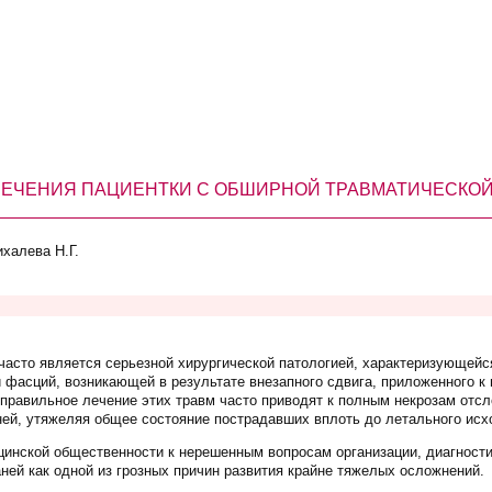
ЛЕЧЕНИЯ ПАЦИЕНТКИ С ОБШИРНОЙ ТРАВМАТИЧЕСКОЙ
халева Н.Г.
часто является серьезной хирургической патологией, характеризующей
фасций, возникающей в результате внезапного сдвига, приложенного к 
правильное лечение этих травм часто приводят к полным некрозам отсл
ей, утяжеляя общее состояние пострадавших вплоть до летального исх
инской общественности к нерешенным вопросам организации, диагности
ей как одной из грозных причин развития крайне тяжелых осложнений.