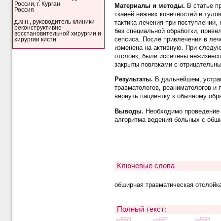
России, г. Курган
Материалы и методы.
В статье п
Россия
тканей нижних конечностей и туло
д.м.н., руководитель клиники
тактика лечения при поступлении,
реконструктивно-
без специальной обработки, приве
восстановительной хирургии и
сепсиса. После привлечения в леч
хирургии кисти
изменена на активную. При следую
отслоек, были иссечены нежизнесп
закрыты повязками с отрицательн
Результаты.
В дальнейшем, устран
травматологов, реаниматологов и п
вернуть пациентку к обычному обр
Выводы.
Необходимо проведение б
алгоритма ведения больных с обш
Ключевые слова
обширная травматическая отслойка
Полный текст: