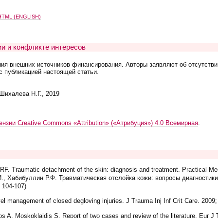
TML (ENGLISH)
и и конфликте интересов
ния внешних источников финансирования. Авторы заявляют об отсутстви
с публикацией настоящей статьи.
Шихалева Н.Г., 2019
ензии Creative Commons «Attribution» («Атрибуция») 4.0 Всемирная
.
RF. Traumatic detachment of the skin: diagnosis and treatment. Practical Med
И., Хабибуллин Р.Ф. Травматическая отслойка кожи: вопросы диагностики
 104-107)
l management of closed degloving injuries. J Trauma Inj Inf Crit Care. 2009
os A, Moskoklaidis S. Report of two cases and review of the literature. Eur J