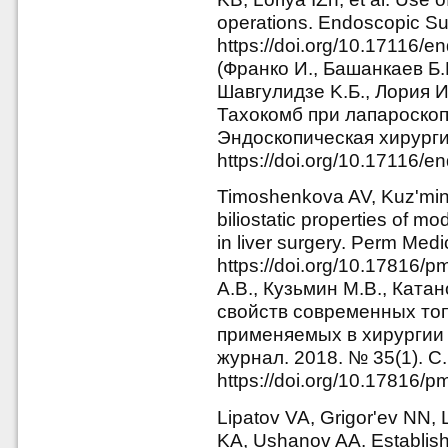
operations. Endoscopic Sur
https://doi.org/10.17116
(Франко И., Башанкаев Б.Н
Шавгулидзе K.Б., Лория 
Тахокомб при лапароскоп
Эндоскопическая хирургия
https://doi.org/10.17116
Timoshenkova AV, Kuz'min
biliostatic properties of m
in liver surgery. Perm Medi
https://doi.org/10.17816
А.В., Кузьмин М.В., Ката
свойств современных топ
применяемых в хирургии
журнал. 2018. № 35(1). С
https://doi.org/10.17816/
Lipatov VA, Grigor'ev NN,
KA, Ushanov AA. Establishme