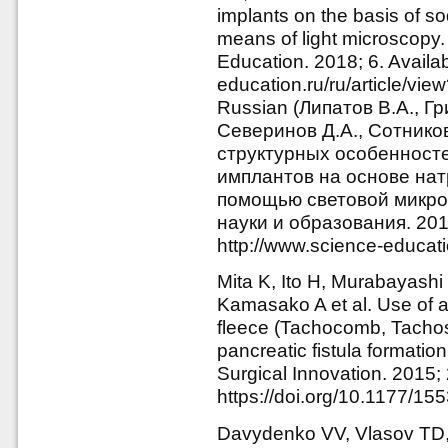
implants on the basis of s
means of light microscopy
Education. 2018; 6. Availab
education.ru/ru/article/v
Russian (Липатов В.А., Гр
Северинов Д.А., Сотников
структурных особенност
имплантов на основе на
помощью световой микро
науки и образования. 201
http://www.science-educati
Mita K, Ito H, Murabayash
Kamasako A et al. Use of a
fleece (Tachocomb, Tachosi
pancreatic fistula formatio
Surgical Innovation. 2015;
https://doi.org/10.1177/
Davydenko VV, Vlasov TD,