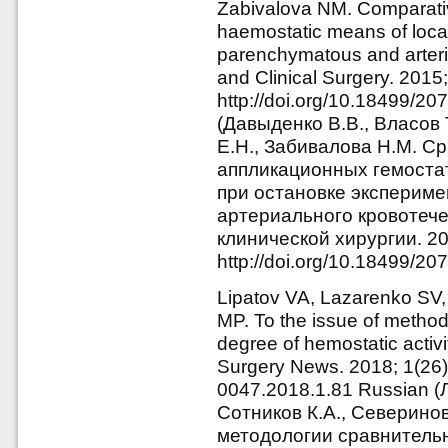
Zabivalova NM. Comparative
haemostatic means of local 
parenchymatous and arteria
and Clinical Surgery. 2015;
http://doi.org/10.18499/2
(Давыденко В.В., Власов 
Е.Н., Забивалова Н.М. С
аппликационных гемостат
при остановке экспериме
артериального кровотече
клинической хирургии. 201
http://doi.org/10.18499/2
Lipatov VA, Lazarenko SV,
MP. To the issue of method
degree of hemostatic activi
Surgery News. 2018; 1(26):
0047.2018.1.81 Russian (
Сотников К.А., Северинов
методологии сравнительн