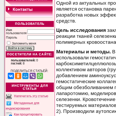
Одной из актуальных пр
является остановка паре
разработка новых эффе
средств.
ПОЛЬЗОВАТЕЛЬ
Цель исследования
зак
Имя
пользователя
реакции тканей селезенк
Пароль
полимерных кровоостан
Запомнить меня
Материалы и методы.
В
ПОСЕТИТЕЛИ НА САЙТЕ:
использовали гемостатич
пользователей:
0
карбоксиметилцеллюлозы
гостей:
8
коллективом авторов (гру
ПОДЕЛИТЬСЯ СТАТЬЁЙ:
добавлением аминоуксусн
гемостатические коллаге
ИНСТРУМЕНТЫ ДЛЯ
общим обезболиванием 
СТАТЬИ
лапаротомию, моделиров
Напечатать эту статью
селезенки. Кровотечени
Метаданные для
тестируемых материалов
индексирования
2). Производили аутопси
Как процитировать