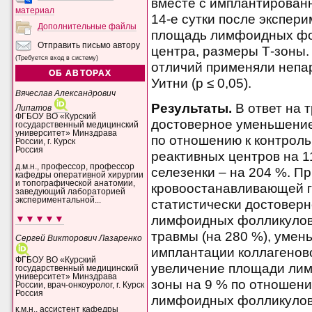
вместе с имплантирован
материал
14-е сутки после экспер
Дополнительные файлы
площадь лимфоидных фо
Отправить письмо автору
центра, размеры Т-зоны.
(Требуется вход в систему)
отличий применяли непа
ОБ АВТОРАХ
Уитни (p ≤ 0,05).
Вячеслав Александрович
Результаты.
В ответ на 
Липатов
ФГБОУ ВО «Курский
достоверное уменьшени
государственный медицинский
университет» Минздрава
по отношению к контроль
России, г. Курск
Россия
реактивных центров на 1
д.м.н., профессор, профессор
селезенки – на 204 %. П
кафедры оперативной хирургии
и топографической анатомии,
кровоостанавливающей г
заведующий лабораторией
экспериментальной...
статистически достовер
лимфоидных фолликулов 
▼▼▼▼▼
травмы (на 280 %), умен
Сергей Викторович Лазаренко
имплантации коллагеново
ФГБОУ ВО «Курский
увеличение площади лим
государственный медицинский
университет» Минздрава
зоны на 9 % по отношени
России, врач-онкоуролог, г. Курск
Россия
лимфоидных фолликулов 
к.м.н., ассистент кафедры