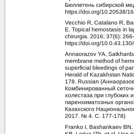
Бюллетень сибирской меди
https://doi.org/10.20538/
Vecchio R, Catalano R, Bas
E. Topical hemostasis in la
chirurgia. 2016; 37(6): 266
https://doi.org/10.0.43.130
Annaorazov YA, Satkhanb
membrane method of hemos
superficial bleedings of 
Herald of Kazakhstan Natio
178. Russian (Аннаоразов
Комбинированный сеточн
холестаза при глубоких 
паренхиматозных органо
Казахского Национальног
2017. № 4. С. 177-178)
Franko I, Bashankaev BN, 
KB, Loriya IZh, et al. Use