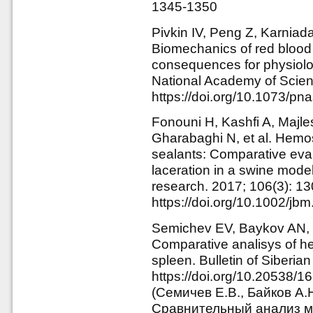
1345-1350
Pivkin IV, Peng Z, Karniad
Biomechanics of red blood
consequences for physiolo
National Academy of Scien
https://doi.org/10.1073/p
Fonouni H, Kashfi A, Majle
Gharabaghi N, et al. Hemost
sealants: Comparative evalu
laceration in a swine model
research. 2017; 106(3): 1
https://doi.org/10.1002/jb
Semichev EV, Baykov AN,
Comparative analisys of h
spleen. Bulletin of Siberia
https://doi.org/10.20538/
(Семичев Е.В., Байков А.
Сравнительный анализ ме