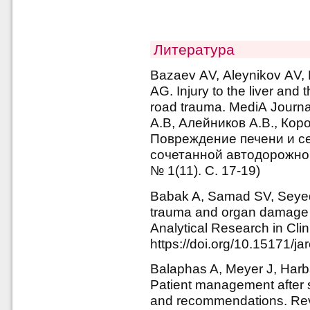
Литература
Bazaev АV, Аleynikov АV,
АG. Injury to the liver and
road trauma. MediА Journa
А.В, Алейников А.В., Коро
Повреждение печени и се
сочетанной автодорожно
№ 1(11). С. 17-19)
Babak A, Samad SV, Seyed
trauma and organ damage a
Analytical Research in Clin
https://doi.org/10.15171/j
Balaphas A, Meyer J, Harb
Patient management after s
and recommendations. Rev