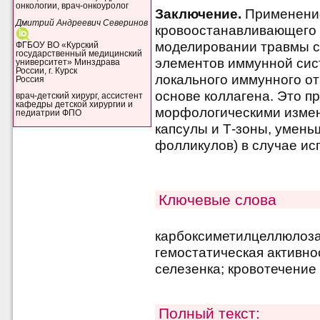
онкологии, врач-онкоуролог
Заключение.
Применение
Дмитрий Андреевич Северинов
кровоостанавливающего 
моделировании травмы с
ФГБОУ ВО «Курский
государственный медицинский
элементов иммунной сис
университет» Минздрава
России, г. Курск
локального иммунного от
Россия
основе коллагена. Это 
врач-детский хирург, ассистент
кафедры детской хирургии и
морфологическими изме
педиатрии ФПО
капсулы и Т-зоны, умен
фолликулов) в случае ис
Ключевые слова
карбоксиметилцеллюлоза
гемостатическая активно
селезенка; кровотечение
Полный текст: