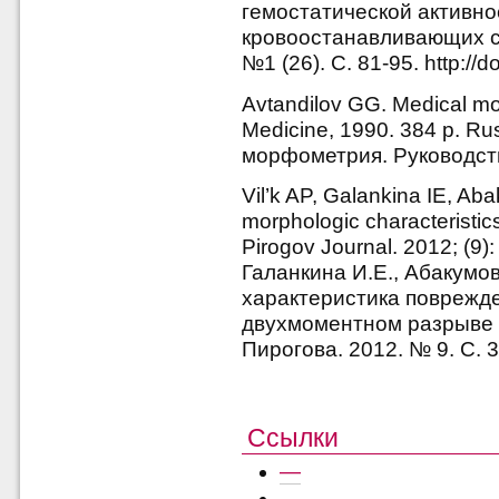
гемостатической активн
кровоостанавливающих ср
№1 (26). С. 81-95. http://
Avtandilov GG. Medical m
Medicine, 1990. 384 p. R
морфометрия. Руководство
Vil’k AP, Galankina IE, Ab
morphologic characteristics
Pirogov Journal. 2012; (9)
Галанкина И.Е., Абакумо
характеристика поврежде
двухмоментном разрыве 
Пирогова. 2012. № 9. С. 3
Ссылки
—
—