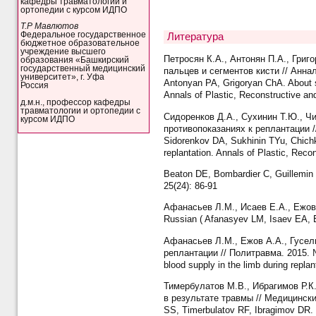
кафедры травматологии и
ортопедии с курсом ИДПО
Т.Р Мавлютов
Федеральное государственное
Литература
бюджетное образовательное
учреждение высшего
Петросян К.А., Антонян П.А., Григ
образования «Башкирский
государственный медицинский
пальцев и сегментов кисти // Анна
университет», г. Уфа
Antonyan PA, Grigoryan ChA. About so
Россия
Annals of Plastic, Reconstructive an
д.м.н., профессор кафедры
травматологии и ортопедии с
Сидоренков Д.А., Сухинин Т.Ю., Ч
курсом ИДПО
противопоказаниях к реплантации /
Sidorenkov DA, Sukhinin TYu, Chichki
replantation. Annals of Plastic, Reco
Beaton DE, Bombardier C, Guillemin F
25(24): 86-91
Афанасьев Л.М., Исаев Е.А., Ежов 
Russian ( Afanasyev LM, Isaev EA, Ez
Афанасьев Л.М., Ежов А.А., Гусел
реплантации // Политравма. 2015. №
blood supply in the limb during replan
Тимербулатов М.В., Ибрагимов Р.К.
в результате травмы // Медицинский
SS, Timerbulatov RF, Ibragimov DR. Re