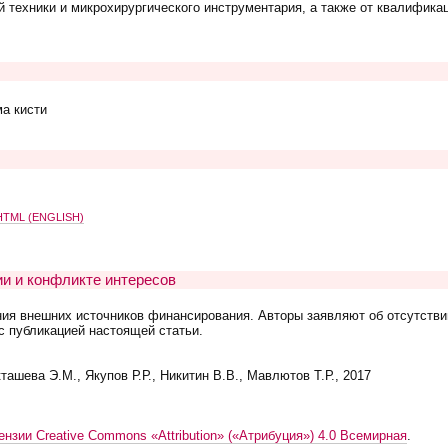
й техники и микрохирургического инструментария, а также от квалифика
ма кисти
TML (ENGLISH)
и и конфликте интересов
ния внешних источников финансирования. Авторы заявляют об отсутстви
с публикацией настоящей статьи.
ашева Э.М., Якупов Р.Р., Никитин В.В., Мавлютов Т.Р., 2017
ензии Creative Commons «Attribution» («Атрибуция») 4.0 Всемирная
.