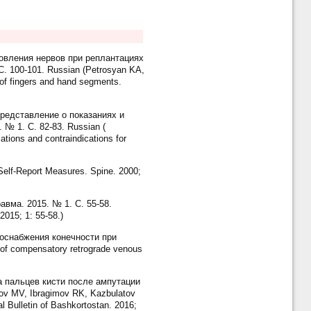
новления нервов при реплантациях
. 100-101. Russian (Petrosyan KA,
 of fingers and hand segments.
представление о показаниях и
№ 1. С. 82-83. Russian (
tions and contraindications for
 Self-Report Measures. Spine. 2000;
вма. 2015. № 1. С. 55-58.
2015; 1: 55-58.)
воснабжения конечности при
of compensatory retrograde venous
а пальцев кисти после ампутации
tov MV, Ibragimov RK, Kazbulatov
l Bulletin of Bashkortostan. 2016;