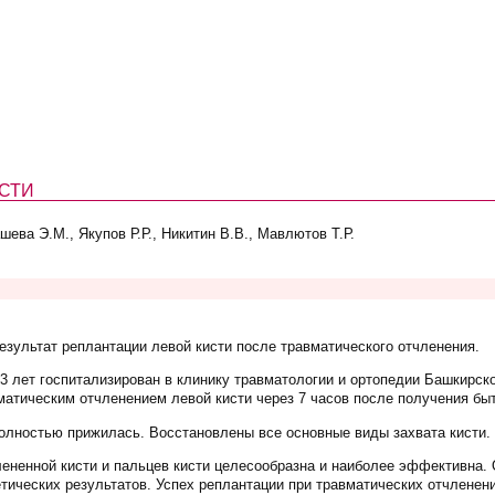
СТИ
ева Э.М., Якупов Р.Р., Никитин В.В., Мавлютов Т.Р.
зультат реплантации левой кисти после травматического отчленения.
43 лет госпитализирован в клинику травматологии и ортопедии Башкирск
матическим отчленением левой кисти через 7 часов после получения бы
олностью прижилась. Восстановлены все основные виды захвата кисти.
лененной кисти и пальцев кисти целесообразна и наиболее эффективна.
ических результатов. Успех реплантации при травматических отчленени