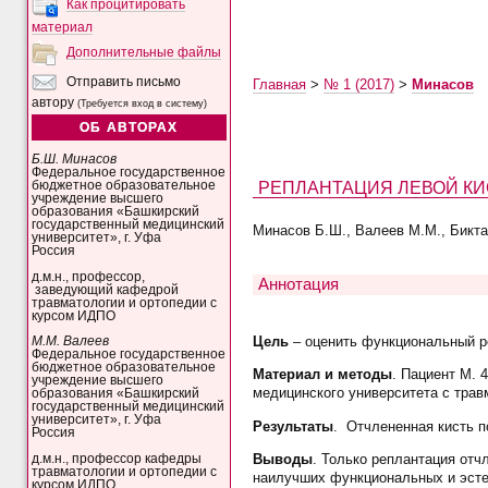
Как процитировать
материал
Дополнительные файлы
Отправить письмо
Главная
>
№ 1 (2017)
>
Минасов
автору
(Требуется вход в систему)
ОБ АВТОРАХ
Б.Ш. Минасов
Федеральное государственное
РЕПЛАНТАЦИЯ ЛЕВОЙ КИ
бюджетное образовательное
учреждение высшего
образования «Башкирский
государственный медицинский
Минасов Б.Ш., Валеев М.М., Бикташ
университет», г. Уфа
Россия
д.м.н., профессор,
Аннотация
заведующий кафедрой
травматологии и ортопедии с
курсом ИДПО
Цель
– оценить функциональный ре
М.М. Валеев
Федеральное государственное
бюджетное образовательное
Материал и методы
. Пациент М. 
учреждение высшего
медицинского университета с трав
образования «Башкирский
государственный медицинский
университет», г. Уфа
Результаты
. Отчлененная кисть п
Россия
Выводы
. Только реплантация отч
д.м.н., профессор кафедры
травматологии и ортопедии с
наилучших функциональных и эстет
курсом ИДПО