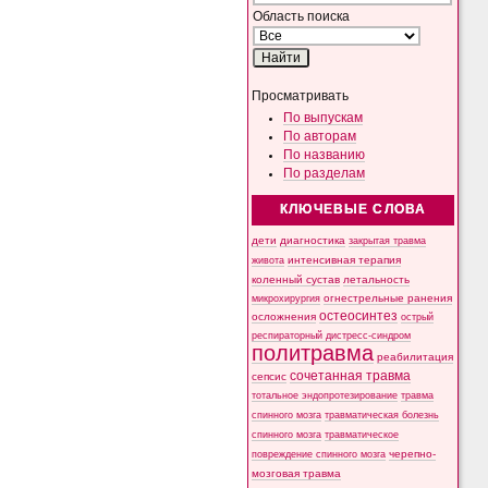
Область поиска
Просматривать
По выпускам
По авторам
По названию
По разделам
КЛЮЧЕВЫЕ СЛОВА
дети
диагностика
закрытая травма
интенсивная терапия
живота
коленный сустав
летальность
микрохирургия
огнестрельные ранения
остеосинтез
осложнения
острый
респираторный дистресс-синдром
политравма
реабилитация
сочетанная травма
сепсис
тотальное эндопротезирование
травма
спинного мозга
травматическая болезнь
спинного мозга
травматическое
черепно-
повреждение спинного мозга
мозговая травма