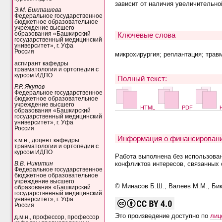
зависит от наличия увеличительно
Э.М. Бикташева
Федеральное государственное
бюджетное образовательное
учреждение высшего
образования «Башкирский
Ключевые слова
государственный медицинский
университет», г. Уфа
Россия
микрохирургия; реплантация; трав
аспирант кафедры
травматологии и ортопедии с
курсом ИДПО
Полный текст:
Р.Р. Якупов
Федеральное государственное
бюджетное образовательное
учреждение высшего
HTML
PDF
H
образования «Башкирский
государственный медицинский
университет», г. Уфа
Россия
Информация о финансировани
к.м.н., доцент кафедры
травматологии и ортопедии с
курсом ИДПО
Работа выполнена без использова
конфликтов интересов, связанных 
В.В. Никитин
Федеральное государственное
бюджетное образовательное
учреждение высшего
© Минасов Б.Ш., Валеев М.М., Бикт
образования «Башкирский
государственный медицинский
университет», г. Уфа
Россия
Это произведение доступно по
лиц
д.м.н., профессор, профессор