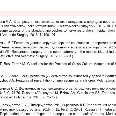
орян Ч.А. К вопросу о некоторых аспектах стандартных подходов восста
лы пластической, реконструктивной и эстетической хирургии. 2016. № 1. С
me aspects of the standard approaches to nerve restoration in replantation
d Aesthetic Surgery. 2016; 1: 100-101
ичкин В.Г.Реплантационная хирургия верхней конечности – современное 
/ Анналы пластической, реконструктивной и эстетической хирургии. 2015. 
n VG. Replantation surgery of the upper extremity – the modern idea of indica
nstructive and Aesthetic Surgery. 2015; 1: 82-83.)
, Bosi Ferraz M. Guidelines for the Process of Cross-Cultural Adaptation of
А.А. Особенности реплантации сегментов конечностей у детей // Политра
hov AA. Features of replantation of limb segments in children. Polytrauma. 
ьников С.С. Возможности компенсаторного ретроградного венозного кро
 2. С. 71-76. Russian (Afanasyev LM, Ezhov AA, Guselnikov SS. Features 
tation at. Polytrauma. 2015; 2: 71-76.)
, Казбулатов С.С., Тимербулатов Р.Ф., Ибрагимов Д.Р. Реплантация блок
 вестник Башкортостана. 2016. Т. 11, № 2. С. 29-31. Russian ( Timerbula
plantation of block of fingers after amputation as a result of trauma. Medica