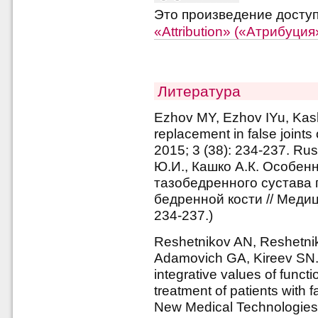
Это произведение досту
«Attribution» («Атрибуци
Литература
Ezhov MY, Ezhov IYu, Kashk
replacement in false joint
2015; 3 (38): 234-237. R
Ю.И., Кашко А.К. Особен
тазобедренного сустава 
бедренной кости // Медиц
234-237.)
Reshetnikov AN, Reshetni
Adamovich GA, Kireev SN. 
integrative values of functi
treatment of patients with f
New Medical Technologies.