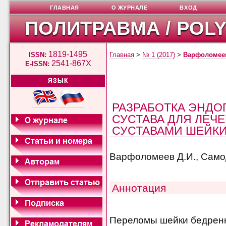
ГЛАВНАЯ
О ЖУРНАЛЕ
ВХОД
ПОЛИТРАВМА / POL
1819-1495
ISSN:
Главная
>
№ 1 (2017)
>
Варфоломее
2541-867X
E-ISSN:
ЯЗЫК
РАЗРАБОТКА ЭНДО
СУСТАВА ДЛЯ ЛЕЧ
СУСТАВАМИ ШЕЙКИ
Варфоломеев Д.И., Самод
Аннотация
Переломы шейки бедренн