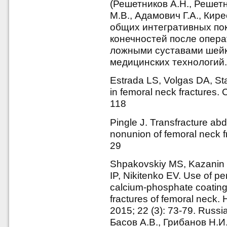
(Решетников А.Н., Решетн
М.В., Адамович Г.А., Ки
общих интегративных по
конечностей после опера
ложными суставами шейки
медицинских технологий. 2
Estrada LS, Volgas DA, Sta
in femoral neck fractures.
118
Pingle J. Transfracture abd
nonunion of femoral neck f
29
Shpakovskiy MS, Kazanin 
IP, Nikitenko EV. Use of pe
calcium-phosphate coating 
fractures of femoral neck.
2015; 22 (3): 73-79. Russ
Басов А.В., Грибанов Н.И