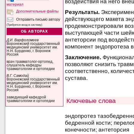
воздействия на него вне
материал
Результаты.
Эксперимен
Дополнительные файлы
действующего макета эн
Отправить письмо автору
продемонстрировали во
(Требуется вход в систему)
ОБ АВТОРАХ
выступающей части шейки
антеторсии под воздейст
Д.И. Варфоломеев
Воронежский государственный
компонент эндопротеза 
медицинский университет им.
Н.Н. Бурденко, г. Воронеж
Россия
Заключение.
Функциона
врач травматолог-ортопед,
позволяют снизить травм
слушатель кафедры
травматологии и ортопедии
соответственно, количес
В.Г. Самодай
сустава.
Воронежский государственный
медицинский университет им.
Н.Н. Бурденко, г. Воронеж
Россия
заведующий кафедрой
Ключевые слова
травматологии и ортопедии
эндопротез тазобедренно
бедренной кости; перело
конечности; антеторсия