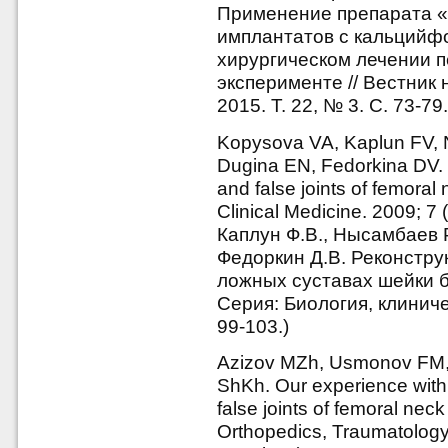
Применение препарата «
имплантатов с кальцийф
хирургическом лечении п
эксперименте // Вестник
2015. Т. 22, № 3. С. 73-79.
Kopysova VA, Kaplun FV,
Dugina EN, Fedorkina DV. R
and false joints of femoral
Clinical Medicine. 2009; 7
Каплун Ф.В., Нысамбаев Р.
Федоркин Д.В. Реконстру
ложных суставах шейки б
Серия: Биология, клиниче
99-103.)
Azizov MZh, Usmonov FM, 
ShKh. Our experience with 
false joints of femoral neck
Orthopedics, Traumatology 