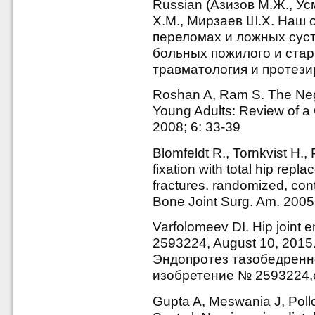
Russian (Азизов М.Ж., Ус
Х.М., Мирзаев Ш.Х. Наш 
переломах и ложных суст
больных пожилого и старч
травматология и протезир
Roshan A, Ram S. The Neg
Young Adults: Review of a
2008; 6: 33‑39
Blomfeldt R., Tornkvist H.,
fixation with total hip rep
fractures. randomized, contr
Bone Joint Surg. Am. 2005
Varfolomeev DI. Hip joint 
2593224, August 10, 201
Эндопротез тазобедренно
изобретение № 2593224,от
Gupta A, Meswania J, Poll