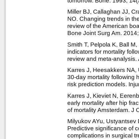
tomorrow. Bone. 1993; 14(
Miller BJ, Callaghan JJ, 
NO. Changing trends in the
review of the American boa
Bone Joint Surg Am. 2014;
Smith T, Pelpola K, Ball M
indicators for mortality fol
review and meta-analysis.
Karres J, Heesakkers NA, 
30-day mortality following h
risk prediction models. Inj
Karres J, Kieviet N, Eeren
early mortality after hip fra
of mortality Amsterdam. J 
Milyukov AYu, Ustyantsev
Predictive significance of 
complications in surgical t