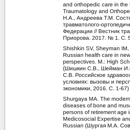
and orthopedic care in the
Traumatology and Orthoped
Н.А., Андреева Т.М. Сос
травматолого-ортопедич
Федерации // Вестник тр
Приорова. 2017. № 1. С. 5
Shishkin SV, Sheyman IM, 
Russian health care in ne
perspectives. M.: High Sc
(Шишкин С.В., Шейман И.
С.В. Российское здравоо
условиях: вызовы и перс
экономики, 2016. С. 1-67)
Shurgaya MA. The modern tr
diseases of bone and musc
persons of retirement age 
Medicosocial Expertise and
Russian (Шургая М.А. С