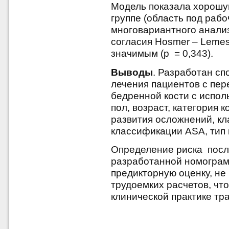
Модель показала хорошу
группе (область под раб
многовариантного анализ
согласия Hosmer – Leme
значимым (p = 0,343).
Выводы
.
Разработан сп
лечения пациентов с пе
бедренной кости с испо
пол, возраст, категория
развития осложнений, кл
классификации ASA, тип
Определение риска пос
разработанной номограм
предикторную оценку, н
трудоемких расчетов, чт
клинической практике тр