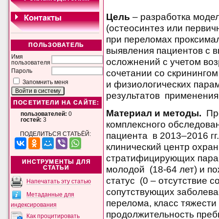
Цель
– разработка моде
(остеосинтез или первич
при переломах проксимал
ПОЛЬЗОВАТЕЛЬ
выявления пациентов с 
Имя
осложнений с учетом воз
пользователя
сочетании со скрининго
Пароль
и физиологических парам
Запомнить меня
результатов применения
ПОСЕТИТЕЛИ НА САЙТЕ:
Материал и методы.
Про
пользователей:
0
гостей:
3
комплексного обследован
пациента в 2013–2016 гг
ПОДЕЛИТЬСЯ СТАТЬЁЙ:
клинический центр охран
стратифицирующих пара
ИНСТРУМЕНТЫ ДЛЯ
молодой (18-64 лет) и по
СТАТЬИ
статус (0 – отсутствие 
Напечатать эту статью
сопутствующих заболеван
Метаданные для
перелома, класс тяжести
индексирования
продолжительность преб
Как процитировать