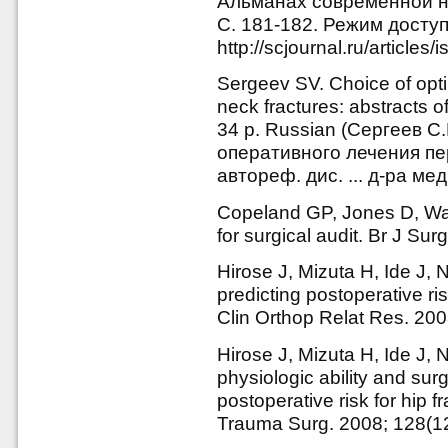
Альманах современной на
C. 181-182. Режим доступ
http://scjournal.ru/articl
Sergeev SV. Choice of opti
neck fractures: abstracts 
34 p. Russian (Сергеев 
оперативного лечения пе
автореф. дис. ... д-ра мед.
Copeland GP, Jones D, Wa
for surgical audit. Br J Su
Hirose J, Mizuta H, Ide J
predicting postoperative ris
Clin Orthop Relat Res. 20
Hirose J, Mizuta H, Ide J, 
physiologic ability and sur
postoperative risk for hip f
Trauma Surg. 2008; 128(1