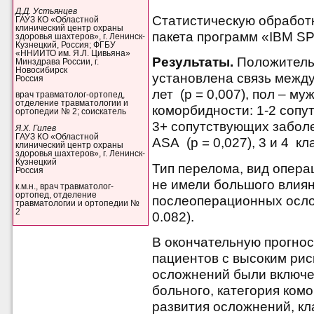
Д.Д. Устьянцев
Статистическую обработ
ГАУЗ КО «Областной
клинический центр охраны
пакета программ «IBM SPS
здоровья шахтеров», г. Ленинск-
Кузнецкий, Россия; ФГБУ
«ННИИТО им. Я.Л. Цивьяна»
Результаты.
Положитель
Минздрава России, г.
Новосибирск
установлена связь между
Россия
лет (p = 0,007), пол – му
врач травматолог-ортопед,
отделение травматологии и
коморбидности: 1-2 сопу
ортопедии № 2; соискатель
3+ сопутствующих заболев
Я.Х. Гилев
ГАУЗ КО «Областной
ASA (p = 0,027), 3 и 4 к
клинический центр охраны
здоровья шахтеров», г. Ленинск-
Кузнецкий
Тип перелома, вид опера
Россия
не имели большого влиян
к.м.н., врач травматолог-
ортопед, отделение
послеоперационных осложн
травматологии и ортопедии №
2
0.082).
В окончательную прогно
пациентов с высоким ри
осложнений были включен
больного, категория ком
развития осложнений, кл