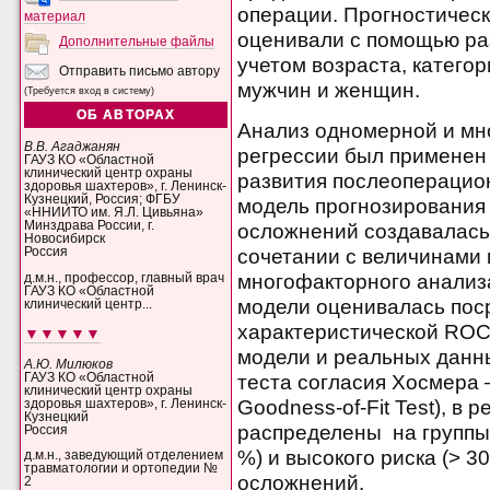
операции. Прогностическ
материал
оценивали с помощью ра
Дополнительные файлы
учетом возраста, катего
Отправить письмо автору
мужчин и женщин.
(Требуется вход в систему)
ОБ АВТОРАХ
Анализ одномерной и мн
В.В. Агаджанян
регрессии был применен
ГАУЗ КО «Областной
клинический центр охраны
развития послеоперацио
здоровья шахтеров», г. Ленинск-
Кузнецкий, Россия; ФГБУ
модель прогнозирования
«ННИИТО им. Я.Л. Цивьяна»
Минздрава России, г.
осложнений создавалась 
Новосибирск
сочетании с величинами
Россия
многофакторного анализ
д.м.н., профессор, главный врач
ГАУЗ КО «Областной
модели оценивалась пос
клинический центр...
характеристической ROC
▼▼▼▼▼
модели и реальных данн
А.Ю. Милюков
теста согласия Хосмера
ГАУЗ КО «Областной
клинический центр охраны
Goodness-of-Fit Test), в
здоровья шахтеров», г. Ленинск-
Кузнецкий
распределены на группы н
Россия
%) и высокого риска (> 
д.м.н., заведующий отделением
травматологии и ортопедии №
осложнений.
2