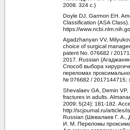
2008. 324 с.)
Doyle DJ, Garmon EH. Amer
Classification (ASA Class)
https://www.ncbi.nlm.nih.
Agadzhanyan VV, Milyukov 
choice of surgical managem
patent No. 076682 / 20171
2017. Russian (Агаджанян
Способ выбора хирургиче
переломах проксимальног
№ 076682 / 2017144715; з
Shevalaev GA, Demin VP, 
fractures in adults. Alman
2009; 5(24): 181-182. Acc
http://scjournal.ru/articl
Russian (Шевалаев Г. А., 
И. М. Переломы проксима