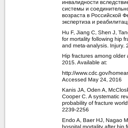
инвалидности вследстви
системы и соединительн
возраста в Российской Ф
экспертиза и реабилитация
Hu F, Jiang C, Shen J, Tan
for mortality following hip 
and meta-analysis. Injury.
Hip fractures among older 
2015. Available at:
http://www.cdc.gov/homeand
Accessed May 24, 2016
Kanis JA, Oden A, McClos
Cooper C. A systematic rev
probability of fracture wor
2239-2256
Endo A, Baer HJ, Nagao M,
hospital mortality after hip