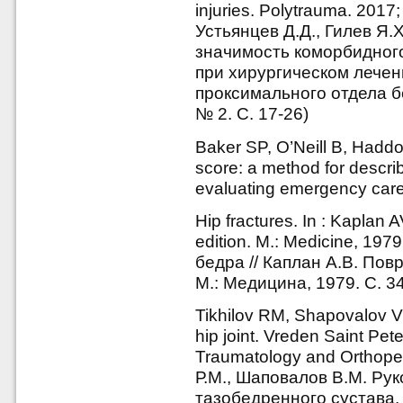
injuries. Polytrauma. 2017
Устьянцев Д.Д., Гилев Я.
значимость коморбидного
при хирургическом лечен
проксимального отдела б
№ 2. С. 17-26)
Baker SP, O’Neill B, Haddo
score: a method for describ
evaluating emergency care
Hip fractures. In : Kaplan A
edition. M.: Medicine, 19
бедра // Каплан А.В. Пов
М.: Медицина, 1979. С. 3
Tikhilov RM, Shapovalov V
hip joint. Vreden Saint Pet
Traumatology and Orthope
Р.М., Шаповалов В.М. Ру
тазобедренного сустава.