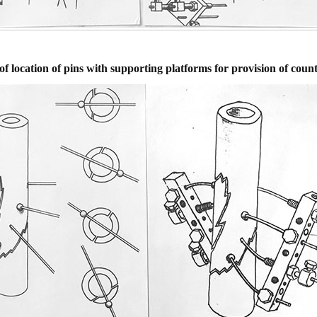
of location of pins with supporting platforms for provision of coun