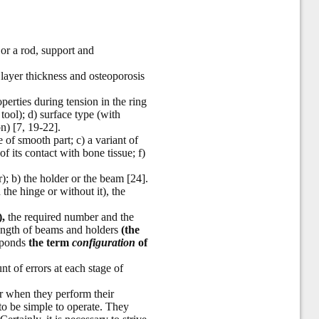
or a rod, support and
l layer thickness and osteoporosis
perties during tension in the ring
tool); d) surface type (with
on) [7, 19-22].
 of smooth part; c) a variant of
f its contact with bone tissue; f)
r); b) the holder or the beam [24].
the hinge or without it), the
),
the required number and the
 length of beams and holders
(the
esponds
the term
configuration
of
t of errors at each stage of
er when they perform their
 to be simple to operate. They