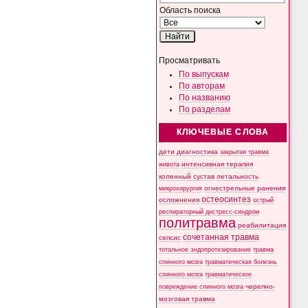
Область поиска
Просматривать
По выпускам
По авторам
По названию
По разделам
КЛЮЧЕВЫЕ СЛОВА
дети
диагностика
закрытая травма
интенсивная терапия
живота
коленный сустав
летальность
микрохирургия
огнестрельные ранения
остеосинтез
осложнения
острый
респираторный дистресс-синдром
политравма
реабилитация
сочетанная травма
сепсис
тотальное эндопротезирование
травма
спинного мозга
травматическая болезнь
спинного мозга
травматическое
черепно-
повреждение спинного мозга
мозговая травма