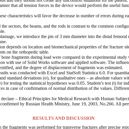
is and they should not create any discomfort situations for the patient. C
anner that all tension forces in the device would perform the useful f
ese characteristics will favor the decrease in number of errors during e
the sectors, the beams, and the rods in contrast to the common configu
ole.
damage, we introduce the pin of 3 mm diameter into the distal femoral 
ane.
tion depends on location and biomechanical properties of the fracture si
nts on the orthopedic table.
 bone fragments during load were compared in the experimental study 
ion with use of Solid Works software and applied software. The influen
entified, and the degree of displacement of fragments was estimated.
results was conducted with Excel and StatSoft Statistica 6.0. For quantita
nd standard deviations (σ), for qualitative ones – as absolute values wi
(σ) for testing the statistical hypotheses was 0.05. Student’s test (t) for
s in case of confirmation of normal distribution of the values. Differenc
 declare – Ethical Principles for Medical Research with Human Subjects,
n confirmed by Russian Health Ministry, June 19, 2003, No.266. All pers
RESULTS AND DISCUSSION
he fragments was performed for transverse fractures after precise reposi