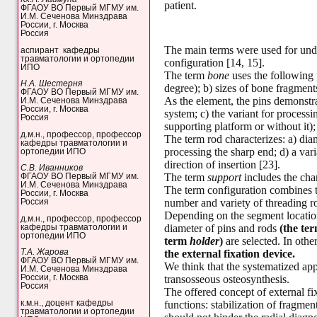
patient.
ФГАОУ ВО Первый МГМУ им.
И.М. Сеченова Минздрава
России, г. Москва
Россия
The main terms were used for unde
аспирант кафедры
травматологии и ортопедии
configuration [14, 15].
ИПО
The term
bone
uses the following p
Н.А. Шестерня
degree); b) sizes of bone fragment
ФГАОУ ВО Первый МГМУ им.
As the element, the pins demonstrat
И.М. Сеченова Минздрава
России, г. Москва
system; c) the variant for processi
Россия
supporting platform or without it); 
д.м.н., профессор, профессор
The term rod characterizes: a) diam
кафедры травматологии и
processing the sharp end; d) a vari
ортопедии ИПО
direction of insertion [23].
С.В. Иванников
The term
support
includes the char
ФГАОУ ВО Первый МГМУ им.
И.М. Сеченова Минздрава
The term configuration combines the
России, г. Москва
number and variety of threading r
Россия
Depending on the segment location,
д.м.н., профессор, профессор
diameter of pins and rods
(the ter
кафедры травматологии и
ортопедии ИПО
term
holder
)
are selected. In oth
the external fixation device.
Т.А. Жарова
ФГАОУ ВО Первый МГМУ им.
We think that the systematized app
И.М. Сеченова Минздрава
transosseous osteosynthesis.
России, г. Москва
Россия
The offered concept of external fi
к.м.н., доцент кафедры
functions: stabilization of fragme
травматологии и ортопедии