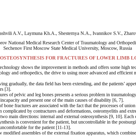
ashvili A.V., Laymuna Kh.A., Shesternya N.A., Ivannikov S.V., Zharo
orov National Medical Research Center of Traumatology and Orthopedi
Sechenov First Moscow State Medical University, Moscow, Russia
OSTEOSYNTHESIS FOR FRACTURES OF LOWER LIMB L
technology shows the improvement in methods and offers some high tec
tology and orthopedics, the drive to using more advanced and efficient
ving gradually, the data field has been extending, and the patients’ app
s [3].
ures of pelvic and leg bones presents a serious problem in traumatology
incapacity and present one of the main causes of disability [6, 7].
of bone fractures are associated with the fact that the processes of unio
n complicated by contractures and deformations, osteomyelitis and extr
 two main directions: internal and external osteosynthesis [9, 10]. Each
thesis is convenient for the patient, but uncontrollable in the postsurgi
 uncomfortable for the patient [11-13].
w modified assembles of the external fixation apparatus, which combine 