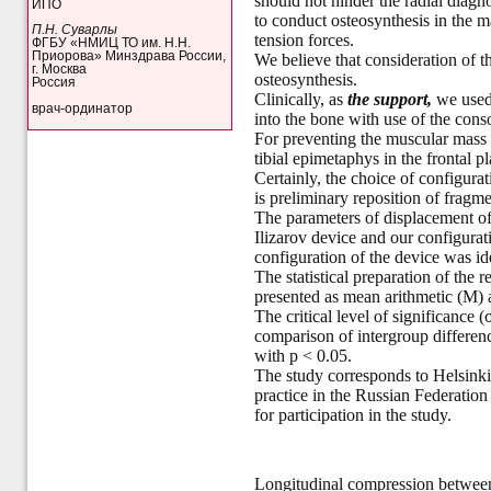
should not hinder the radial diagnos
ИПО
to conduct osteosynthesis in the m
П.Н. Суварлы
tension forces.
ФГБУ «НМИЦ ТО им. Н.Н.
Приорова» Минздрава России,
We believe that consideration of th
г. Москва
osteosynthesis.
Россия
Clinically, as
the support,
we used 
врач-ординатор
into the bone with use of the cons
For preventing the muscular mass 
tibial epimetaphys in the frontal pl
Certainly, the choice of configura
is preliminary reposition of fragme
The parameters of displacement of
Ilizarov device and our configurat
configuration of the device was id
The statistical preparation of the 
presented as mean arithmetic (M) a
The critical level of significance 
comparison of intergroup difference
with p < 0.05.
The study corresponds to Helsinki
practice in the Russian Federatio
for participation in the study.
Longitudinal compression between t