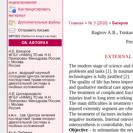
индексирования
Как процитировать
материал
Дополнительные файлы
Главная
>
№ 3 (2018)
>
Багиров
Отправить письмо
Bagirov A.B., Tsiskar
автору
(Требуется вход в систему)
Pri
ОБ АВТОРАХ
А.Б. Багиров
ФГБУ «НМИЦ ТО им. Н.Н.
EXTERNAL 
Приорова» Минздрава России,
г. Москва
The modern stage of science and 
Россия
problems and tasks [1]. In trauma
д.м.н., ведущий научный
technologies is fully justified [2].
сотрудник Центра лечения
последствий травм опорно-
The quality of life has been impro
двигательной системы и
and qualitative medical care appear
гнойных осложнений
The treatment of complicated fract
А.В. Цискарашвили
injuries lead to long term working 
ФГБУ «НМИЦ ТО им. Н.Н.
Приорова» Минздрава России,
The main difficulties in treatment 
г. Москва
injured extremity segment are ofte
Россия
The treatment of factures includes
к.м.н., зав. Центра лечения
negative moments. Internal osteosyn
последствий травм опорно-
двигательной системы и
osteosynthesis is controllable, but
гнойных осложнений
Objective
– to substantiate the ne
Кх.А. Лаймуна