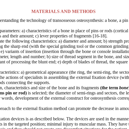
MATERIALS AND METHODS
rstanding the technology of transosseous osteosynthesis: a bone, a pin 
arameters: a) characteristics of a bone in place of pins or rods (cortica
s and their amount; c) lever properties of fragments [16-18].
e the following characteristics: a) diameter and amount; b) strength pro
ng the sharp end (with the special grinding tool or the common grinding 
e) variants of insertion (insertion through the bone or console installati
eter, length and number; b) size of thread segment in the bone, and size
ant of processing the blunt end; e) depth of blades of thread, the square o
acteristics: a) geometrical appearance (the ring, the semi-ring, the secto
 actions of specialists in assembling the external fixation device (with 
ods connecting the supports.
 characteristics and size of the bone and its fragments
(the term
bone
ms pin or rod)
is selected; the diameter of semi-rings and sectors, the
er words, development of the external construct for osteosynthesis corr
roach to the external fixation method can promote the decrease in amoun
xation devices is as described below. The devices are used in the mann
nts in the targeted position; minimal injury to muscular mass. They have