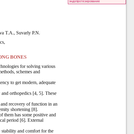
эндопротезирование
va T.A., Suvarly P.N.
cs,
ONG BONES
hnologies for solving various
 methods, schemes and
etency to get modern, adequate
 and orthopedics [4, 5]. These
n and recovery of function in an
emity shortening [8].
 of them has some positive and
cal period [6]. External
stability and comfort for the