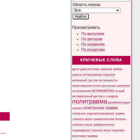
Область поиска
Просматривать
По выпускам
По авторам
По названию
По разделам
КЛЮЧЕВЫЕ СЛОВА
дети
диагностика
закрытая травма
интенсивная терапия
живота
коленный сустав
летальность
микрохирургия
огнестрельные ранения
остеосинтез
осложнения
острый
респираторный дистресс-синдром
политравма
реабилитация
сочетанная травма
сепсис
тотальное эндопротезирование
травма
спинного мозга
травматическая болезнь
спинного мозга
травматическое
черепно-
повреждение спинного мозга
мозговая травма