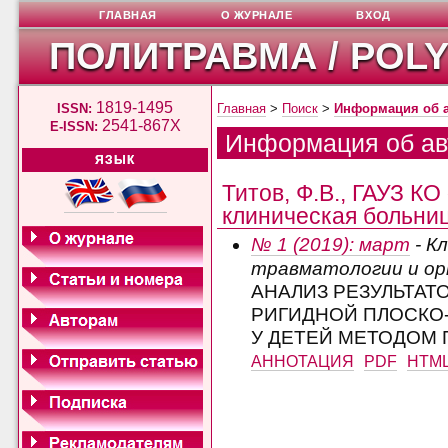
ГЛАВНАЯ
О ЖУРНАЛЕ
ВХОД
ПОЛИТРАВМА / POL
1819-1495
ISSN:
Главная
>
Поиск
>
Информация об 
2541-867X
E-ISSN:
Информация об ав
ЯЗЫК
Титов, Ф.В., ГАУЗ К
клиническая больниц
№ 1 (2019): март
- К
травматологии и о
АНАЛИЗ РЕЗУЛЬТАТ
РИГИДНОЙ ПЛОСКО
У ДЕТЕЙ МЕТОДОМ
АННОТАЦИЯ
PDF
HTM