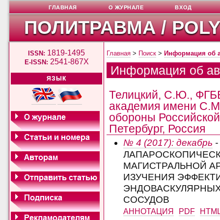
ГЛАВНАЯ
О ЖУРНАЛЕ
ВХОД
ПОЛИТРАВМА / POL
1819-1495
ISSN:
Главная
>
Поиск
>
Информация об 
2541-867X
E-ISSN:
Информация об ав
ЯЗЫК
Телицкий, С.Ю., ФГ
академия имени С.М
обороны Российской 
Петербург, Россия
№ 4 (2017): декабрь
-
ЛАПАРОСКОПИЧЕСК
МАГИСТРАЛЬНОЙ А
ИЗУЧЕНИЯ ЭФФЕКТ
ЭНДОВАСКУЛЯРНЫХ
СОСУДОВ
АННОТАЦИЯ
PDF
HTM