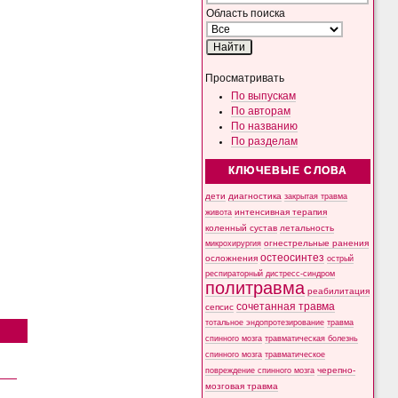
Область поиска
Просматривать
По выпускам
По авторам
По названию
По разделам
КЛЮЧЕВЫЕ СЛОВА
дети
диагностика
закрытая травма
интенсивная терапия
живота
коленный сустав
летальность
микрохирургия
огнестрельные ранения
остеосинтез
осложнения
острый
респираторный дистресс-синдром
политравма
реабилитация
сочетанная травма
сепсис
тотальное эндопротезирование
травма
спинного мозга
травматическая болезнь
спинного мозга
травматическое
черепно-
повреждение спинного мозга
мозговая травма