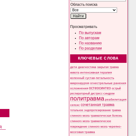
Область поиска
Просматривать
По выпускам
По авторам
По названию
По разделам
КЛЮЧЕВЫЕ СЛОВА
дети
диагностика
закрытая травма
интенсивная терапия
живота
коленный сустав
летальность
микрохирургия
огнестрельные ранения
остеосинтез
осложнения
острый
респираторный дистресс-синдром
политравма
реабилитация
сочетанная травма
сепсис
тотальное эндопротезирование
травма
спинного мозга
травматическая болезнь
спинного мозга
травматическое
я
черепно-
повреждение спинного мозга
мозговая травма