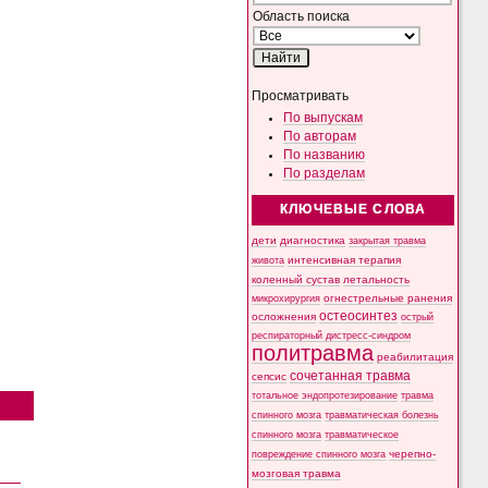
Область поиска
Просматривать
По выпускам
По авторам
По названию
По разделам
КЛЮЧЕВЫЕ СЛОВА
дети
диагностика
закрытая травма
интенсивная терапия
живота
коленный сустав
летальность
микрохирургия
огнестрельные ранения
остеосинтез
осложнения
острый
респираторный дистресс-синдром
политравма
реабилитация
сочетанная травма
сепсис
тотальное эндопротезирование
травма
спинного мозга
травматическая болезнь
спинного мозга
травматическое
черепно-
повреждение спинного мозга
мозговая травма