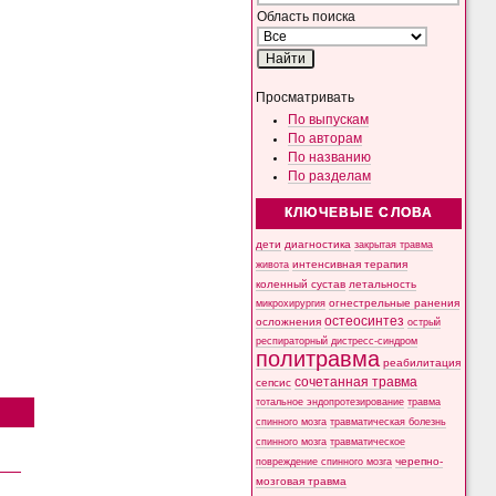
Область поиска
Просматривать
По выпускам
По авторам
По названию
По разделам
КЛЮЧЕВЫЕ СЛОВА
дети
диагностика
закрытая травма
интенсивная терапия
живота
коленный сустав
летальность
микрохирургия
огнестрельные ранения
остеосинтез
осложнения
острый
респираторный дистресс-синдром
политравма
реабилитация
сочетанная травма
сепсис
тотальное эндопротезирование
травма
спинного мозга
травматическая болезнь
спинного мозга
травматическое
черепно-
повреждение спинного мозга
мозговая травма