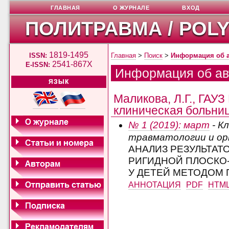
ГЛАВНАЯ
О ЖУРНАЛЕ
ВХОД
ПОЛИТРАВМА / POL
1819-1495
ISSN:
Главная
>
Поиск
>
Информация об 
2541-867X
E-ISSN:
Информация об ав
ЯЗЫК
Маликова, Л.Г., ГАУ
клиническая больниц
№ 1 (2019): март
- К
травматологии и о
АНАЛИЗ РЕЗУЛЬТАТ
РИГИДНОЙ ПЛОСКО
У ДЕТЕЙ МЕТОДОМ
АННОТАЦИЯ
PDF
HTM