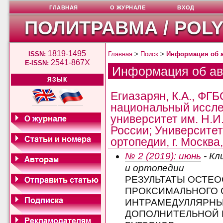
ГЛАВНАЯ
О ЖУРНАЛЕ
ВХОД
ПОЛИТРАВМА / POL
1819-1495
ISSN:
Главная
>
Поиск
>
Информация об 
2541-867X
E-ISSN:
Информация об ав
ЯЗЫК
Егиазарян, К.А., ФГ
национальный иссле
университет им. Н.И
России; Университет
ортопедии, г. Москва
№ 2 (2019): июнь
- Кл
и ортопедии
РЕЗУЛЬТАТЫ ОСТЕ
ПРОКСИМАЛЬНОГО 
ИНТРАМЕДУЛЛЯРНЫ
ДОПОЛНИТЕЛЬНОЙ 