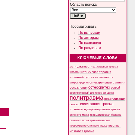
Область поиска
Просматривать
По выпускам
По авторам
По названию
По разделам
КЛЮЧЕВЫЕ СЛОВА
дети
диагностика
закрытая травма
интенсивная терапия
живота
коленный сустав
летальность
микрохирургия
огнестрельные ранения
остеосинтез
осложнения
острый
респираторный дистресс-синдром
политравма
реабилитация
сочетанная травма
сепсис
тотальное эндопротезирование
травма
спинного мозга
травматическая болезнь
спинного мозга
травматическое
черепно-
повреждение спинного мозга
мозговая травма